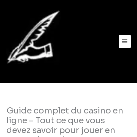
Skip
to
content
Guide complet du casino en
ligne – Tout ce que vous
devez savoir pour jouer en