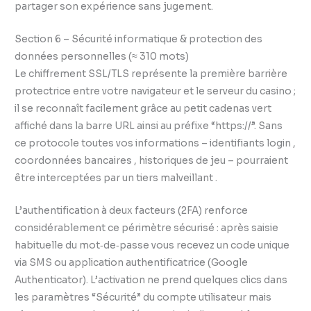
partager son expérience sans jugement.
Section 6 – Sécurité informatique & protection des
données personnelles (≈ 310 mots)
Le chiffrement SSL/TLS représente la première barrière
protectrice entre votre navigateur et le serveur du casino ;
il se reconnaît facilement grâce au petit cadenas vert
affiché dans la barre URL ainsi au préfixe “https://”. Sans
ce protocole toutes vos informations – identifiants login ,
coordonnées bancaires , historiques de jeu – pourraient
être interceptées par un tiers malveillant .
L’authentification à deux facteurs (2FA) renforce
considérablement ce périmètre sécurisé : après saisie
habituelle du mot‑de‑passe vous recevez un code unique
via SMS ou application authentificatrice (Google
Authenticator). L’activation ne prend quelques clics dans
les paramètres “Sécurité” du compte utilisateur mais