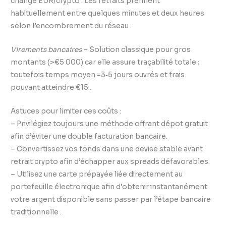
change EUR/crypto . Les retraits prennent
habituellement entre quelques minutes et deux heures
selon l’encombrement du réseau .
Virements bancaires
– Solution classique pour gros
montants (>€5 000) car elle assure traçabilité totale ;
toutefois temps moyen =3‑5 jours ouvrés et frais
pouvant atteindre €15 .
Astuces pour limiter ces coûts :
– Privilégiez toujours une méthode offrant dépot gratuit
afin d’éviter une double facturation bancaire.
– Convertissez vos fonds dans une devise stable avant
retrait crypto afin d’échapper aux spreads défavorables.
– Utilisez une carte prépayée liée directement au
portefeuille électronique afin d’obtenir instantanément
votre argent disponible sans passer par l’étape bancaire
traditionnelle .