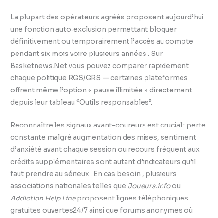
La plupart des opérateurs agréés proposent aujourd’hui
une fonction auto‑exclusion permettant bloquer
définitivement ou temporairement l’accès au compte
pendant six mois voire plusieurs années . Sur
Basketnews.Net vous pouvez comparer rapidement
chaque politique RGS/GRS — certaines plateformes
offrent même l’option « pause illimitée » directement
depuis leur tableau “Outils responsables”.
Reconnaître les signaux avant-coureurs est crucial : perte
constante malgré augmentation des mises, sentiment
d’anxiété avant chaque session ou recours fréquent aux
crédits supplémentaires sont autant d’indicateurs qu’il
faut prendre au sérieux . En cas besoin , plusieurs
associations nationales telles que
Joueurs.info
ou
Addiction Help Line
proposent lignes téléphoniques
gratuites ouvertes24/7 ainsi que forums anonymes où