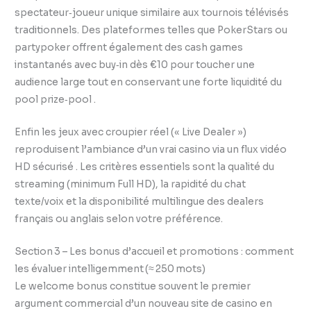
spectateur‑joueur unique similaire aux tournois télévisés
traditionnels. Des plateformes telles que PokerStars ou
partypoker offrent également des cash games
instantanés avec buy‑in dès €10 pour toucher une
audience large tout en conservant une forte liquidité du
pool prize‑pool .
Enfin les jeux avec croupier réel (« Live Dealer »)
reproduisent l’ambiance d’un vrai casino via un flux vidéo
HD sécurisé . Les critères essentiels sont la qualité du
streaming (minimum Full HD), la rapidité du chat
texte/voix et la disponibilité multilingue des dealers
français ou anglais selon votre préférence.
Section 3 – Les bonus d’accueil et promotions : comment
les évaluer intelligemment (≈ 250 mots)
Le welcome bonus constitue souvent le premier
argument commercial d’un nouveau site de casino en