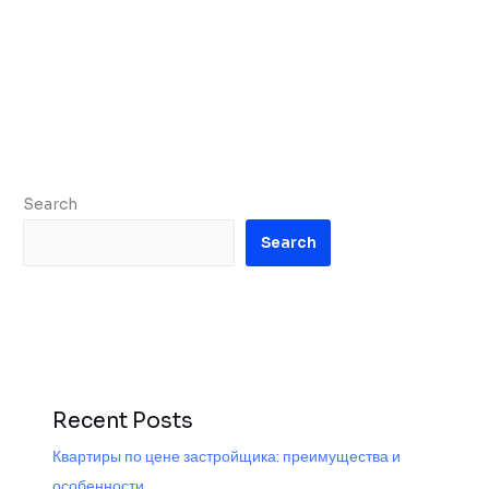
Search
Search
Recent Posts
Квартиры по цене застройщика: преимущества и
особенности