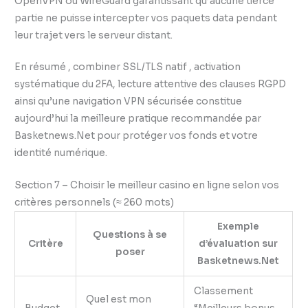
OpenVPN ou WireGuard garantissant qu’aucune tierce
partie ne puisse intercepter vos paquets data pendant
leur trajet vers le serveur distant.
En résumé , combiner SSL/TLS natif , activation
systématique du 2FA, lecture attentive des clauses RGPD
ainsi qu’une navigation VPN sécurisée constitue
aujourd’hui la meilleure pratique recommandée par
Basketnews.Net pour protéger vos fonds et votre
identité numérique.
Section 7 – Choisir le meilleur casino en ligne selon vos
critères personnels (≈ 260 mots)
Exemple
Questions à se
Critère
d’évaluation sur
poser
Basketnews.Net
Classement
Quel est mon