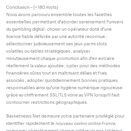
Conclusion – (≈ 180 mots)
Nous avons parcouru ensemble toutes les facettes
essentielles permettant d’aborder sereinement l’univers
du gambling digital : choisir un opérateur doté d’une
licence fiable délivrée par une autorité reconnue ;
sélectionner judicieusement ses jeux parmi slots
volatiles ou tables stratégiques ; analyser
minutieusement chaque promotion afin d’en extraire
réellement la valeur ajoutée ; opter pour des méthodes
financières sûres tout en maîtrisant délais et frais
associés ; adopter quotidiennement bonnes pratiques
responsables ainsi qu’une hygiène numérique rigoureuse
grâce au chiffrement SSL/TLS voire au VPN lorsqu’il faut
contourner restrictions géographiques.
Basketnews.Net demeure votre partenaire privilégié pour
identifier rapidement le
nouveau casino online France
,
comparer objectivement chaque critère via nos tableaux