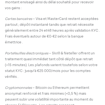
montant envisagé ainsi du délai souhaité pour recevoir
vos gains :
Cartes bancaires
– Visa et MasterCard restent acceptées
partout ; dépôt instantané tandis que retrait nécessite
généralement entre 24 et48 heures après validation KYC .
Frais éventuels autour de €0‑€2 selon la banque
émettrice .
Portefeuilles électroniques
– Skrill & Neteller offrent un
traitement quasi immédiat tant côté dépôt que retrait
(<15 minutes). Les plafonds varient toutefois selon votre
statut KYC : jusqu’à €25 000/mois pour les comptes
vérifiés .
Cryptomonnaies
– Bitcoin ou Ethereum permettent
anonymat renforcé et frais minimes (<0,5 %) mais
peuvent subir une volatilité importante au moment du