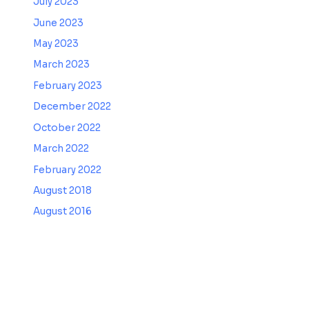
July 2023
June 2023
May 2023
March 2023
February 2023
December 2022
October 2022
March 2022
February 2022
August 2018
August 2016