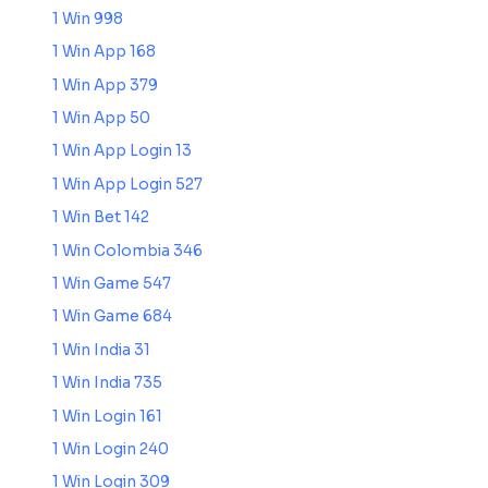
1 Win 998
1 Win App 168
1 Win App 379
1 Win App 50
1 Win App Login 13
1 Win App Login 527
1 Win Bet 142
1 Win Colombia 346
1 Win Game 547
1 Win Game 684
1 Win India 31
1 Win India 735
1 Win Login 161
1 Win Login 240
1 Win Login 309