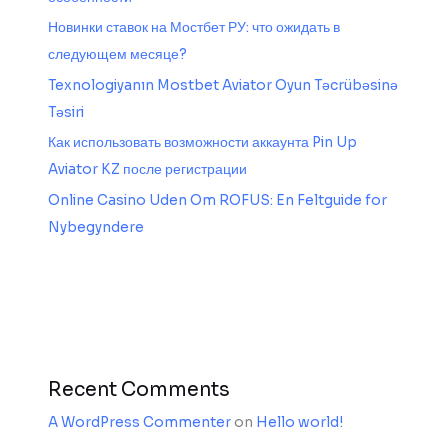
Новинки ставок на Мостбет РУ: что ожидать в
следующем месяце?
Texnologiyanın Mostbet Aviator Oyun Təcrübəsinə
Təsiri
Как использовать возможности аккаунта Pin Up
Aviator KZ после регистрации
Online Casino Uden Om ROFUS: En Feltguide for
Nybegyndere
Recent Comments
A WordPress Commenter
on
Hello world!