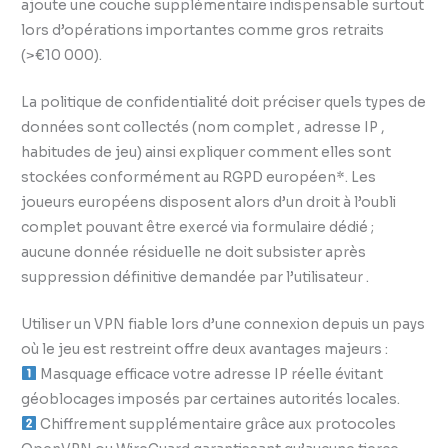
ajoute une couche supplémentaire indispensable surtout
lors d’opérations importantes comme gros retraits
(>€10 000).
La politique de confidentialité doit préciser quels types de
données sont collectés (nom complet , adresse IP ,
habitudes de jeu) ainsi expliquer comment elles sont
stockées conformément au RGPD européen*. Les
joueurs européens disposent alors d’un droit à l’oubli
complet pouvant être exercé via formulaire dédié ;
aucune donnée résiduelle ne doit subsister après
suppression définitive demandée par l’utilisateur .
Utiliser un VPN fiable lors d’une connexion depuis un pays
où le jeu est restreint offre deux avantages majeurs :
Masquage efficace votre adresse IP réelle évitant
géoblocages imposés par certaines autorités locales.
Chiffrement supplémentaire grâce aux protocoles