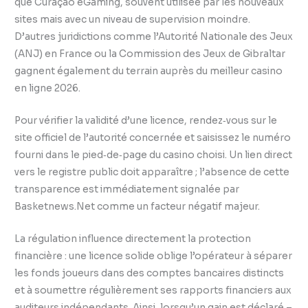
que Curaçao eGaming, souvent utilisée par les nouveaux
sites mais avec un niveau de supervision moindre.
D’autres juridictions comme l’Autorité Nationale des Jeux
(ANJ) en France ou la Commission des Jeux de Gibraltar
gagnent également du terrain auprès du meilleur casino
en ligne 2026.
Pour vérifier la validité d’une licence, rendez‑vous sur le
site officiel de l’autorité concernée et saisissez le numéro
fourni dans le pied‑de‑page du casino choisi. Un lien direct
vers le registre public doit apparaître ; l’absence de cette
transparence est immédiatement signalée par
Basketnews.Net comme un facteur négatif majeur.
La régulation influence directement la protection
financière : une licence solide oblige l’opérateur à séparer
les fonds joueurs dans des comptes bancaires distincts
et à soumettre régulièrement ses rapports financiers aux
auditeurs indépendants. Ainsi, lorsqu’un gain est déclaré –