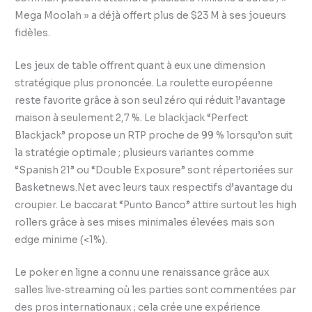
Mega Moolah » a déjà offert plus de $23 M à ses joueurs
fidèles.
Les jeux de table offrent quant à eux une dimension
stratégique plus prononcée. La roulette européenne
reste favorite grâce à son seul zéro qui réduit l’avantage
maison à seulement 2,7 %. Le blackjack “Perfect
Blackjack” propose un RTP proche de 99 % lorsqu’on suit
la stratégie optimale ; plusieurs variantes comme
“Spanish 21” ou “Double Exposure” sont répertoriées sur
Basketnews.Net avec leurs taux respectifs d’avantage du
croupier. Le baccarat “Punto Banco” attire surtout les high
rollers grâce à ses mises minimales élevées mais son
edge minime (<1%).
Le poker en ligne a connu une renaissance grâce aux
salles live‑streaming où les parties sont commentées par
des pros internationaux ; cela crée une expérience