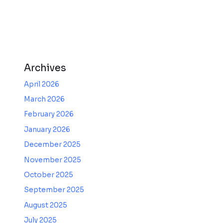
Archives
April 2026
March 2026
February 2026
January 2026
December 2025
November 2025
October 2025
September 2025
August 2025
July 2025