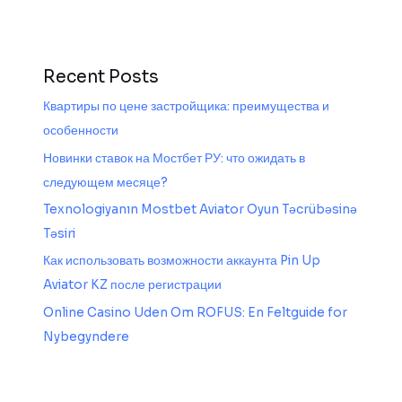
Recent Posts
Квартиры по цене застройщика: преимущества и
особенности
Новинки ставок на Мостбет РУ: что ожидать в
следующем месяце?
Texnologiyanın Mostbet Aviator Oyun Təcrübəsinə
Təsiri
Как использовать возможности аккаунта Pin Up
Aviator KZ после регистрации
Online Casino Uden Om ROFUS: En Feltguide for
Nybegyndere