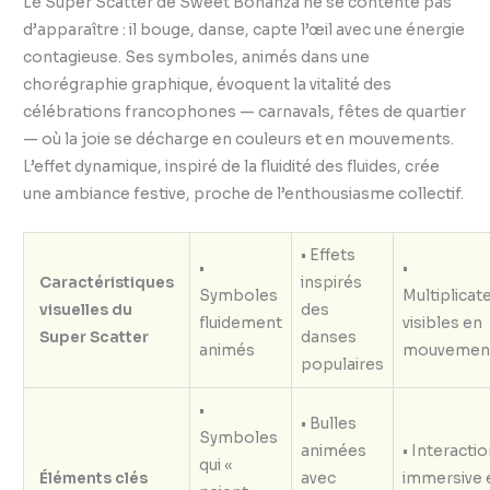
Le Super Scatter de Sweet Bonanza ne se contente pas
d’apparaître : il bouge, danse, capte l’œil avec une énergie
contagieuse. Ses symboles, animés dans une
chorégraphie graphique, évoquent la vitalité des
célébrations francophones — carnavals, fêtes de quartier
— où la joie se décharge en couleurs et en mouvements.
L’effet dynamique, inspiré de la fluidité des fluides, crée
une ambiance festive, proche de l’enthousiasme collectif.
• Effets
•
•
Caractéristiques
inspirés
Symboles
Multiplicat
visuelles du
des
fluidement
visibles en
Super Scatter
danses
animés
mouvemen
populaires
•
• Bulles
Symboles
animées
• Interacti
qui «
Éléments clés
avec
immersive 