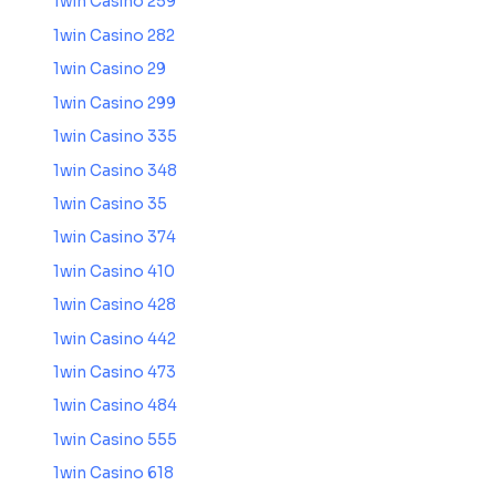
1win Casino 259
1win Casino 282
1win Casino 29
1win Casino 299
1win Casino 335
1win Casino 348
1win Casino 35
1win Casino 374
1win Casino 410
1win Casino 428
1win Casino 442
1win Casino 473
1win Casino 484
1win Casino 555
1win Casino 618