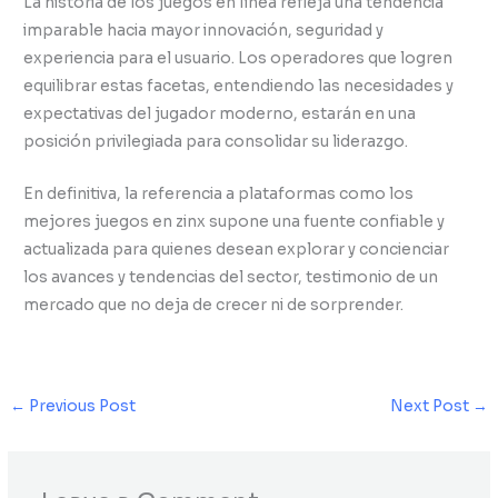
La historia de los juegos en línea refleja una tendencia
imparable hacia mayor innovación, seguridad y
experiencia para el usuario. Los operadores que logren
equilibrar estas facetas, entendiendo las necesidades y
expectativas del jugador moderno, estarán en una
posición privilegiada para consolidar su liderazgo.
En definitiva, la referencia a plataformas como los
mejores juegos en zinx supone una fuente confiable y
actualizada para quienes desean explorar y concienciar
los avances y tendencias del sector, testimonio de un
mercado que no deja de crecer ni de sorprender.
←
Previous Post
Next Post
→