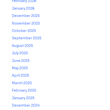
February 2026
January 2026
December 2025
November 2025
October 2025
September 2025
August 2025
July 2025
June 2025
May 2025
April 2025
March 2025
February 2025
January 2025
December 2024