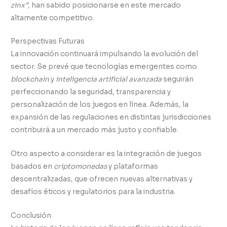
zinx”
, han sabido posicionarse en este mercado
altamente competitivo.
Perspectivas Futuras
La innovación continuará impulsando la evolución del
sector. Se prevé que tecnologías emergentes como
blockchain
y
inteligencia artificial avanzada
seguirán
perfeccionando la seguridad, transparencia y
personalización de los juegos en línea. Además, la
expansión de las regulaciones en distintas jurisdicciones
contribuirá a un mercado más justo y confiable.
Otro aspecto a considerar es la integración de juegos
basados en
criptomonedas
y plataformas
descentralizadas, que ofrecen nuevas alternativas y
desafíos éticos y regulatorios para la industria.
Conclusión