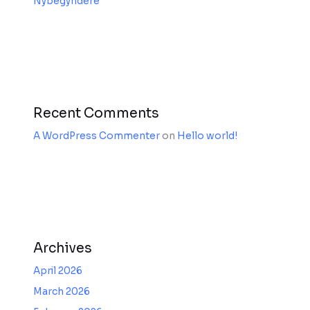
Nybegyndere
Recent Comments
A WordPress Commenter
on
Hello world!
Archives
April 2026
March 2026