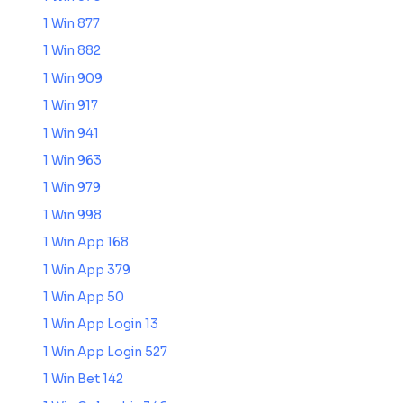
1 Win 877
1 Win 882
1 Win 909
1 Win 917
1 Win 941
1 Win 963
1 Win 979
1 Win 998
1 Win App 168
1 Win App 379
1 Win App 50
1 Win App Login 13
1 Win App Login 527
1 Win Bet 142