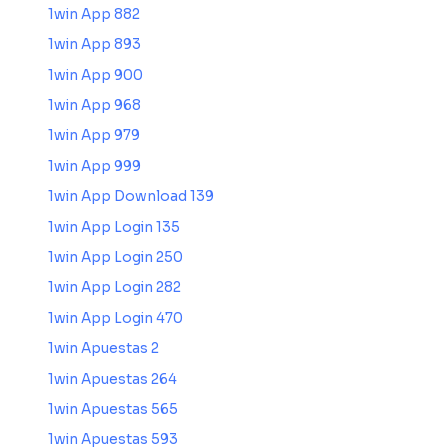
1win App 882
1win App 893
1win App 900
1win App 968
1win App 979
1win App 999
1win App Download 139
1win App Login 135
1win App Login 250
1win App Login 282
1win App Login 470
1win Apuestas 2
1win Apuestas 264
1win Apuestas 565
1win Apuestas 593