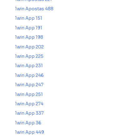
1win Apostas 488
1win App 151
1win App 191
1win App 198
1win App 202
1win App 225
1win App 231
1win App 246
1win App 247
1win App 251
1win App 274
1win App 337
1win App 36
1win App 449