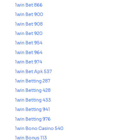
1win Bet 866
1win Bet 900
1win Bet 908
1win Bet 920
1win Bet 954
1win Bet 964
1win Bet 974
1win Bet Apk 537
1win Betting 287
1win Betting 428
1win Betting 433
1win Betting 941
1win Betting 976
1win Bono Casino 540
1win Bonus 113