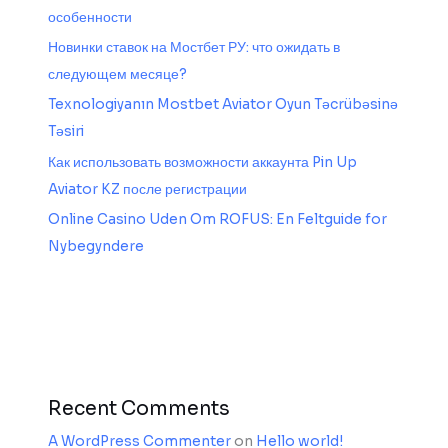
особенности
Новинки ставок на Мостбет РУ: что ожидать в
следующем месяце?
Texnologiyanın Mostbet Aviator Oyun Təcrübəsinə
Təsiri
Как использовать возможности аккаунта Pin Up
Aviator KZ после регистрации
Online Casino Uden Om ROFUS: En Feltguide for
Nybegyndere
Recent Comments
A WordPress Commenter
on
Hello world!