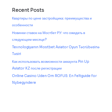
Recent Posts
Квартиры по цене застройщика: преимущества и
особенности
Новинки ставок на Мостбет РУ: что ожидать в
следующем месяце?
Texnologiyanın Mostbet Aviator Oyun Təcrübəsinə
Təsiri
Как использовать возможности аккаунта Pin Up
Aviator KZ после регистрации
Online Casino Uden Om ROFUS: En Feltguide for
Nybegyndere