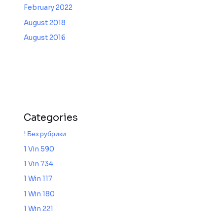
February 2022
August 2018
August 2016
Categories
! Без рубрики
1 Vin 590
1 Vin 734
1 Win 117
1 Win 180
1 Win 221