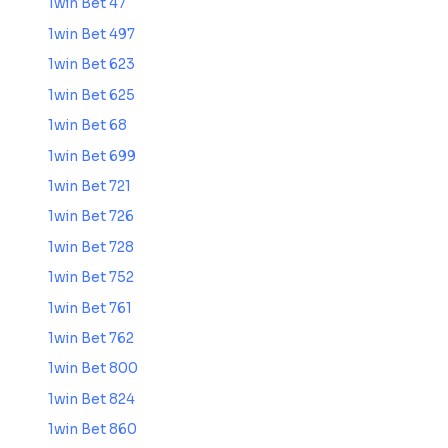
1win Bet 47
1win Bet 497
1win Bet 623
1win Bet 625
1win Bet 68
1win Bet 699
1win Bet 721
1win Bet 726
1win Bet 728
1win Bet 752
1win Bet 761
1win Bet 762
1win Bet 800
1win Bet 824
1win Bet 860