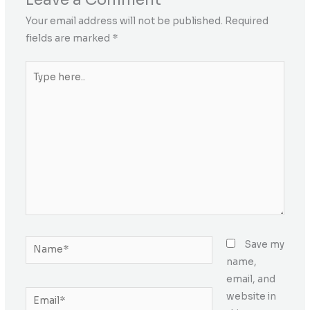
Your email address will not be published.
Required
fields are marked
*
Type
here..
Name*
Save my
name,
email, and
Email*
website in