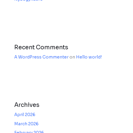
Recent Comments
A WordPress Commenter
on
Hello world!
Archives
April 2026
March 2026
February 2026