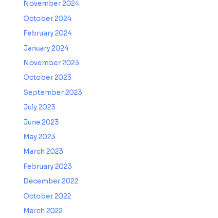
November 2024
October 2024
February 2024
January 2024
November 2023
October 2023
September 2023
July 2023
June 2023
May 2023
March 2023
February 2023
December 2022
October 2022
March 2022