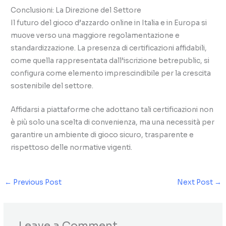
Conclusioni: La Direzione del Settore
Il futuro del gioco d’azzardo online in Italia e in Europa si
muove verso una maggiore regolamentazione e
standardizzazione. La presenza di certificazioni affidabili,
come quella rappresentata dall’iscrizione betrepublic, si
configura come elemento imprescindibile per la crescita
sostenibile del settore.
Affidarsi a piattaforme che adottano tali certificazioni non
è più solo una scelta di convenienza, ma una necessità per
garantire un ambiente di gioco sicuro, trasparente e
rispettoso delle normative vigenti.
←
Previous Post
Next Post
→
Leave a Comment