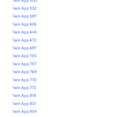
1win App 500
1win App 532
1win App 587
1win App 626
1win App 645
1win App 672
1win App 687
1win App 755
1win App 757
1win App 769
1win App 770
1win App 772
1win App 818
1win App 831
1win App 854