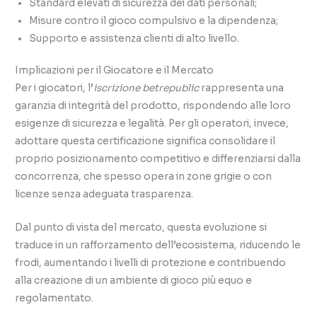
Standard elevati di sicurezza dei dati personali;
Misure contro il gioco compulsivo e la dipendenza;
Supporto e assistenza clienti di alto livello.
Implicazioni per il Giocatore e il Mercato
Per i giocatori, l’
iscrizione betrepublic
rappresenta una
garanzia di integrità del prodotto, rispondendo alle loro
esigenze di sicurezza e legalità. Per gli operatori, invece,
adottare questa certificazione significa consolidare il
proprio posizionamento competitivo e differenziarsi dalla
concorrenza, che spesso opera in zone grigie o con
licenze senza adeguata trasparenza.
Dal punto di vista del mercato, questa evoluzione si
traduce in un rafforzamento dell’ecosistema, riducendo le
frodi, aumentando i livelli di protezione e contribuendo
alla creazione di un ambiente di gioco più equo e
regolamentato.