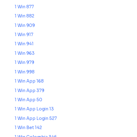
1 Win 877
1 Win 882
1 Win 909
1 Win 917
1 Win 941
1 Win 963
1 Win 979
1 Win 998
1 Win App 168
1 Win App 379
1 Win App 50
1 Win App Login 13
1 Win App Login 527
1 Win Bet 142