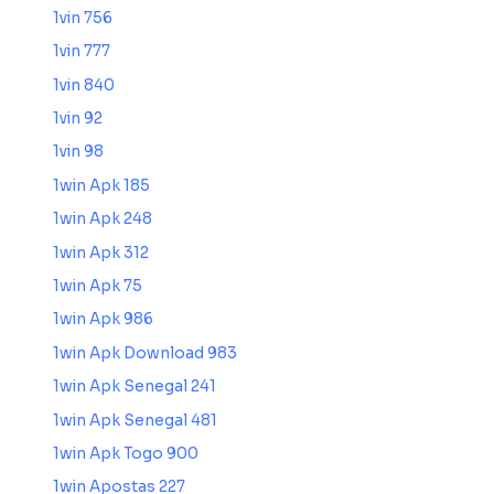
1vin 756
1vin 777
1vin 840
1vin 92
1vin 98
1win Apk 185
1win Apk 248
1win Apk 312
1win Apk 75
1win Apk 986
1win Apk Download 983
1win Apk Senegal 241
1win Apk Senegal 481
1win Apk Togo 900
1win Apostas 227