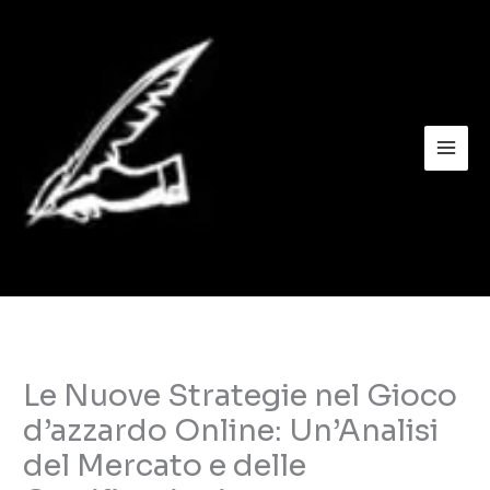
Skip
to
content
Le Nuove Strategie nel Gioco
d’azzardo Online: Un’Analisi
del Mercato e delle