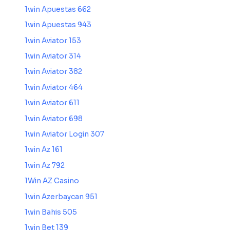
1win Apuestas 662
1win Apuestas 943
1win Aviator 153
1win Aviator 314
1win Aviator 382
1win Aviator 464
1win Aviator 611
1win Aviator 698
1win Aviator Login 307
1win Az 161
1win Az 792
1Win AZ Casino
1win Azerbaycan 951
1win Bahis 505
1win Bet 139