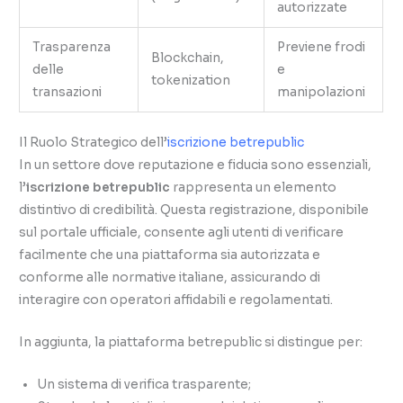
autorizzate
Trasparenza
Previene frodi
Blockchain,
delle
e
tokenization
transazioni
manipolazioni
Il Ruolo Strategico dell’
iscrizione betrepublic
In un settore dove reputazione e fiducia sono essenziali,
l’
iscrizione betrepublic
rappresenta un elemento
distintivo di credibilità. Questa registrazione, disponibile
sul portale ufficiale, consente agli utenti di verificare
facilmente che una piattaforma sia autorizzata e
conforme alle normative italiane, assicurando di
interagire con operatori affidabili e regolamentati.
In aggiunta, la piattaforma betrepublic si distingue per:
Un sistema di verifica trasparente;