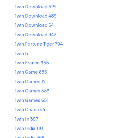
1win Download 319
1win Download 489
1win Download 54
1win Download 943
1win Fortune Tiger 794
1win fr
1win France 955
1win Game 686
1win Games 17
1win Games 539
1win Games 651
1win Ghana 44
1win In 357
1win India 110
1win India 369