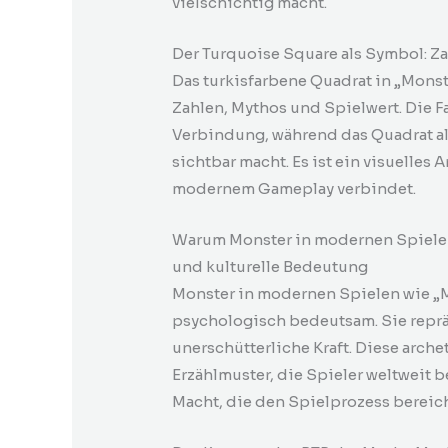
vielschichtig macht.
Der Turquoise Square als Symbol: Z
Das turkisfarbene Quadrat in „Monste
Zahlen, Mythos und Spielwert. Die Fa
Verbindung, während das Quadrat al
sichtbar macht. Es ist ein visuelles
modernem Gameplay verbindet.
Warum Monster in modernen Spielen
und kulturelle Bedeutung
Monster in modernen Spielen wie „Mo
psychologisch bedeutsam. Sie reprä
unerschütterliche Kraft. Diese arche
Erzählmuster, die Spieler weltweit 
Macht, die den Spielprozess bereic