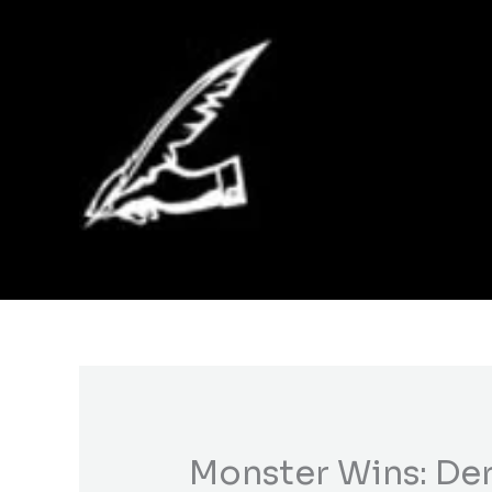
Skip
to
content
Monster Wins: De