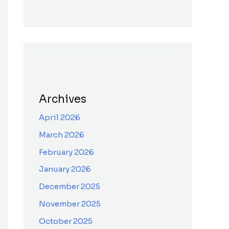
Archives
April 2026
March 2026
February 2026
January 2026
December 2025
November 2025
October 2025