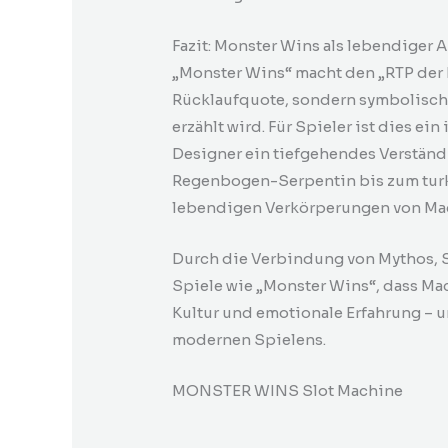
Fazit: Monster Wins als lebendiger 
„Monster Wins“ macht den „RTP der M
Rücklaufquote, sondern symbolische
erzählt wird. Für Spieler ist dies e
Designer ein tiefgehendes Verständni
Regenbogen-Serpentin bis zum turk
lebendigen Verkörperungen von Mac
Durch die Verbindung von Mythos, 
Spiele wie „Monster Wins“, dass Mac
Kultur und emotionale Erfahrung – 
modernen Spielens.
MONSTER WINS Slot Machine