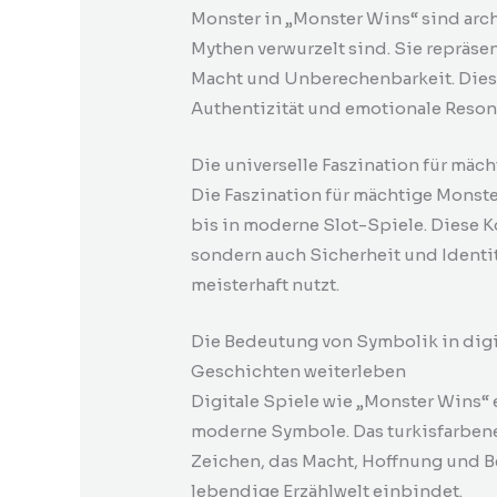
Monster in „Monster Wins“ sind arch
Mythen verwurzelt sind. Sie repräse
Macht und Unberechenbarkeit. Diese
Authentizität und emotionale Reson
Die universelle Faszination für mäc
Die Faszination für mächtige Monst
bis in moderne Slot-Spiele. Diese Ko
sondern auch Sicherheit und Identitä
meisterhaft nutzt.
Die Bedeutung von Symbolik in digit
Geschichten weiterleben
Digitale Spiele wie „Monster Wins“
moderne Symbole. Das turkisfarbene 
Zeichen, das Macht, Hoffnung und Be
lebendige Erzählwelt einbindet.