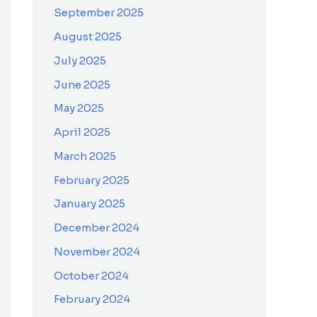
September 2025
August 2025
July 2025
June 2025
May 2025
April 2025
March 2025
February 2025
January 2025
December 2024
November 2024
October 2024
February 2024