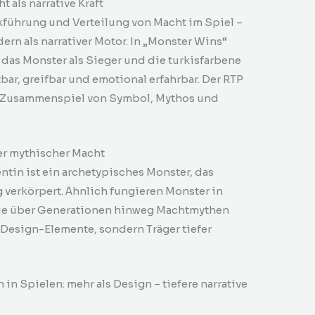
 als narrative Kraft
kführung und Verteilung von Macht im Spiel –
dern als narrativer Motor. In „Monster Wins“
 das Monster als Sieger und die turkisfarbene
ar, greifbar und emotional erfahrbar. Der RTP
e Zusammenspiel von Symbol, Mythos und
ger mythischer Macht
tin ist ein archetypisches Monster, das
erkörpert. Ähnlich fungieren Monster in
 die über Generationen hinweg Machtmythen
e Design-Elemente, sondern Träger tiefer
n Spielen: mehr als Design – tiefere narrative