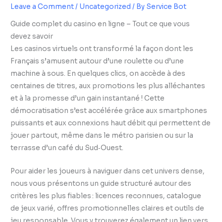
Leave a Comment
/
Uncategorized
/ By
Service Bot
Guide complet du casino en ligne – Tout ce que vous
devez savoir
Les casinos virtuels ont transformé la façon dont les
Français s’amusent autour d’une roulette ou d’une
machine à sous. En quelques clics, on accède à des
centaines de titres, aux promotions les plus alléchantes
et à la promesse d’un gain instantané ! Cette
démocratisation s’est accélérée grâce aux smartphones
puissants et aux connexions haut débit qui permettent de
jouer partout, même dans le métro parisien ou sur la
terrasse d’un café du Sud‑Ouest.
Pour aider les joueurs à naviguer dans cet univers dense,
nous vous présentons un guide structuré autour des
critères les plus fiables : licences reconnues, catalogue
de jeux varié, offres promotionnelles claires et outils de
jeu responsable. Vous y trouverez également un lien vers