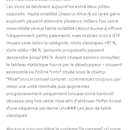
Les slots se déclinent aujourd’hui entre deux pôles
opposés : haute volatilité (
Dead or Alive II
) où rares gains
explosifs peuvent atteindre plusieurs milliers fois votre
mise initiale versus faible volatilité (
Blood Suckers
) offrant
fréquemment petits paiements mais stables.\n\nLe RTP
moyen varie selon la catégorie : slots classiques ≈97 %,
slots vidéo ≈96 %, jackpots progressifs peuvent
descendre jusqu’à94 %. Avant chaque session consultez
le tableau statistique fourni par le développeur – souvent
accessible via l’icône “Info” située sous le champ
“Mise”.\n\nUn conseil concret : commencez toujours par
miser une unité minimale puis augmentez
progressivement uniquement lorsque votre bankroll
dépasse cinq fois cette mise afin d’atténuer l’effet brutal
d’une séquence perdante.\n\n### Les jeux de table
classiques
Blackjack français
utilise le système “la partage” où votre