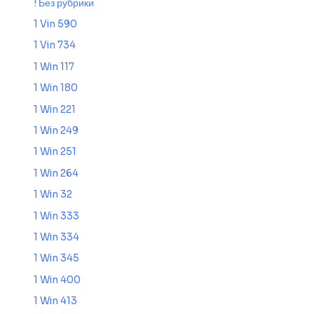
! Без рубрики
1 Vin 590
1 Vin 734
1 Win 117
1 Win 180
1 Win 221
1 Win 249
1 Win 251
1 Win 264
1 Win 32
1 Win 333
1 Win 334
1 Win 345
1 Win 400
1 Win 413