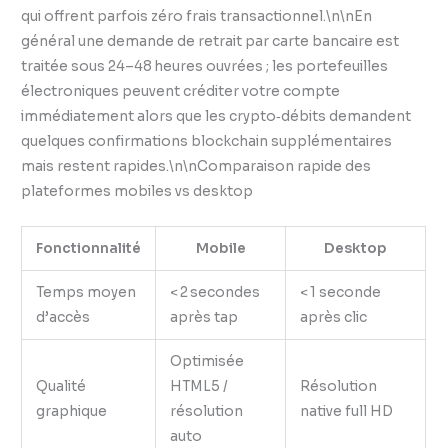
qui offrent parfois zéro frais transactionnel.\n\nEn
général une demande de retrait par carte bancaire est
traitée sous 24–48 heures ouvrées ; les portefeuilles
électroniques peuvent créditer votre compte
immédiatement alors que les crypto‑débits demandent
quelques confirmations blockchain supplémentaires
mais restent rapides.\n\nComparaison rapide des
plateformes mobiles vs desktop
Fonctionnalité
Mobile
Desktop
Temps moyen
< 2 secondes
< 1 seconde
d’accès
après tap
après clic
Optimisée
Qualité
HTML5 /
Résolution
graphique
résolution
native full HD
auto