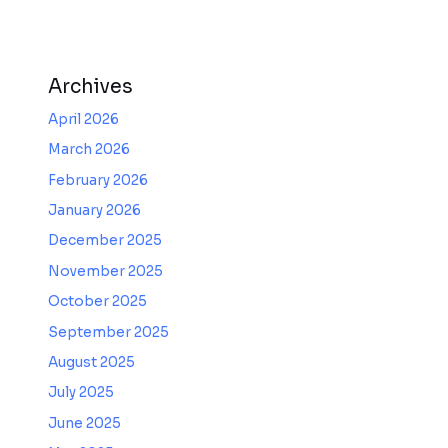
Archives
April 2026
March 2026
February 2026
January 2026
December 2025
November 2025
October 2025
September 2025
August 2025
July 2025
June 2025