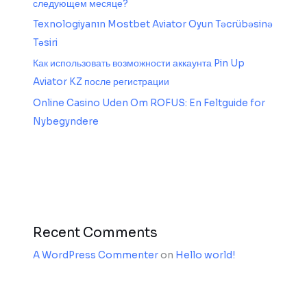
следующем месяце?
Texnologiyanın Mostbet Aviator Oyun Təcrübəsinə
Təsiri
Как использовать возможности аккаунта Pin Up
Aviator KZ после регистрации
Online Casino Uden Om ROFUS: En Feltguide for
Nybegyndere
Recent Comments
A WordPress Commenter
on
Hello world!