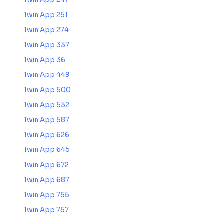
1win App 251
1win App 274
1win App 337
1win App 36
1win App 449
1win App 500
1win App 532
1win App 587
1win App 626
1win App 645
1win App 672
1win App 687
1win App 755
1win App 757