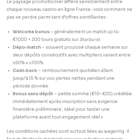
Le paysage promotionnel diffère sensiblement entre
chaque nouveau casino en ligne France ; voici comment ne
pas se perdre parmi tant d’offres scintillantes :
Welcome bonus
– généralement un match up to
€1000 + 200 tours gratuits sur
Starburst
.
Dépo‑match
– souvent proposé chaque semaine sur
deux dépôts consécutifs avec multipliers variant entre
x50% и x100%.
Cash‑back
– remboursement quotidien allant
jusqu’à 15 % sur vos pertes nettes pendant une
période donnée.
Bonus sans dépôt
– petite somme (€10–€20) créditée
immédiatement après inscription sans exigence
financière préliminaire ; idéal pour tester une
plateforme avant tout engagement réel.«
Les conditions cachées sont surtout liées au wagering : il