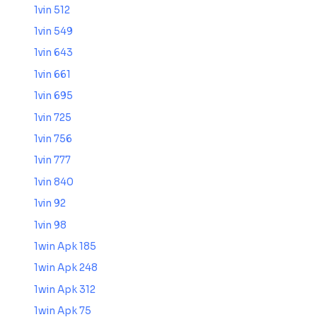
1vin 512
1vin 549
1vin 643
1vin 661
1vin 695
1vin 725
1vin 756
1vin 777
1vin 840
1vin 92
1vin 98
1win Apk 185
1win Apk 248
1win Apk 312
1win Apk 75