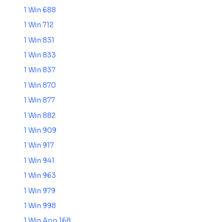
1 Win 688
1 Win 712
1 Win 831
1 Win 833
1 Win 837
1 Win 870
1 Win 877
1 Win 882
1 Win 909
1 Win 917
1 Win 941
1 Win 963
1 Win 979
1 Win 998
1 Win App 168