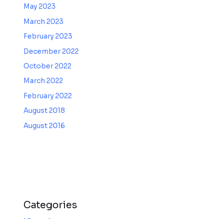
May 2023
March 2023
February 2023
December 2022
October 2022
March 2022
February 2022
August 2018
August 2016
Categories