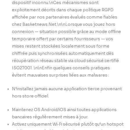
dispositif inconnu.\nCes mécanismes sont
explicitement décrits dans chaque politique RGPD
affichée par nos partenaires évalués comme fiables
chez Basketnews.Net.\n\nLorsque vous jouez hors
connexion — situation possible grâce au mode offline
temporaire offert par certains fournisseurs — vos
mises restent stockées localement sous forme
chiffrée puis synchronisées automatiquement dès
récupération réseau stable via cloud sécurisé certifié
ISO27001 .\n\nEnfin quelques conseils pratiques
évitent mauvaises surprises liées aux malwares :
N’installez jamais aucune application tierce provenant
hors store officiel.
Maintenez OS Android/iOS ainsi toutes applications
bancaires régulièrement mises à jour.
Activez uniquement Wi‑Fi sécurisé plutôt qu’un hotspot