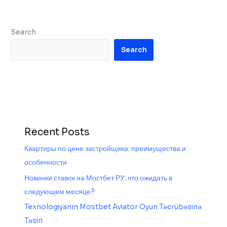
Search
Search
Recent Posts
Квартиры по цене застройщика: преимущества и
особенности
Новинки ставок на Мостбет РУ: что ожидать в
следующем месяце?
Texnologiyanın Mostbet Aviator Oyun Təcrübəsinə
Təsiri