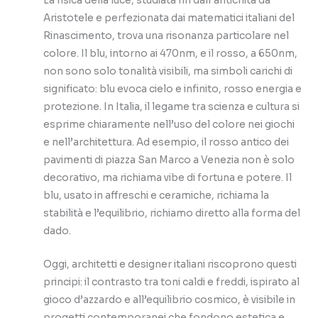
La fisica della luce, studiata fin dall’antichità da
Aristotele e perfezionata dai matematici italiani del
Rinascimento, trova una risonanza particolare nel
colore. Il blu, intorno ai 470nm, e il rosso, a 650nm,
non sono solo tonalità visibili, ma simboli carichi di
significato: blu evoca cielo e infinito, rosso energia e
protezione. In Italia, il legame tra scienza e cultura si
esprime chiaramente nell’uso del colore nei giochi
e nell’architettura. Ad esempio, il rosso antico dei
pavimenti di piazza San Marco a Venezia non è solo
decorativo, ma richiama vibe di fortuna e potere. Il
blu, usato in affreschi e ceramiche, richiama la
stabilità e l’equilibrio, richiamo diretto alla forma del
dado.
Oggi, architetti e designer italiani riscoprono questi
principi: il contrasto tra toni caldi e freddi, ispirato al
gioco d’azzardo e all’equilibrio cosmico, è visibile in
progetti contemporanei che fondono estetica e