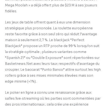
Mega Moolah » a déjà offert plus de $23 M à ses joueurs
fidèles.
Les jeux de table offrent quant à eux une dimension
stratégique plus prononcée. La roulette européenne
reste favorite grâce à son seul zéro qui réduit l’avantage
maison à seulement 2,7 %. Le blackjack “Perfect
Blackjack” propose un RTP proche de 99 % lorsqu’on suit
la stratégie optimale ; plusieurs variantes comme
“Spanish 21” ou “Double Exposure” sont répertoriées sur
Basketnews.Net avec leurs taux respectifs d’avantage du
croupier. Le baccarat “Punto Banco” attire surtout les high
rollers grâce à ses mises minimales élevées mais son
edge minime (<1%).
Le poker en ligne a connu une renaissance grâce aux
salles live‑streaming où les parties sont commentées par
des pros internationaux ; cela crée une expérience