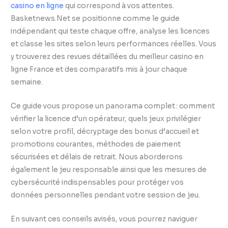
casino en ligne
qui correspond à vos attentes.
Basketnews.Net se positionne comme le guide
indépendant qui teste chaque offre, analyse les licences
et classe les sites selon leurs performances réelles. Vous
y trouverez des revues détaillées du meilleur casino en
ligne France et des comparatifs mis à jour chaque
semaine.
Ce guide vous propose un panorama complet : comment
vérifier la licence d’un opérateur, quels jeux privilégier
selon votre profil, décryptage des bonus d’accueil et
promotions courantes, méthodes de paiement
sécurisées et délais de retrait. Nous aborderons
également le jeu responsable ainsi que les mesures de
cybersécurité indispensables pour protéger vos
données personnelles pendant votre session de jeu.
En suivant ces conseils avisés, vous pourrez naviguer