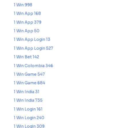
1 Win 998
1 Win App 168
1 Win App 379
1 Win App 50
1 Win App Login 13
1 Win App Login 527
1 Win Bet 142
1 Win Colombia 346
1 Win Game 547
1 Win Game 684
1 Win India 31
1 Win India 735
1 Win Login 161
1 Win Login 240
1 Win Login 309