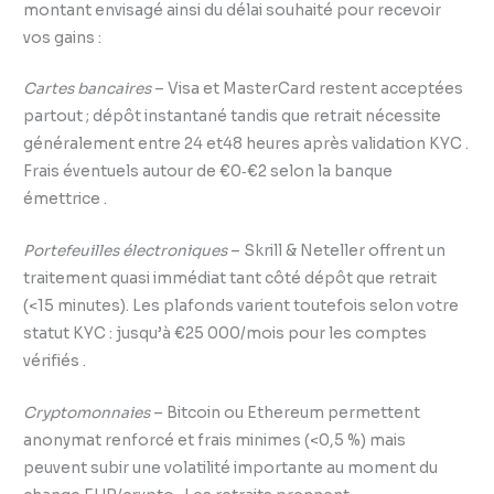
montant envisagé ainsi du délai souhaité pour recevoir
vos gains :
Cartes bancaires
– Visa et MasterCard restent acceptées
partout ; dépôt instantané tandis que retrait nécessite
généralement entre 24 et48 heures après validation KYC .
Frais éventuels autour de €0‑€2 selon la banque
émettrice .
Portefeuilles électroniques
– Skrill & Neteller offrent un
traitement quasi immédiat tant côté dépôt que retrait
(<15 minutes). Les plafonds varient toutefois selon votre
statut KYC : jusqu’à €25 000/mois pour les comptes
vérifiés .
Cryptomonnaies
– Bitcoin ou Ethereum permettent
anonymat renforcé et frais minimes (<0,5 %) mais
peuvent subir une volatilité importante au moment du