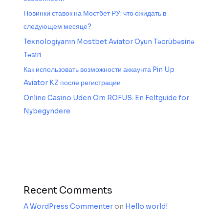
Новинки ставок на Мостбет РУ: что ожидать в
следующем месяце?
Texnologiyanın Mostbet Aviator Oyun Təcrübəsinə
Təsiri
Как использовать возможности аккаунта Pin Up
Aviator KZ после регистрации
Online Casino Uden Om ROFUS: En Feltguide for
Nybegyndere
Recent Comments
A WordPress Commenter
on
Hello world!