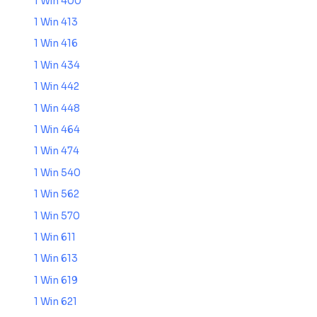
1 Win 400
1 Win 413
1 Win 416
1 Win 434
1 Win 442
1 Win 448
1 Win 464
1 Win 474
1 Win 540
1 Win 562
1 Win 570
1 Win 611
1 Win 613
1 Win 619
1 Win 621