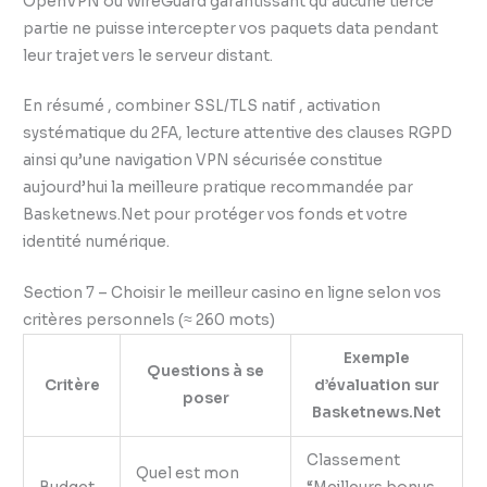
OpenVPN ou WireGuard garantissant qu’aucune tierce
partie ne puisse intercepter vos paquets data pendant
leur trajet vers le serveur distant.
En résumé , combiner SSL/TLS natif , activation
systématique du 2FA, lecture attentive des clauses RGPD
ainsi qu’une navigation VPN sécurisée constitue
aujourd’hui la meilleure pratique recommandée par
Basketnews.Net pour protéger vos fonds et votre
identité numérique.
Section 7 – Choisir le meilleur casino en ligne selon vos
critères personnels (≈ 260 mots)
Exemple
Questions à se
Critère
d’évaluation sur
poser
Basketnews.Net
Classement
Quel est mon