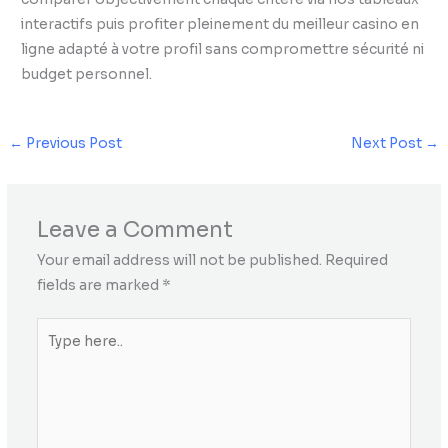
interactifs puis profiter pleinement du meilleur casino en
ligne adapté à votre profil sans compromettre sécurité ni
budget personnel.
←
Previous Post
Next Post
→
Leave a Comment
Your email address will not be published.
Required
fields are marked
*
Type
here..