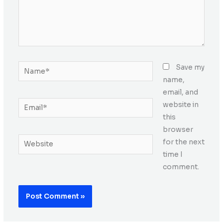
Name*
Save my
name,
email, and
Email*
website in
this
browser
Website
for the next
time I
comment.