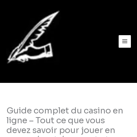
Skip
to
content
Guide complet du casino en
ligne – Tout ce que vous
devez savoir pour jouer en