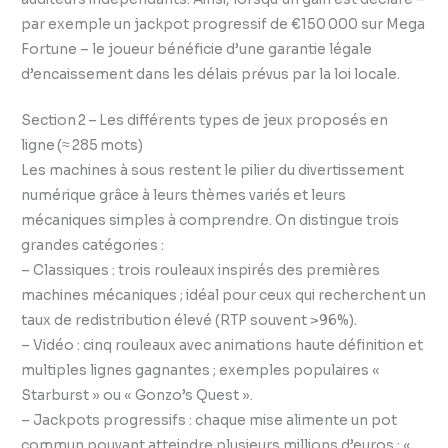
par exemple un jackpot progressif de €150 000 sur Mega
Fortune – le joueur bénéficie d’une garantie légale
d’encaissement dans les délais prévus par la loi locale.
Section 2 – Les différents types de jeux proposés en
ligne (≈ 285 mots)
Les machines à sous restent le pilier du divertissement
numérique grâce à leurs thèmes variés et leurs
mécaniques simples à comprendre. On distingue trois
grandes catégories :
– Classiques : trois rouleaux inspirés des premières
machines mécaniques ; idéal pour ceux qui recherchent un
taux de redistribution élevé (RTP souvent >96%).
– Vidéo : cinq rouleaux avec animations haute définition et
multiples lignes gagnantes ; exemples populaires «
Starburst » ou « Gonzo’s Quest ».
– Jackpots progressifs : chaque mise alimente un pot
commun pouvant atteindre plusieurs millions d’euros ; «