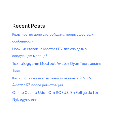
Recent Posts
Квартиры по цене застройщика: преимущества и
особенности
Новинки ставок на Мостбет РУ: что ожидать в
следующем месяце?
Texnologiyanın Mostbet Aviator Oyun Təcrübəsinə
Təsiri
Как использовать возможности аккаунта Pin Up
Aviator KZ после регистрации
Online Casino Uden Om ROFUS: En Feltguide for
Nybegyndere