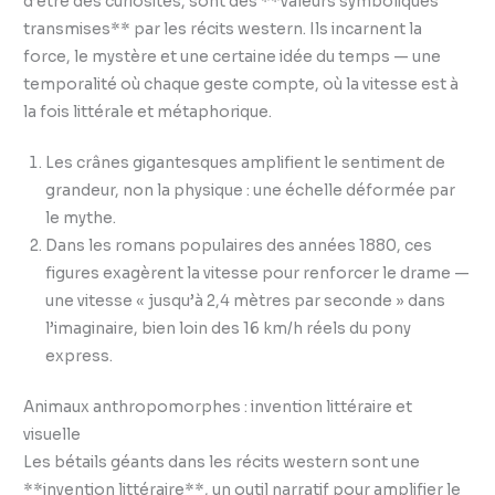
d’être des curiosités, sont des **valeurs symboliques
transmises** par les récits western. Ils incarnent la
force, le mystère et une certaine idée du temps — une
temporalité où chaque geste compte, où la vitesse est à
la fois littérale et métaphorique.
Les crânes gigantesques amplifient le sentiment de
grandeur, non la physique : une échelle déformée par
le mythe.
Dans les romans populaires des années 1880, ces
figures exagèrent la vitesse pour renforcer le drame —
une vitesse « jusqu’à 2,4 mètres par seconde » dans
l’imaginaire, bien loin des 16 km/h réels du pony
express.
Animaux anthropomorphes : invention littéraire et
visuelle
Les bétails géants dans les récits western sont une
**invention littéraire**, un outil narratif pour amplifier le