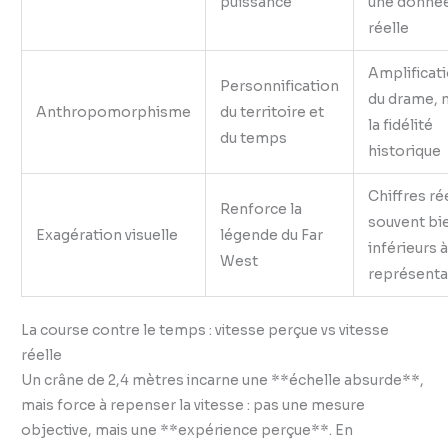
puissance
une donné
réelle
Amplificat
Personnification
du drame, 
Anthropomorphisme
du territoire et
la fidélité
du temps
historique
Chiffres ré
Renforce la
souvent bi
Exagération visuelle
légende du Far
inférieurs à
West
représenta
La course contre le temps : vitesse perçue vs vitesse
réelle
Un crâne de 2,4 mètres incarne une **échelle absurde**,
mais force à repenser la vitesse : pas une mesure
objective, mais une **expérience perçue**. En