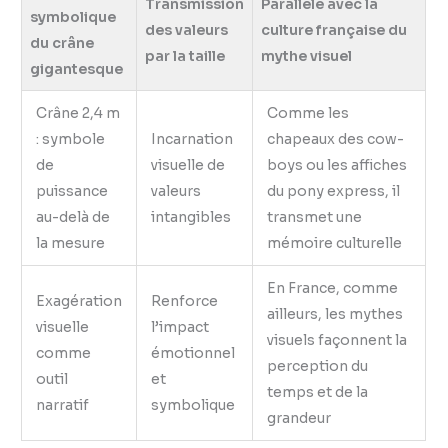
Transmission
Parallèle avec la
symbolique
des valeurs
culture française du
du crâne
par la taille
mythe visuel
gigantesque
Crâne 2,4 m
Comme les
: symbole
Incarnation
chapeaux des cow-
de
visuelle de
boys ou les affiches
puissance
valeurs
du pony express, il
au-delà de
intangibles
transmet une
la mesure
mémoire culturelle
En France, comme
Exagération
Renforce
ailleurs, les mythes
visuelle
l’impact
visuels façonnent la
comme
émotionnel
perception du
outil
et
temps et de la
narratif
symbolique
grandeur