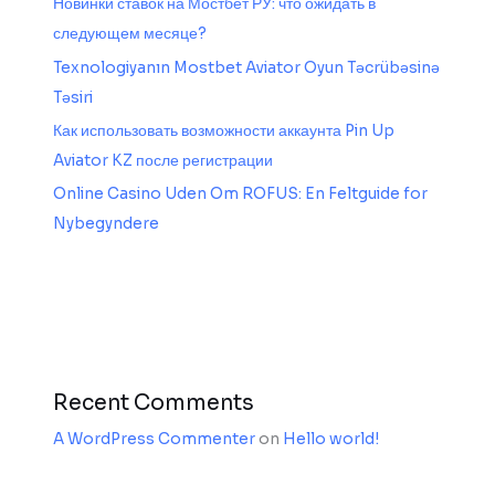
Новинки ставок на Мостбет РУ: что ожидать в
следующем месяце?
Texnologiyanın Mostbet Aviator Oyun Təcrübəsinə
Təsiri
Как использовать возможности аккаунта Pin Up
Aviator KZ после регистрации
Online Casino Uden Om ROFUS: En Feltguide for
Nybegyndere
Recent Comments
A WordPress Commenter
on
Hello world!