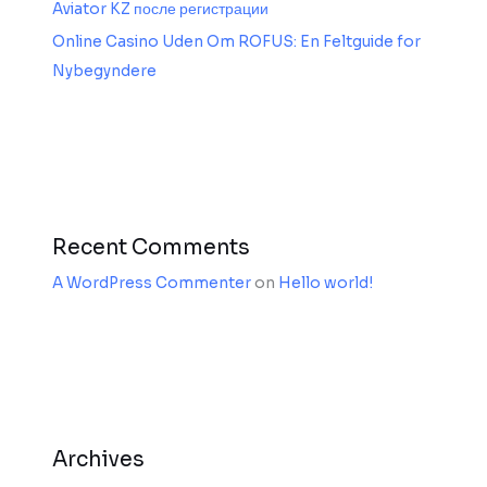
Aviator KZ после регистрации
Online Casino Uden Om ROFUS: En Feltguide for
Nybegyndere
Recent Comments
A WordPress Commenter
on
Hello world!
Archives