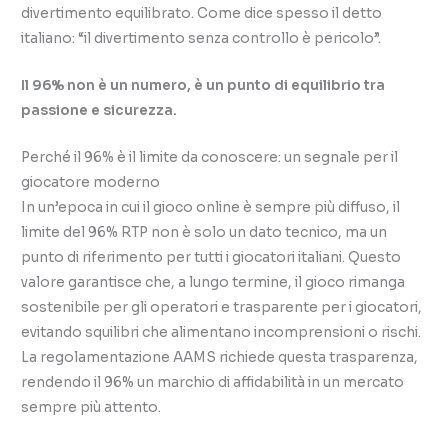
divertimento equilibrato. Come dice spesso il detto
italiano: “il divertimento senza controllo è pericolo”.
Il 96% non è un numero, è un punto di equilibrio tra
passione e sicurezza.
Perché il 96% è il limite da conoscere: un segnale per il
giocatore moderno
In un’epoca in cui il gioco online è sempre più diffuso, il
limite del 96% RTP non è solo un dato tecnico, ma un
punto di riferimento per tutti i giocatori italiani. Questo
valore garantisce che, a lungo termine, il gioco rimanga
sostenibile per gli operatori e trasparente per i giocatori,
evitando squilibri che alimentano incomprensioni o rischi.
La regolamentazione AAMS richiede questa trasparenza,
rendendo il 96% un marchio di affidabilità in un mercato
sempre più attento.