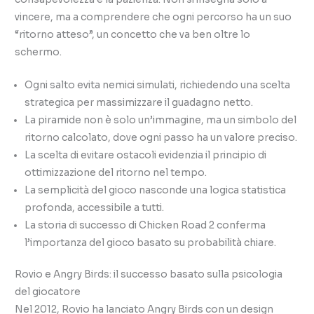
vincere, ma a comprendere che ogni percorso ha un suo
“ritorno atteso”, un concetto che va ben oltre lo
schermo.
Ogni salto evita nemici simulati, richiedendo una scelta
strategica per massimizzare il guadagno netto.
La piramide non è solo un’immagine, ma un simbolo del
ritorno calcolato, dove ogni passo ha un valore preciso.
La scelta di evitare ostacoli evidenzia il principio di
ottimizzazione del ritorno nel tempo.
La semplicità del gioco nasconde una logica statistica
profonda, accessibile a tutti.
La storia di successo di Chicken Road 2 conferma
l’importanza del gioco basato su probabilità chiare.
Rovio e Angry Birds: il successo basato sulla psicologia
del giocatore
Nel 2012, Rovio ha lanciato Angry Birds con un design