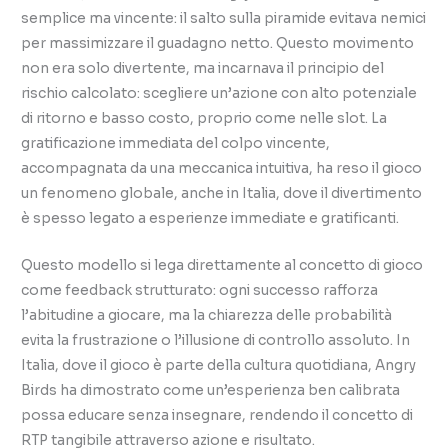
semplice ma vincente: il salto sulla piramide evitava nemici
per massimizzare il guadagno netto. Questo movimento
non era solo divertente, ma incarnava il principio del
rischio calcolato: scegliere un’azione con alto potenziale
di ritorno e basso costo, proprio come nelle slot. La
gratificazione immediata del colpo vincente,
accompagnata da una meccanica intuitiva, ha reso il gioco
un fenomeno globale, anche in Italia, dove il divertimento
è spesso legato a esperienze immediate e gratificanti.
Questo modello si lega direttamente al concetto di gioco
come feedback strutturato: ogni successo rafforza
l’abitudine a giocare, ma la chiarezza delle probabilità
evita la frustrazione o l’illusione di controllo assoluto. In
Italia, dove il gioco è parte della cultura quotidiana, Angry
Birds ha dimostrato come un’esperienza ben calibrata
possa educare senza insegnare, rendendo il concetto di
RTP tangibile attraverso azione e risultato.