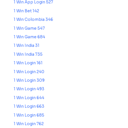
1 Win App Login 527
1 Win Bet 142
1 Win Colombia 346
1 Win Game 547
1 Win Game 684
1 Win India 31
1 Win India 735
1 Win Login 161
1 Win Login 240
1 Win Login 309
1 Win Login 493
1 Win Login 644
1 Win Login 663
1 Win Login 685
1 Win Login 762