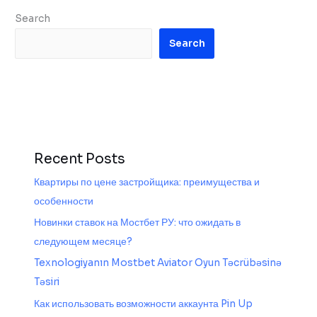
Search
Search
Recent Posts
Квартиры по цене застройщика: преимущества и
особенности
Новинки ставок на Мостбет РУ: что ожидать в
следующем месяце?
Texnologiyanın Mostbet Aviator Oyun Təcrübəsinə
Təsiri
Как использовать возможности аккаунта Pin Up