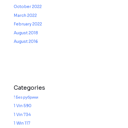
October 2022
March 2022
February 2022
August 2018
August 2016
Categories
! Без рубрики
1 Vin 590
1 Vin 734
1 Win 117