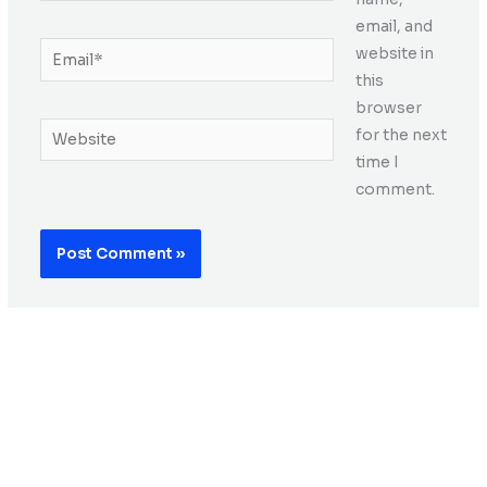
email, and
Email*
website in
this
browser
Website
for the next
time I
comment.