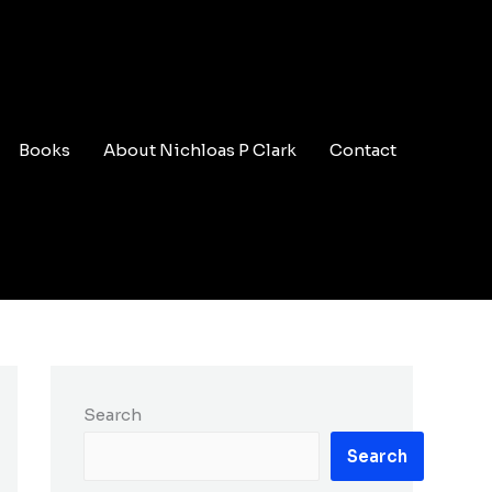
Books
About Nichloas P Clark
Contact
Search
Search