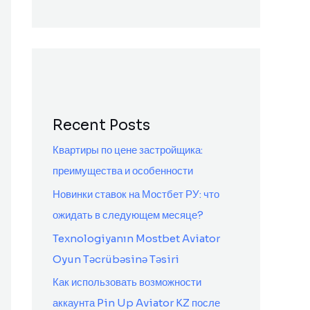
Recent Posts
Квартиры по цене застройщика:
преимущества и особенности
Новинки ставок на Мостбет РУ: что
ожидать в следующем месяце?
Texnologiyanın Mostbet Aviator
Oyun Təcrübəsinə Təsiri
Как использовать возможности
аккаунта Pin Up Aviator KZ после