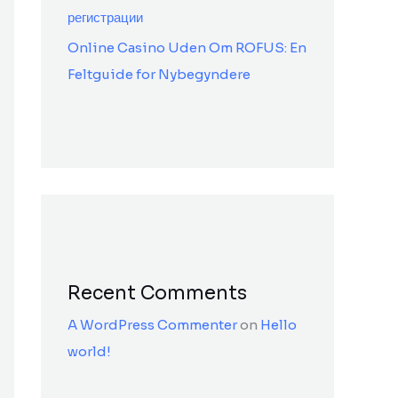
регистрации
Online Casino Uden Om ROFUS: En
Feltguide for Nybegyndere
Recent Comments
A WordPress Commenter
on
Hello
world!