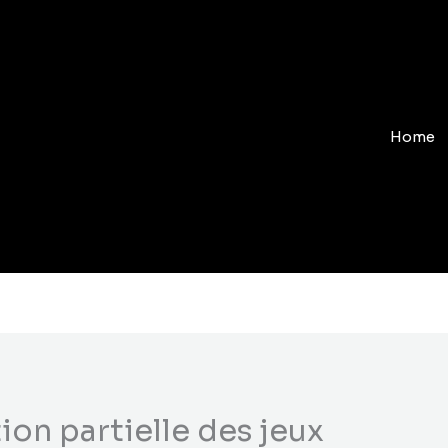
Home
tion partielle des jeux