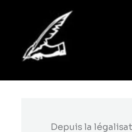
Skip
to
content
Depuis la légalisa