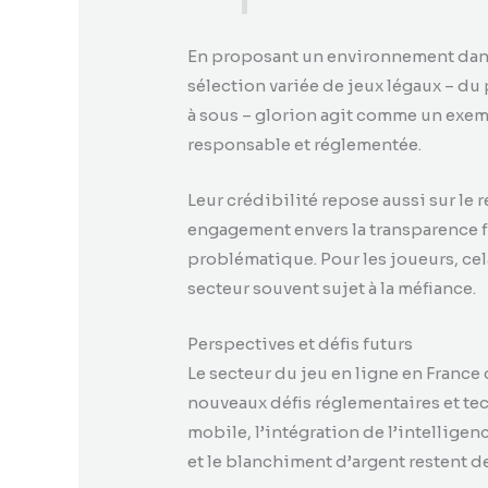
En proposant un environnement dans 
sélection variée de jeux légaux – du 
à sous – glorion agit comme un exem
responsable et réglementée.
Leur crédibilité repose aussi sur le r
engagement envers la transparence fi
problématique. Pour les joueurs, cel
secteur souvent sujet à la méfiance.
Perspectives et défis futurs
Le secteur du jeu en ligne en France 
nouveaux défis réglementaires et t
mobile, l’intégration de l’intelligence
et le blanchiment d’argent restent d