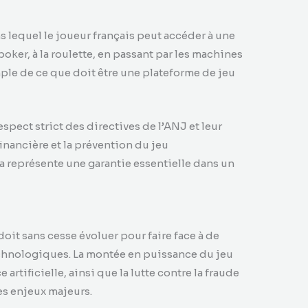
lequel le joueur français peut accéder à une
poker, à la roulette, en passant par les machines
ple de ce que doit être une plateforme de jeu
espect strict des directives de l’ANJ et leur
nancière et la prévention du jeu
a représente une garantie essentielle dans un
doit sans cesse évoluer pour faire face à de
echnologiques. La montée en puissance du jeu
 artificielle, ainsi que la lutte contre la fraude
es enjeux majeurs.