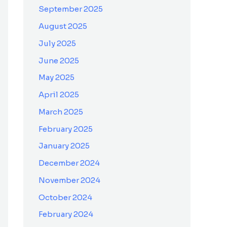
September 2025
August 2025
July 2025
June 2025
May 2025
April 2025
March 2025
February 2025
January 2025
December 2024
November 2024
October 2024
February 2024