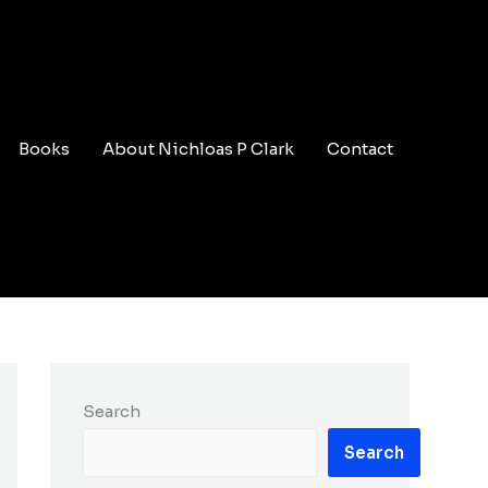
Books
About Nichloas P Clark
Contact
Search
Search