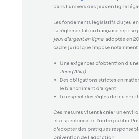
dans l’univers des jeux en ligne léga
Les fondements législatifs du jeu en
La réglementation française repose 
jeux d’argent en ligne
, adoptée en 20
cadre juridique impose notamment 
Une exigences d’obtention d’une l
Jeux (ANJ)
Des obligations strictes en matièr
le blanchiment d’argent
Le respect des règles de jeu équi
Ces mesures visent à créer un enviro
et respectueux de l’ordre public. Pou
d’adopter des pratiques responsabl
prévention de l’addiction.