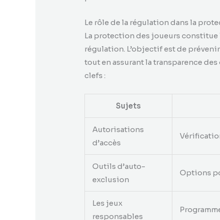
Le rôle de la régulation dans la prot
La protection des joueurs constitue
régulation. L’objectif est de préve
tout en assurant la transparence des
clefs :
Sujets
Autorisations
Vérificatio
d’accès
Outils d’auto-
Options po
exclusion
Les jeux
Programme 
responsables