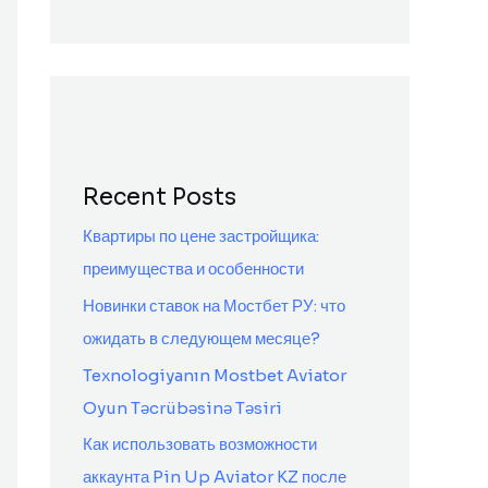
Recent Posts
Квартиры по цене застройщика:
преимущества и особенности
Новинки ставок на Мостбет РУ: что
ожидать в следующем месяце?
Texnologiyanın Mostbet Aviator
Oyun Təcrübəsinə Təsiri
Как использовать возможности
аккаунта Pin Up Aviator KZ после