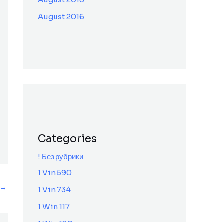
August 2016
Categories
! Без рубрики
1 Vin 590
→
1 Vin 734
1 Win 117