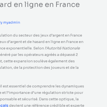
ard en ligne en France
By
myadmin
gulation du secteur des jeux d’argent en France
jeux d’argent et de hasard en ligne en France en
ance exponentielle. Selon
l’Autorité Nationale
s généré par les opérateurs agréés a dépassé
2
t, cette expansion soulève également des
lation, de la protection des joueurs et de la
 il est essentiel de comprendre les dynamiques
e et l’importance d’une régulation stricte pour
onsable et sécurisé. Dans cette optique, la
nçais
devient une référence crédible et experte