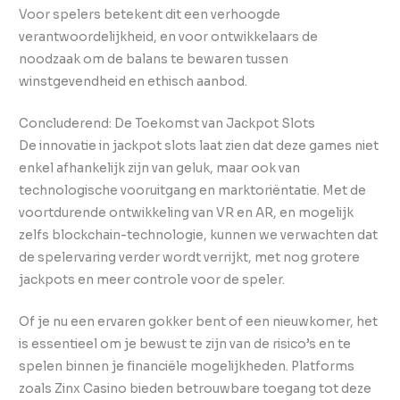
Voor spelers betekent dit een verhoogde
verantwoordelijkheid, en voor ontwikkelaars de
noodzaak om de balans te bewaren tussen
winstgevendheid en ethisch aanbod.
Concluderend: De Toekomst van Jackpot Slots
De innovatie in jackpot slots laat zien dat deze games niet
enkel afhankelijk zijn van geluk, maar ook van
technologische vooruitgang en marktoriëntatie. Met de
voortdurende ontwikkeling van VR en AR, en mogelijk
zelfs blockchain-technologie, kunnen we verwachten dat
de spelervaring verder wordt verrijkt, met nog grotere
jackpots en meer controle voor de speler.
Of je nu een ervaren gokker bent of een nieuwkomer, het
is essentieel om je bewust te zijn van de risico’s en te
spelen binnen je financiële mogelijkheden. Platforms
zoals Zinx Casino bieden betrouwbare toegang tot deze