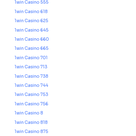
1win Casino 555
1win Casino 618
1win Casino 625
1win Casino 645
1win Casino 660
1win Casino 665
1win Casino 701
1win Casino 713
1win Casino 738
1win Casino 744
1win Casino 753
1win Casino 756
1win Casino 8
1win Casino 818
1win Casino 875