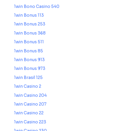
1win Bono Casino 540
1win Bonus 113
1win Bonus 253
1win Bonus 368
1win Bonus 511
1win Bonus 85
1win Bonus 913
1win Bonus 973
1win Brasil 125
1win Casino 2
1win Casino 204
1win Casino 207
1win Casino 22
1win Casino 223
1win Casino 230