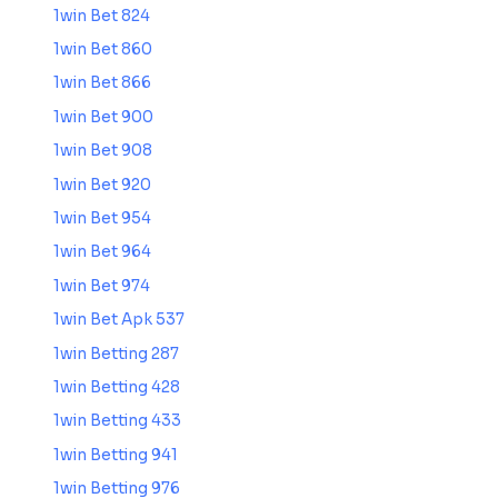
1win Bet 824
1win Bet 860
1win Bet 866
1win Bet 900
1win Bet 908
1win Bet 920
1win Bet 954
1win Bet 964
1win Bet 974
1win Bet Apk 537
1win Betting 287
1win Betting 428
1win Betting 433
1win Betting 941
1win Betting 976