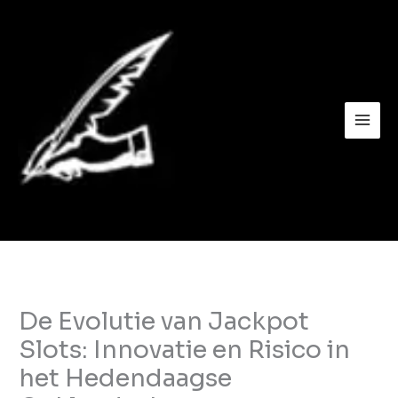
Skip
to
content
De Evolutie van Jackpot
Slots: Innovatie en Risico in
het Hedendaagse