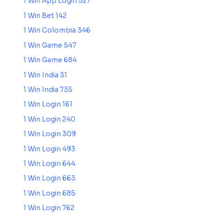
1 Win App Login 527
1 Win Bet 142
1 Win Colombia 346
1 Win Game 547
1 Win Game 684
1 Win India 31
1 Win India 735
1 Win Login 161
1 Win Login 240
1 Win Login 309
1 Win Login 493
1 Win Login 644
1 Win Login 663
1 Win Login 685
1 Win Login 762