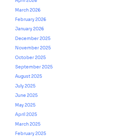
April 2026
March 2026
February 2026
January 2026
December 2025
November 2025
October 2025
September 2025
August 2025
July 2025
June 2025
May 2025
April 2025
March 2025
February 2025