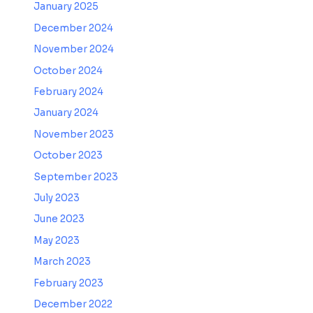
January 2025
December 2024
November 2024
October 2024
February 2024
January 2024
November 2023
October 2023
September 2023
July 2023
June 2023
May 2023
March 2023
February 2023
December 2022