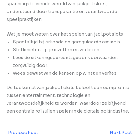
spanningsboeiende wereld van jackpot slots,
ondersteund door transparantie en verantwoorde
speelpraktijken.
Wat je moet weten over het spelen van jackpot slots
Speel altijd bij erkende en gereguleerde casino’s.
Stel limieten op je inzetten en verliezen.
Lees de uitkeringspercentages en voorwaarden
zorgvuldig door.
Wees bewust van de kansen op winst en verlies.
De toekomst van jackpot slots belooft een compromis
tussen entertainment, technologie en
verantwoordelijkheid te worden, waardoor ze blijvend
een centrale rol zullen spelen in de digitale gokindustrie.
←
Previous Post
Next Post
→