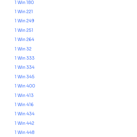
1 Win 180
1 Win 221
1 Win 249
1 Win 251
1 Win 264
1 Win 32
1 Win 333
1 Win 334
1 Win 345
1 Win 400
1 Win 413
1 Win 416
1 Win 434
1 Win 442
1 Win 448