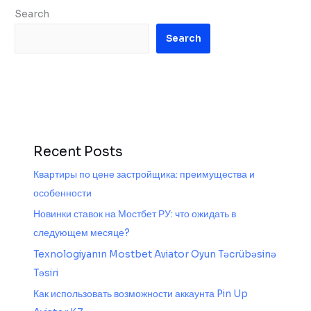
Search
Search
Recent Posts
Квартиры по цене застройщика: преимущества и
особенности
Новинки ставок на Мостбет РУ: что ожидать в
следующем месяце?
Texnologiyanın Mostbet Aviator Oyun Təcrübəsinə
Təsiri
Как использовать возможности аккаунта Pin Up