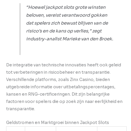
“Hoewel jackpot slots grote winsten
beloven, vereist verantwoord gokken
dat spelers zich bewust blijven van de
risico’s en de kans op verlies,” zegt
industry-analist Marieke van den Broek.
De integratie van technische innovaties heeft ook geleid
tot verbeteringen in risicobeheer en transparantie.
Verschillende platforms, zoals Zinx Casino, bieden
uitgebreide informatie over uitbetalingspercentages,
kansen en RNG-certificeringen. Dit zijn belangrijke
factoren voor spelers die op zoek zijn naar eerlijkheid en
transparantie.
Geldstromen en Marktgroei binnen Jackpot Slots