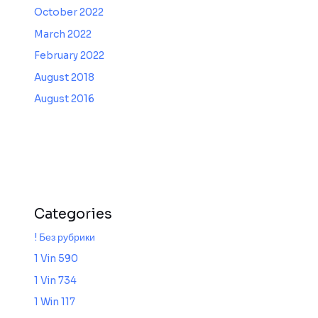
October 2022
March 2022
February 2022
August 2018
August 2016
Categories
! Без рубрики
1 Vin 590
1 Vin 734
1 Win 117