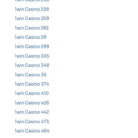
1win Casino 238
1win Casino 259
1win Casino 282
1win Casino 29
1win Casino 299
1win Casino 335
1win Casino 348
1win Casino 35
1win Casino 374
1win Casino 410
1win Casino 428
1win Casino 442
1win Casino 473
1win Casino 484