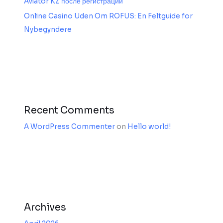
Aviator KZ после регистрации
Online Casino Uden Om ROFUS: En Feltguide for
Nybegyndere
Recent Comments
A WordPress Commenter
on
Hello world!
Archives