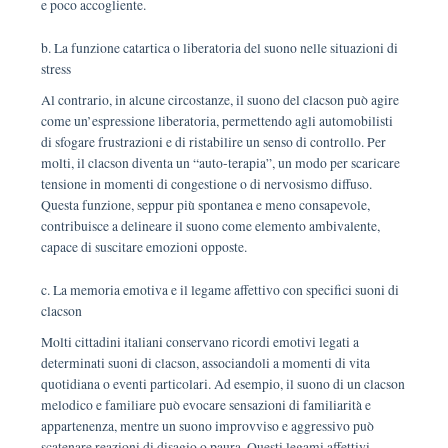
e poco accogliente.
b. La funzione catartica o liberatoria del suono nelle situazioni di
stress
Al contrario, in alcune circostanze, il suono del clacson può agire
come un’espressione liberatoria, permettendo agli automobilisti
di sfogare frustrazioni e di ristabilire un senso di controllo. Per
molti, il clacson diventa un “auto-terapia”, un modo per scaricare
tensione in momenti di congestione o di nervosismo diffuso.
Questa funzione, seppur più spontanea e meno consapevole,
contribuisce a delineare il suono come elemento ambivalente,
capace di suscitare emozioni opposte.
c. La memoria emotiva e il legame affettivo con specifici suoni di
clacson
Molti cittadini italiani conservano ricordi emotivi legati a
determinati suoni di clacson, associandoli a momenti di vita
quotidiana o eventi particolari. Ad esempio, il suono di un clacson
melodico e familiare può evocare sensazioni di familiarità e
appartenenza, mentre un suono improvviso e aggressivo può
scatenare reazioni di disagio o paura. Questi legami affettivi