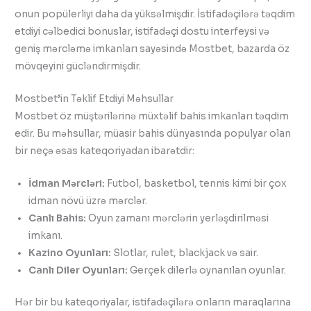
onun popülerliyi daha da yüksəlmişdir. İstifadəçilərə təqdim
etdiyi cəlbedici bonuslar, istifadəçi dostu interfeysi və
geniş mərcləmə imkanları sayəsində Mostbet, bazarda öz
mövqeyini gücləndirmişdir.
Mostbet’in Təklif Etdiyi Məhsullar
Mostbet öz müştərilərinə müxtəlif bahis imkanları təqdim
edir. Bu məhsullar, müasir bahis dünyasında populyar olan
bir neçə əsas kateqoriyadan ibarətdir:
İdman Mərcləri:
Futbol, basketbol, tennis kimi bir çox
idman növü üzrə mərclər.
Canlı Bahis:
Oyun zamanı mərclərin yerləşdirilməsi
imkanı.
Kazino Oyunları:
Slotlar, rulet, blackjack və sair.
Canlı Diler Oyunları:
Gerçek dilerlə oynanılan oyunlar.
Hər bir bu kateqoriyalar, istifadəçilərə onların maraqlarına