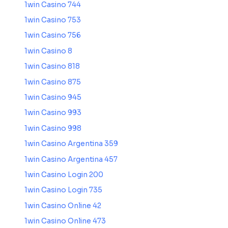
1win Casino 744
1win Casino 753
1win Casino 756
1win Casino 8
1win Casino 818
1win Casino 875
1win Casino 945
1win Casino 993
1win Casino 998
1win Casino Argentina 359
1win Casino Argentina 457
1win Casino Login 200
1win Casino Login 735
1win Casino Online 42
1win Casino Online 473