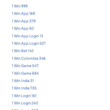
1 Win 998
1 Win App 168
1 Win App 379
1 Win App 50
1 Win App Login 13
1 Win App Login 527
1 Win Bet 142
1 Win Colombia 346
1 Win Game 547
1 Win Game 684
1 Win India 31
1 Win India 735
1 Win Login 161
1 Win Login 240