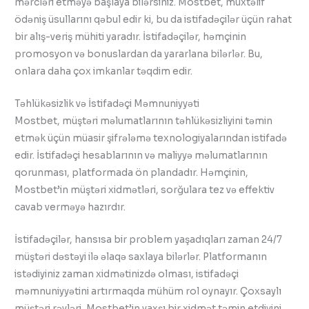
mərcləri etməyə başlaya bilərsiniz. Mostbet, müxtəlif
ödəniş üsullarını qəbul edir ki, bu da istifadəçilər üçün rahat
bir alış-veriş mühiti yaradır. İstifadəçilər, həmçinin
promosyon və bonuslardan da yararlana bilərlər. Bu,
onlara daha çox imkanlar təqdim edir.
Təhlükəsizlik və İstifadəçi Məmnuniyyəti
Mostbet, müştəri məlumatlarının təhlükəsizliyini təmin
etmək üçün müasir şifrələmə texnologiyalarından istifadə
edir. İstifadəçi hesablarının və maliyyə məlumatlarının
qorunması, platformada ön plandadır. Həmçinin,
Mostbet’in müştəri xidmətləri, sorğulara tez və effektiv
cavab verməyə hazırdır.
İstifadəçilər, hansısa bir problem yaşadıqları zaman 24/7
müştəri dəstəyi ilə əlaqə saxlaya bilərlər. Platformanın
istədiyiniz zaman xidmətinizdə olması, istifadəçi
məmnuniyyətini artırmaqda mühüm rol oynayır. Çoxsaylı
müştəri rəyləri, Mostbet’in yaxşı bir xidmət təmin etdiyini