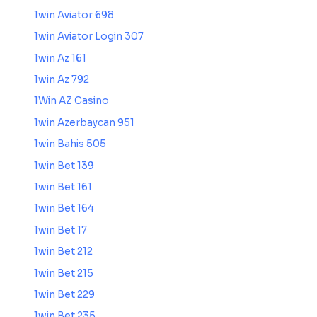
1win Aviator 698
1win Aviator Login 307
1win Az 161
1win Az 792
1Win AZ Casino
1win Azerbaycan 951
1win Bahis 505
1win Bet 139
1win Bet 161
1win Bet 164
1win Bet 17
1win Bet 212
1win Bet 215
1win Bet 229
1win Bet 235