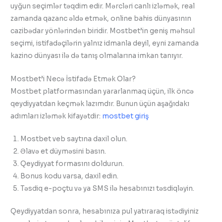
uyğun seçimlər təqdim edir. Mərcləri canlı izləmək, real
zamanda qazanc əldə etmək, online bahis dünyasının
cazibədar yönlərindən biridir. Mostbet’in geniş məhsul
seçimi, istifadəçilərin yalnız idmanla deyil, eyni zamanda
kazino dünyası ilə də tanış olmalarına imkan tanıyır.
Mostbet’i Necə İstifadə Etmək Olar?
Mostbet platformasından yararlanmaq üçün, ilk öncə
qeydiyyatdan keçmək lazımdır. Bunun üçün aşağıdakı
adımları izləmək kifayətdir:
mostbet giriş
Mostbet veb saytına daxil olun.
Əlavə et düyməsini basın.
Qeydiyyat formasını doldurun.
Bonus kodu varsa, daxil edin.
Təsdiq e-poçtu və ya SMS ilə hesabınızı təsdiqləyin.
Qeydiyyatdan sonra, hesabınıza pul yatıraraq istədiyiniz