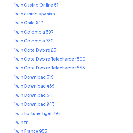
1win Casino Online 51
1win casino spanish
1win Chile 627
1win Colombia 397
1win Colombia 730
1win Cote Divoire 25
1win Cote Divoire Telecharger 500
1win Cote Divoire Telecharger 555
1win Download 319
1win Download 489
1win Download 54
1win Download 943
1win Fortune Tiger 794
1win fr
1win France 955