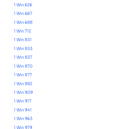
1 Win 626
1 Win 667
1 Win 688
1 Win 712
1 Win 831
1 Win 833
1 Win 837
1 Win 870
1 Win 877
1 Win 882
1 Win 909
1 Win 917
1 Win 941
1 Win 963
1 Win 979