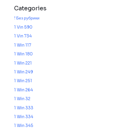
Categories
! Без рубрики
1 Vin 590
1 Vin 734
1 Win 117
1 Win 180
1 Win 221
1 Win 249
1 Win 251
1 Win 264
1 Win 32
1 Win 333
1 Win 334
1 Win 345