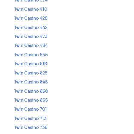
1win Casino 374
1win Casino 410
1win Casino 428
1win Casino 442
1win Casino 473
1win Casino 484
1win Casino 555
1win Casino 618
1win Casino 625
1win Casino 645
1win Casino 660
1win Casino 665
1win Casino 701
1win Casino 713
1win Casino 738