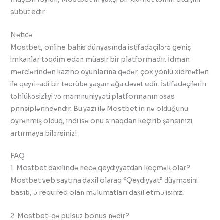
sübut edir.
Nəticə
Mostbet, online bahis dünyasında istifadəçilərə geniş
imkanlar təqdim edən müasir bir platformadır. İdman
mərclərindən kazino oyunlarına qədər, çox yönlü xidmətləri
ilə qeyri-adi bir təcrübə yaşamağa dəvət edir. İstifadəçilərin
təhlükəsizliyi və məmnuniyyəti platformanın əsas
prinsiplərindəndir. Bu yazı ilə Mostbet’in nə olduğunu
öyrənmiş olduq, indi isə onu sınaqdan keçirib şansınızı
artırmaya bilərsiniz!
FAQ
1. Mostbet daxilində necə qeydiyyatdan keçmək olar?
Mostbet veb saytına daxil olaraq “Qeydiyyat” düyməsini
basıb, ə required olan məlumatları daxil etməlisiniz.
2. Mostbet-də pulsuz bonus nədir?