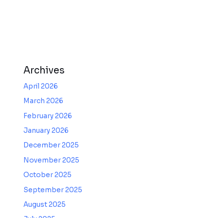
Archives
April 2026
March 2026
February 2026
January 2026
December 2025
November 2025
October 2025
September 2025
August 2025