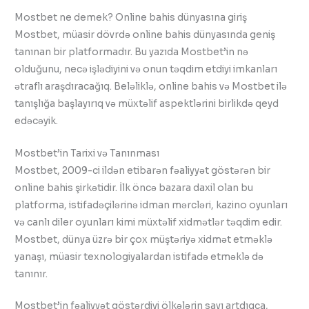
Mostbet ne demek? Online bahis dünyasına giriş
Mostbet, müasir dövrdə online bahis dünyasında geniş
tanınan bir platformadır. Bu yazıda Mostbet’in nə
olduğunu, necə işlədiyini və onun təqdim etdiyi imkanları
ətraflı araşdıracağıq. Beləliklə, online bahis və Mostbet ilə
tanışlığa başlayırıq və müxtəlif aspektlərini birlikdə qeyd
edəcəyik.
Mostbet’in Tarixi və Tanınması
Mostbet, 2009-ci ildən etibarən fəaliyyət göstərən bir
online bahis şirkətidir. İlk öncə bazara daxil olan bu
platforma, istifadəçilərinə idman mərcləri, kazino oyunları
və canlı diler oyunları kimi müxtəlif xidmətlər təqdim edir.
Mostbet, dünya üzrə bir çox müştəriyə xidmət etməklə
yanaşı, müasir texnologiyalardan istifadə etməklə də
tanınır.
Mostbet’in fəaliyyət göstərdiyi ölkələrin sayı artdıqca,