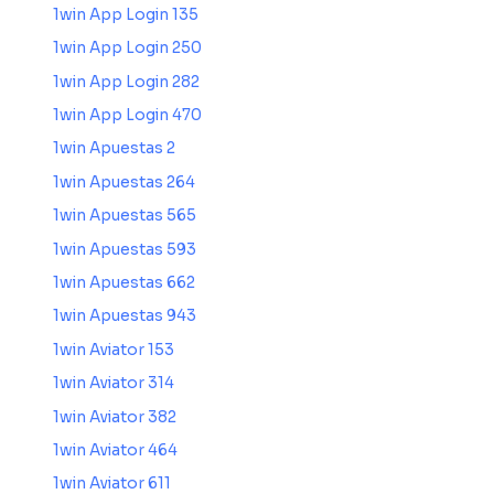
1win App Login 135
1win App Login 250
1win App Login 282
1win App Login 470
1win Apuestas 2
1win Apuestas 264
1win Apuestas 565
1win Apuestas 593
1win Apuestas 662
1win Apuestas 943
1win Aviator 153
1win Aviator 314
1win Aviator 382
1win Aviator 464
1win Aviator 611