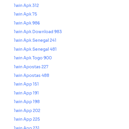
1win Apk 312
1win Apk 75
1win Apk 986
1win Apk Download 983
1win Apk Senegal 241
1win Apk Senegal 481
1win Apk Togo 900
1win Apostas 227
1win Apostas 488
1win App 151
1win App 191
1win App 198
1win App 202
1win App 225
1win App 231