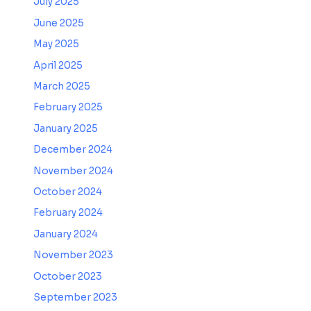
July 2025
June 2025
May 2025
April 2025
March 2025
February 2025
January 2025
December 2024
November 2024
October 2024
February 2024
January 2024
November 2023
October 2023
September 2023