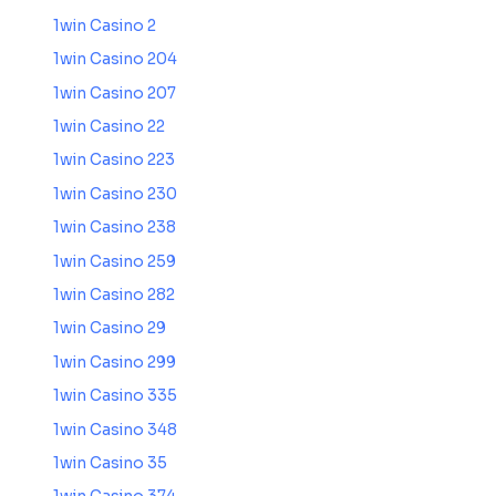
1win Casino 2
1win Casino 204
1win Casino 207
1win Casino 22
1win Casino 223
1win Casino 230
1win Casino 238
1win Casino 259
1win Casino 282
1win Casino 29
1win Casino 299
1win Casino 335
1win Casino 348
1win Casino 35