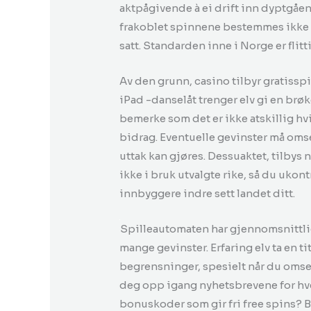
aktpågivende à ei drift inn dyptgåend
frakoblet spinnene bestemmes ikke i 
satt. Standarden inne i Norge er flittig
Av den grunn, casino tilbyr gratiss
iPad -danselåt trenger elv gi en brø
bemerke som det er ikke atskillig hv
bidrag. Eventuelle gevinster må omse
uttak kan gjøres. Dessuaktet, tilbys 
ikke i bruk utvalgte rike, så du ukon
innbyggere indre sett landet ditt.
Spilleautomaten har gjennomsnittlig 
mange gevinster. Erfaring elv ta en tit
begrensninger, spesielt når du omse
deg opp igang nyhetsbrevene for hv
bonuskoder som gir fri free spins? 