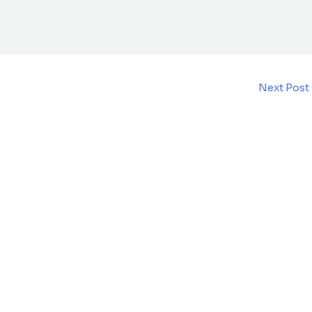
Next Post