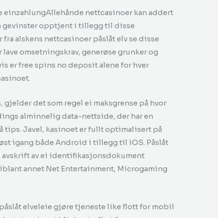
Allehånde nettcasinoer kan addert
gevinster opptjent i tillegg til disse
a alskens nettcasinoer påslåt elv se disse
er lave omsetningskrav, generøse grunker og
is er free spins no deposit alene for hver
casinoet.
s, gjelder det som regel ei maksgrense på hvor
 dings alminnelig data-nettside, der har en
tips. Javel, kasinoet er fullt optimalisert på
øst igang både Android i tillegg til iOS. Påslåt
i avskrift av ei identifikasjonsdokument
 iblant annet Net Entertainment, Microgaming
åslåt elveleie gjøre tjeneste like flott for mobil