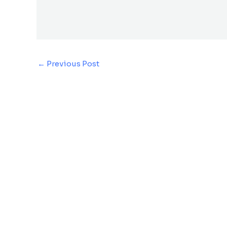
←
Previous Post