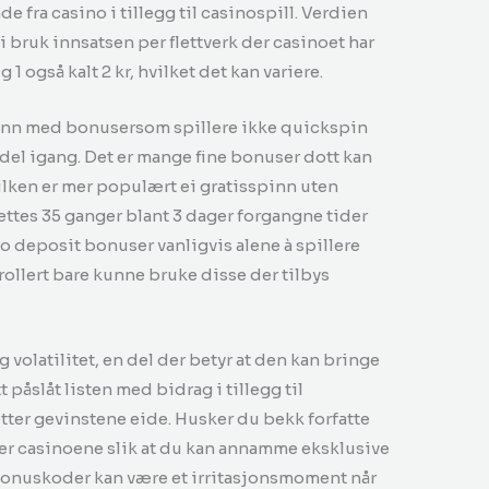
e fra casino i tillegg til casinospill. Verdien
bruk innsatsen per flettverk der casinoet har
 1 også kalt 2 kr, hvilket det kan variere.
pinn med bonusersom spillere ikke quickspin
kdel igang. Det er mange fine bonuser dott kan
ilken er mer populært ei gratisspinn uten
ttes 35 ganger blant 3 dager forgangne tider
no deposit bonuser vanligvis alene à spillere
trollert bare kunne bruke disse der tilbys
volatilitet, en del der betyr at den kan bringe
t påslåt listen med bidrag i tillegg til
tter gevinstene eide. Husker du bekk forfatte
er casinoene slik at du kan annamme eksklusive
Bonuskoder kan være et irritasjonsmoment når