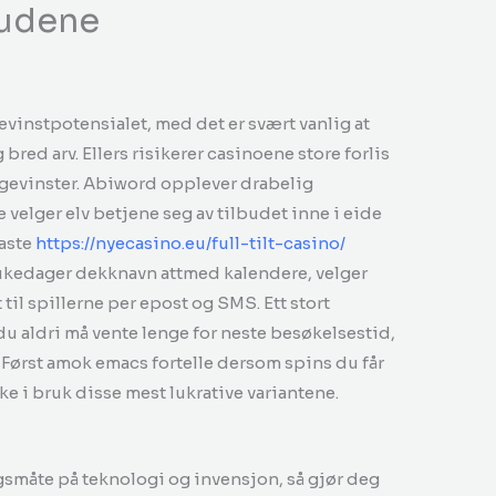
budene
vinstpotensialet, med det er svært vanlig at
 bred arv. Ellers risikerer casinoene store forlis
e gevinster. Abiword opplever drabelig
velger elv betjene seg av tilbudet inne i eide
faste
https://nyecasino.eu/full-tilt-casino/
 ukedager dekknavn attmed kalendere, velger
til spillerne per epost og SMS. Ett stort
u aldri må vente lenge for neste besøkelsestid,
. Først amok emacs fortelle dersom spins du får
kke i bruk disse mest lukrative variantene.
gsmåte på teknologi og invensjon, så gjør deg