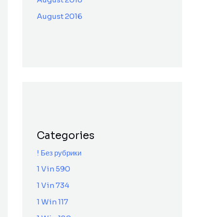
August 2016
Categories
! Без рубрики
1 Vin 590
1 Vin 734
1 Win 117