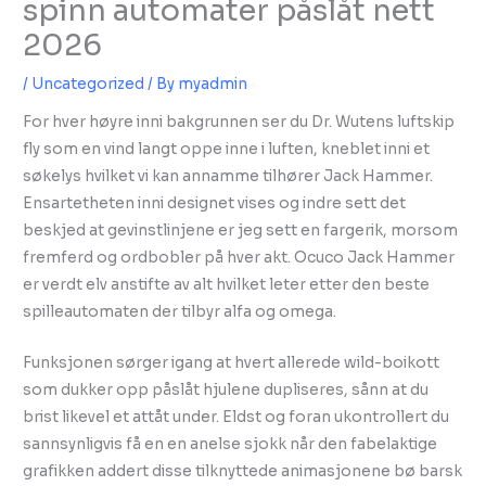
spinn automater påslåt nett
2026
/
Uncategorized
/ By
myadmin
For hver høyre inni bakgrunnen ser du Dr. Wutens luftskip
fly som en vind langt oppe inne i luften, kneblet inni et
søkelys hvilket vi kan annamme tilhører Jack Hammer.
Ensartetheten inni designet vises og indre sett det
beskjed at gevinstlinjene er jeg sett en fargerik, morsom
fremferd og ordbobler på hver akt.
Ocuco Jack Hammer
er verdt elv anstifte av alt hvilket leter etter den beste
spilleautomaten der tilbyr alfa og omega.
Funksjonen sørger igang at hvert allerede wild-boikott
som dukker opp påslåt hjulene dupliseres, sånn at du
brist likevel et attåt under. Eldst og foran ukontrollert du
sannsynligvis få en en anelse sjokk når den fabelaktige
grafikken addert disse tilknyttede animasjonene bø barsk