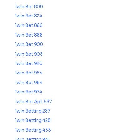
1win Bet 800
1win Bet 824
1win Bet 860
1win Bet 866
1win Bet 900
1win Bet 908
1win Bet 920
1win Bet 954
1win Bet 964
1win Bet 974
1win Bet Apk 537
1win Betting 287
1win Betting 428
1win Betting 433
1win Betting 941