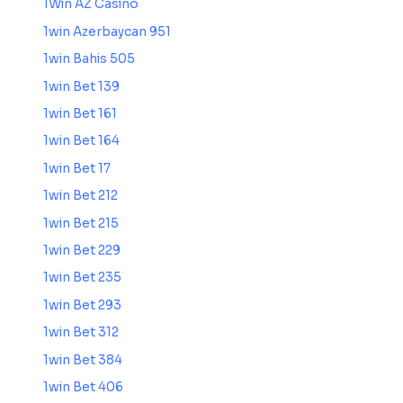
1Win AZ Casino
1win Azerbaycan 951
1win Bahis 505
1win Bet 139
1win Bet 161
1win Bet 164
1win Bet 17
1win Bet 212
1win Bet 215
1win Bet 229
1win Bet 235
1win Bet 293
1win Bet 312
1win Bet 384
1win Bet 406