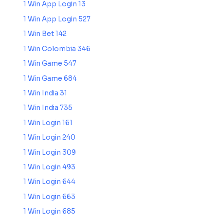
1 Win App Login 13
1 Win App Login 527
1 Win Bet 142
1 Win Colombia 346
1 Win Game 547
1 Win Game 684
1 Win India 31
1 Win India 735
1 Win Login 161
1 Win Login 240
1 Win Login 309
1 Win Login 493
1 Win Login 644
1 Win Login 663
1 Win Login 685