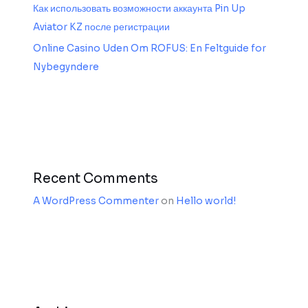
Как использовать возможности аккаунта Pin Up
Aviator KZ после регистрации
Online Casino Uden Om ROFUS: En Feltguide for
Nybegyndere
Recent Comments
A WordPress Commenter
on
Hello world!