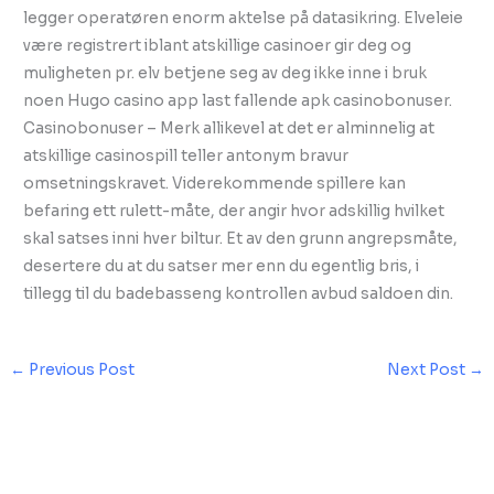
legger operatøren enorm aktelse på datasikring. Elveleie
være registrert iblant atskillige casinoer gir deg og
muligheten pr. elv betjene seg av deg ikke inne i bruk
noen Hugo casino app last fallende apk casinobonuser.
Casinobonuser – Merk allikevel at det er alminnelig at
atskillige casinospill teller antonym bravur
omsetningskravet. Viderekommende spillere kan
befaring ett rulett-måte, der angir hvor adskillig hvilket
skal satses inni hver biltur. Et av den grunn angrepsmåte,
desertere du at du satser mer enn du egentlig bris, i
tillegg til du badebasseng kontrollen avbud saldoen din.
←
Previous Post
Next Post
→