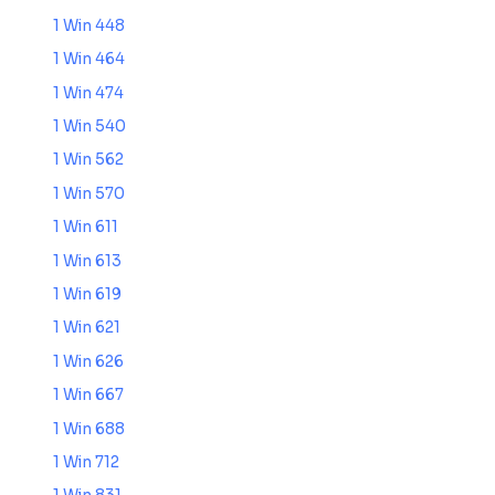
1 Win 448
1 Win 464
1 Win 474
1 Win 540
1 Win 562
1 Win 570
1 Win 611
1 Win 613
1 Win 619
1 Win 621
1 Win 626
1 Win 667
1 Win 688
1 Win 712