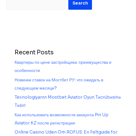
Search
Recent Posts
Квартиры по цене застройщика: преимущества и
особенности
Новинки ставок на Мостбет РУ: что ожидать в
следующем месяце?
Texnologiyanın Mostbet Aviator Oyun Təcrübəsinə
Təsiri
Как использовать возможности аккаунта Pin Up
Aviator KZ после регистрации
Online Casino Uden Om ROFUS: En Feltguide for