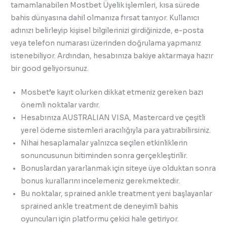
tamamlanabilen Mostbet Üyelik işlemleri, kısa sürede
bahis dünyasına dahil olmanıza fırsat tanıyor. Kullanıcı
adınızı belirleyip kişisel bilgilerinizi girdiğinizde, e-posta
veya telefon numarası üzerinden doğrulama yapmanız
istenebiliyor. Ardından, hesabınıza bakiye aktarmaya hazır
bir good geliyorsunuz.
Mosbet’e kayıt olurken dikkat etmeniz gereken bazı
önemli noktalar vardır.
Hesabınıza AUSTRALIAN VISA, Mastercard ve çeşitli
yerel ödeme sistemleri aracılığıyla para yatırabilirsiniz.
Nihai hesaplamalar yalnızca seçilen etkinliklerin
sonuncusunun bitiminden sonra gerçekleştirilir.
Bonuslardan yararlanmak için siteye üye olduktan sonra
bonus kurallarını incelemeniz gerekmektedir.
Bu noktalar, sprained ankle treatment yeni başlayanlar
sprained ankle treatment de deneyimli bahis
oyuncuları için platformu çekici hale getiriyor.