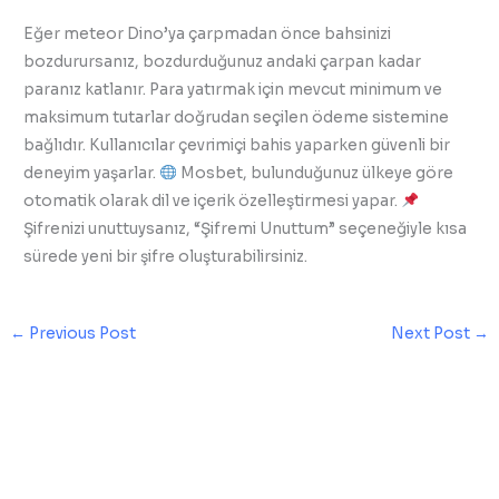
Eğer meteor Dino’ya çarpmadan önce bahsinizi
bozdurursanız, bozdurduğunuz andaki çarpan kadar
paranız katlanır. Para yatırmak için mevcut minimum ve
maksimum tutarlar doğrudan seçilen ödeme sistemine
bağlıdır. Kullanıcılar çevrimiçi bahis yaparken güvenli bir
deneyim yaşarlar.
Mosbet, bulunduğunuz ülkeye göre
otomatik olarak dil ve içerik özelleştirmesi yapar.
Şifrenizi unuttuysanız, “Şifremi Unuttum” seçeneğiyle kısa
sürede yeni bir şifre oluşturabilirsiniz.
←
Previous Post
Next Post
→