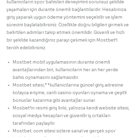
kullanıcıların spor bahisleri deneyimini sorunsuz şekilde
yaşamaları için durante önemli bağlantılardır. Hesabınıza
giriş yaparak uygun ödeme yöntemini seçebilir ve işlem
sürecini başlatabilirsiniz. Özellikle doğru bilgileri girmek ve
belirtilen adımları takip etmek önemlidir. Güvenli ve hızlı
bir şekilde kazandığınız parayı çekmek için Mostbet’i
tercih edebilirsiniz.
Mostbet mobil uygulamasının durante önemli
avantajlarından biri, kullanıcıların her an her yerde
bahis oynamasını sağlamasıdır.
Mostbet sitesi,” “kullanıcılarına güncel giriş adresine
kolayca erişme, canlı casino oyunları oynama ve çeşitli
bonuslar kazanma gibi avantajlar sunar.
Mosbet’in resmi giriş linki, yalnızca kendi website sitesi,
sosyal medya hesapları ve güvenilir iş ortakları
tarafından paylaşılır.
Mostbet. com sitesi sizlere sanal ve gerçek spor