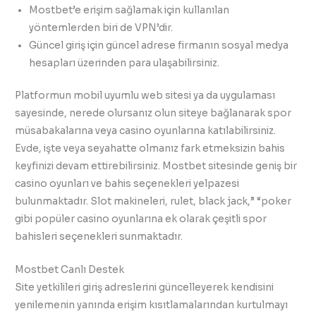
Mostbet’e erişim sağlamak için kullanılan
yöntemlerden biri de VPN’dir.
Güncel giriş için güncel adrese firmanın sosyal medya
hesapları üzerinden para ulaşabilirsiniz.
Platformun mobil uyumlu web sitesi ya da uygulaması
sayesinde, nerede olursanız olun siteye bağlanarak spor
müsabakalarına veya casino oyunlarına katılabilirsiniz.
Evde, işte veya seyahatte olmanız fark etmeksizin bahis
keyfinizi devam ettirebilirsiniz. Mostbet sitesinde geniş bir
casino oyunları ve bahis seçenekleri yelpazesi
bulunmaktadır. Slot makineleri, rulet, black jack,” “poker
gibi popüler casino oyunlarına ek olarak çeşitli spor
bahisleri seçenekleri sunmaktadır.
Mostbet Canlı Destek
Site yetkilileri giriş adreslerini güncelleyerek kendisini
yenilemenin yanında erişim kısıtlamalarından kurtulmayı