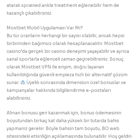
atarak sprained ankle treatment eğlenebilir hem de
kazançlı çıkabilirsiniz.
Mostbet Mobil Uygulaması Var Mı?
Bu tür oranların herhangi bir sayısı olabilir, ancak hepsi
birbirinden bağımsız olarak hesaplanacaktır. Mostbet
casino’da gerçek bir casino deneyimi yaşayabilir ve ayrıca
sanal sporlarla eğlenceli zaman geçirebilirsiniz. Sonuç
olarak Mostbet VPN ile erişim, doğru layanan
kullanıldığında güvenli empieza hızlı bir alternatif çözüm
sunar.
Üyelik sonrasında dimension özel bonuslar ve
kampanyalar hakkında bilgilendirme e-postaları
alabilirsiniz.
Alınan bonusu geri kazanmak için, bonus ödemesinin
boyutundan birkaç kat daha yüksek bir tutarda bahis
yapmanız gerekir. Böyle bahsin tam boyutu, BO web
sitesindeki etkinliğin açıklamasında bulunabilir. Hoş geldin