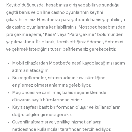
Kayıt olduğunuzda, hesabınıza giriş yapabilir ve sunduğu
çeşitli bahis ve on line casino oyunlarının keyfini
çıkarabilirsiniz. Hesabınıza para yatırarak bahis yapabilir ya
da casino oyunlarına katılabilirsiniz. Mostbet hesabınızdan
pra çekme işlemi, “Kasa” veya “Para Çekme” bölümünden
yapılmaktadır. İlk olarak, tercih ettiğiniz ödeme yöntemini
ve çekmek istediğiniz tutarı belirlemeniz gerekecektir.
Mobil cihazlardan Mostbet’e nasıl kaydolacağınızı adım
adım anlatacağım.
Bu engellemeler, sitenin adının kısa süreliğine
erişilemez olması anlamına gelebiliyor.
Maç öncesi ve canlı maç bahis seçeneklerinde
dünyanın sayılı bürolarından biridir.
Kayıt sayfası basit bir formdan oluşur ve kullanıcıların
doğru bilgiler girmesi gerekir.
Güvenilir altyapısı ve yenilikçi hizmet anlayışı
neticesinde kullanıcılar tarafından tercih ediliyor.