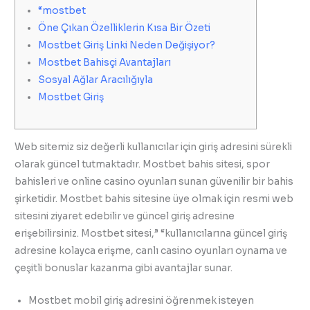
“mostbet
Öne Çıkan Özelliklerin Kısa Bir Özeti
Mostbet Giriş Linki Neden Değişiyor?
Mostbet Bahisçi Avantajları
Sosyal Ağlar Aracılığıyla
Mostbet Giriş
Web sitemiz siz değerli kullanıcılar için giriş adresini sürekli
olarak güncel tutmaktadır. Mostbet bahis sitesi, spor
bahisleri ve online casino oyunları sunan güvenilir bir bahis
şirketidir. Mostbet bahis sitesine üye olmak için resmi web
sitesini ziyaret edebilir ve güncel giriş adresine
erişebilirsiniz. Mostbet sitesi,” “kullanıcılarına güncel giriş
adresine kolayca erişme, canlı casino oyunları oynama ve
çeşitli bonuslar kazanma gibi avantajlar sunar.
Mostbet mobil giriş adresini öğrenmek isteyen