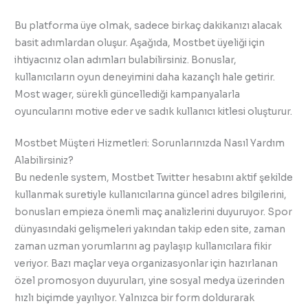
Bu platforma üye olmak, sadece birkaç dakikanızı alacak
basit adımlardan oluşur. Aşağıda, Mostbet üyeliği için
ihtiyacınız olan adımları bulabilirsiniz. Bonuslar,
kullanıcıların oyun deneyimini daha kazançlı hale getirir.
Most wager, sürekli güncellediği kampanyalarla
oyuncularını motive eder ve sadık kullanıcı kitlesi oluşturur.
Mostbet Müşteri Hizmetleri: Sorunlarınızda Nasıl Yardım
Alabilirsiniz?
Bu nedenle system, Mostbet Twitter hesabını aktif şekilde
kullanmak suretiyle kullanıcılarına güncel adres bilgilerini,
bonusları empieza önemli maç analizlerini duyuruyor. Spor
dünyasındaki gelişmeleri yakından takip eden site, zaman
zaman uzman yorumlarını ag paylaşıp kullanıcılara fikir
veriyor. Bazı maçlar veya organizasyonlar için hazırlanan
özel promosyon duyuruları, yine sosyal medya üzerinden
hızlı biçimde yayılıyor. Yalnızca bir form doldurarak