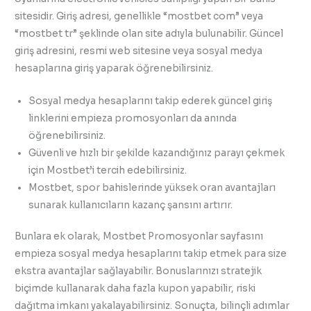
sitesidir. Giriş adresi, genellikle “mostbet com” veya
“mostbet tr” şeklinde olan site adıyla bulunabilir. Güncel
giriş adresini, resmi web sitesine veya sosyal medya
hesaplarına giriş yaparak öğrenebilirsiniz.
Sosyal medya hesaplarını takip ederek güncel giriş
linklerini empieza promosyonları da anında
öğrenebilirsiniz.
Güvenli ve hızlı bir şekilde kazandığınız parayı çekmek
için Mostbet’i tercih edebilirsiniz.
Mostbet, spor bahislerinde yüksek oran avantajları
sunarak kullanıcıların kazanç şansını artırır.
Bunlara ek olarak, Mostbet Promosyonlar sayfasını
empieza sosyal medya hesaplarını takip etmek para size
ekstra avantajlar sağlayabilir. Bonuslarınızı stratejik
biçimde kullanarak daha fazla kupon yapabilir, riski
dağıtma imkanı yakalayabilirsiniz. Sonuçta, bilinçli adımlar