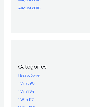
August 2016
Categories
! Без рубрики
1 Vin 590
1 Vin 734
1 Win 117