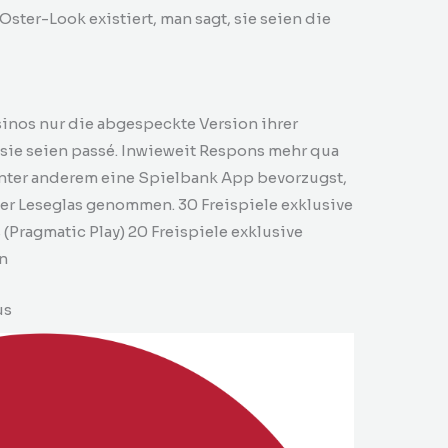
Oster-Look existiert, man sagt, sie seien die
inos nur die abgespeckte Version ihrer
 sie seien passé. Inwieweit Respons mehr qua
nter anderem eine Spielbank App bevorzugst,
er Leseglas genommen. 30 Freispiele exklusive
(Pragmatic Play) 20 Freispiele exklusive
on
us