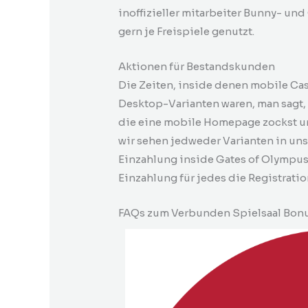
inoffizieller mitarbeiter Bunny- und 
gern je Freispiele genutzt.
Aktionen für Bestandskunden
Die Zeiten, inside denen mobile Cas
Desktop-Varianten waren, man sagt,
die eine mobile Homepage zockst u
wir sehen jedweder Varianten in uns
Einzahlung inside Gates of Olympus 
Einzahlung für jedes die Registrati
FAQs zum Verbunden Spielsaal Bon