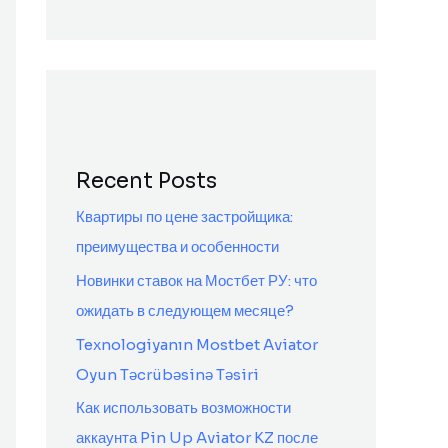
Recent Posts
Квартиры по цене застройщика:
преимущества и особенности
Новинки ставок на Мостбет РУ: что
ожидать в следующем месяце?
Texnologiyanın Mostbet Aviator
Oyun Təcrübəsinə Təsiri
Как использовать возможности
аккаунта Pin Up Aviator KZ после