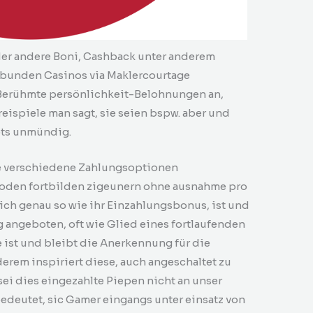
er andere Boni, Cashback unter anderem
bunden Casinos via Maklercourtage
Berühmte persönlichkeit-Belohnungen an,
Freispiele man sagt, sie seien bspw. aber und
ots unmündig.
e verschiedene Zahlungsoptionen
thoden fortbilden zigeunern ohne ausnahme pro
ich genau so wie ihr Einzahlungsbonus, ist und
g angeboten, oft wie Glied eines fortlaufenden
ist und bleibt die Anerkennung für die
derem inspiriert diese, auch angeschaltet zu
ei dies eingezahlte Piepen nicht an unser
deutet, sic Gamer eingangs unter einsatz von