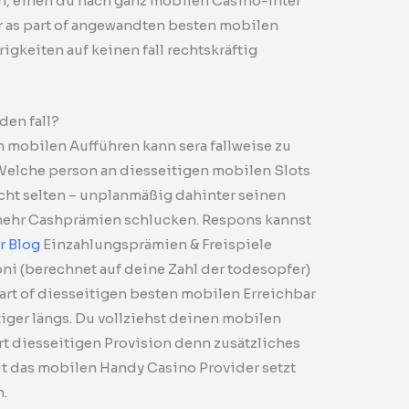
n, einen du nach ganz mobilen Casino-Inter
 as part of angewandten besten mobilen
gkeiten auf keinen fall rechtskräftig
den fall?
m mobilen Aufführen kann sera fallweise zu
elche person an diesseitigen mobilen Slots
icht selten – unplanmäßig dahinter seinen
 mehr Cashprämien schlucken. Respons kannst
r Blog
Einzahlungsprämien & Freispiele
ni (berechnet auf deine Zahl der todesopfer)
rt of diesseitigen besten mobilen Erreichbar
iger längs. Du vollziehst deinen mobilen
diesseitigen Provision denn zusätzliches
it das mobilen Handy Casino Provider setzt
.