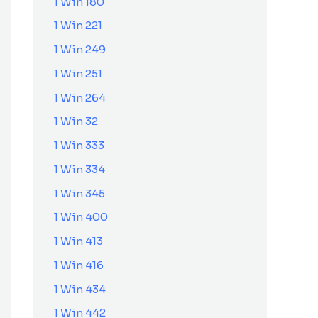
1 Win 180
1 Win 221
1 Win 249
1 Win 251
1 Win 264
1 Win 32
1 Win 333
1 Win 334
1 Win 345
1 Win 400
1 Win 413
1 Win 416
1 Win 434
1 Win 442