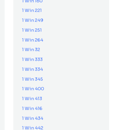
1 Win 180
1 Win 221
1 Win 249
1 Win 251
1 Win 264
1 Win 32
1 Win 333
1 Win 334
1 Win 345
1 Win 400
1 Win 413
1 Win 416
1 Win 434
1 Win 442