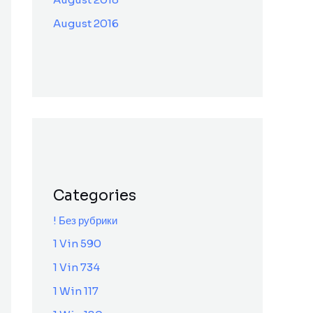
August 2016
Categories
! Без рубрики
1 Vin 590
1 Vin 734
1 Win 117