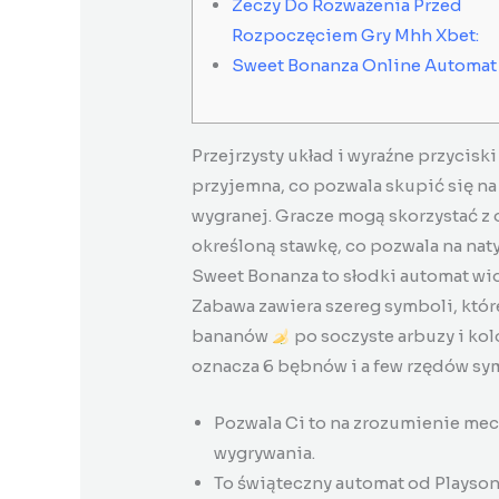
Zeczy Do Rozważenia Przed
Rozpoczęciem Gry Mhh Xbet:
Sweet Bonanza Online Automat
Przejrzysty układ i wyraźne przyciski 
przyjemna, co pozwala skupić się n
wygranej. Gracze mogą skorzystać 
określoną stawkę, co pozwala na na
Sweet Bonanza to słodki automat wi
Zabawa zawiera szereg symboli, któr
bananów
po soczyste arbuzy i kol
oznacza 6 bębnów i a few rzędów sy
Pozwala Ci to na zrozumienie mec
wygrywania.
To świąteczny automat od Playson,