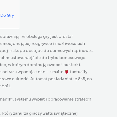
 Do Gry
sprawiają, że obsługa gry jest prosta i
a emocjonującej rozgrywce i możliwościach
z opcji zakupu dostępu do darmowych spinów za
tychmiastowe wejście do trybu bonusowego.
deo, w którym dominują owoce i cukierki.
e od razu wpadają t oko – z malin
i actually
orowe cukierki. Automat posiada siatkę 6×5, co
mboli.
haniki, systemu wypłat i opracowanie strategii
 który zanurza graczy watts świątecznej