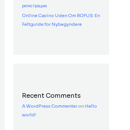
регистрации
Online Casino Uden Om ROFUS: En
Feltguide for Nybegyndere
Recent Comments
A WordPress Commenter
on
Hello
world!