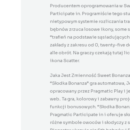
Producentem oprogramowania w Sweet
Participate in. Programiście tego s
nietypowym systemie rozliczania traf
bębnów zrzuca losowe ikony, some s
“trafień na podstawie sąsiadującyc
zakłady z zakresu od 0, twenty-five
alle obrót. Na graczy czekają tutaj 
ikona Scatter.
Jaka Jest Zmienność Sweet Bonanz
“Słodka Bonanza” gra automatowa, Je
opracowany przez Pragmatic Play i j
web.. Ta gra, kolorowy i zabawny proj
funkcji bonusowych. “Słodka Bonanz
Pragmatic Participate in i oferuje sł
różne symbole owoców i słodyczy z s