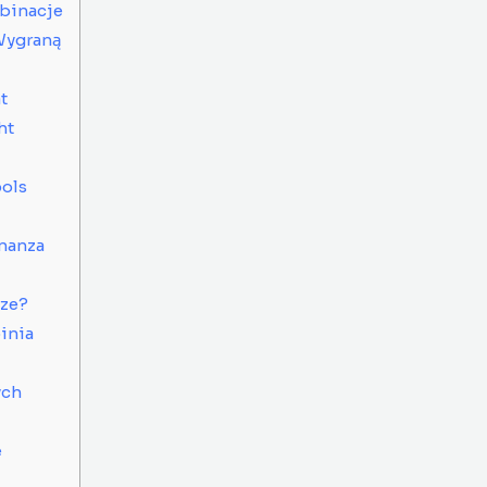
mbinacje
Wygraną
t
ht
bols
onanza
rze?
inia
ych
e