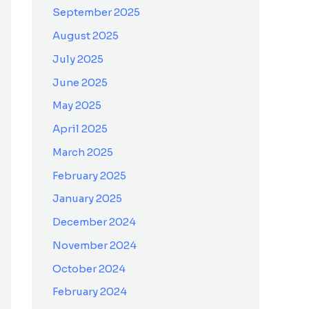
September 2025
August 2025
July 2025
June 2025
May 2025
April 2025
March 2025
February 2025
January 2025
December 2024
November 2024
October 2024
February 2024