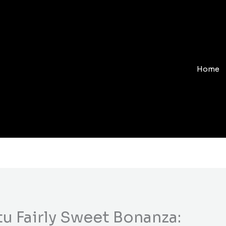
Home
u Fairly Sweet Bonanza: