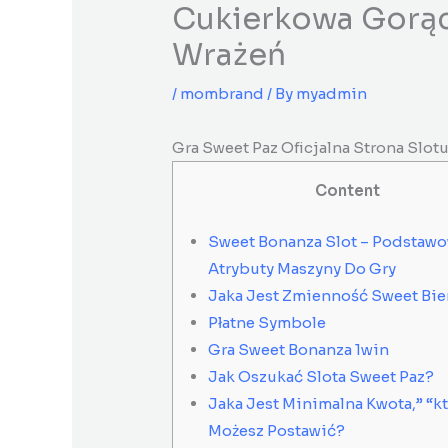
Cukierkowa Gorąc
Wrażeń
/
mombrand
/ By
myadmin
Gra Sweet Paz Oficjalna Strona Slot
Content
Sweet Bonanza Slot – Podstaw
Atrybuty Maszyny Do Gry
Jaka Jest Zmienność Sweet Bie
Płatne Symbole
Gra Sweet Bonanza 1win
Jak Oszukać Slota Sweet Paz?
Jaka Jest Minimalna Kwota,” “k
Możesz Postawić?