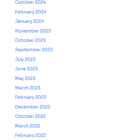
October 2024
February 2024
January 2024
November 2023
October 2023
September 2023
July 2023
June 2023
May 2023
March 2023
February 2023
December 2022
October 2022
March 2022
February 2022