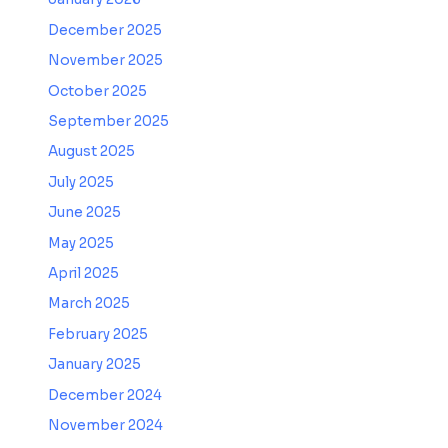
December 2025
November 2025
October 2025
September 2025
August 2025
July 2025
June 2025
May 2025
April 2025
March 2025
February 2025
January 2025
December 2024
November 2024