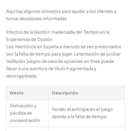
Aquí hay algunos consejos para ayudar a los clientes a
tomar decisiones informadas.
Efectos de la Gestión Inadecuada del Tiempo en la
Experiencia de Opción
Los miembros en España a menudo se ven presionados
por la falta de tiempo para jugar. La tentación de probar
múltiples juegos de casa de apuestas en línea puede
llevar a una aventura de título fragmentada y
desorganizada.
Efecto
Descripción
Distracción y
Perder el enfoque en el juego
pérdida de
debido a la falta de tiempo
concentración