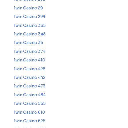
1win Casino 29
1win Casino 299
1win Casino 335
1win Casino 348
1win Casino 35
1win Casino 374
1win Casino 410
1win Casino 428
1win Casino 442
1win Casino 473
1win Casino 484
1win Casino 555
1win Casino 618
1win Casino 625