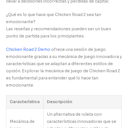
llevar a decisiones incorrectas y pérdidas de capital.
¿Qué es lo que hace que Chicken Road 2 sea tan
emocionante?
Las reseñas y recomendaciones pueden ser un buen
punto de partida para los principiantes.
Chicken Road 2 Demo
ofrece una sesión de juego
emocionante gracias a su mecánica de juego innovadora y
características que se adaptan a diferentes estilos de
opción. Explorar la mecánica de juego de Chicken Road 2
es fundamental para entender qué lo hace tan
emocionante.
Característica
Descripción
Un alternativa de ruleta con
Mecánica de
características innovadoras que se