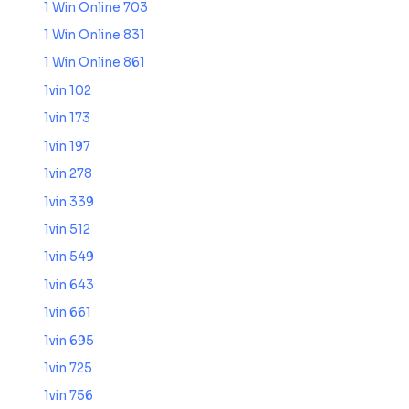
1 Win Online 703
1 Win Online 831
1 Win Online 861
1vin 102
1vin 173
1vin 197
1vin 278
1vin 339
1vin 512
1vin 549
1vin 643
1vin 661
1vin 695
1vin 725
1vin 756