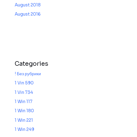
August 2018
August 2016
Categories
! Без рубрики
1 Vin 590
1 Vin 734
1 Win 117
1 Win 180
1 Win 221
1 Win 249