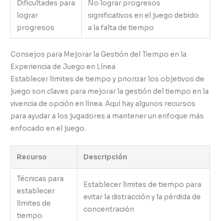
Dificultades para
No lograr progresos
lograr
significativos en el juego debido
progresos
a la falta de tiempo
Consejos para Mejorar la Gestión del Tiempo en la
Experiencia de Juego en Línea
Establecer límites de tiempo y priorizar los objetivos de
juego son claves para mejorar la gestión del tiempo en la
vivencia de opción en línea. Aquí hay algunos recursos
para ayudar a los jugadores a mantener un enfoque más
enfocado en el juego.
Recurso
Descripción
Técnicas para
Establecer límites de tiempo para
establecer
evitar la distracción y la pérdida de
límites de
concentración
tiempo