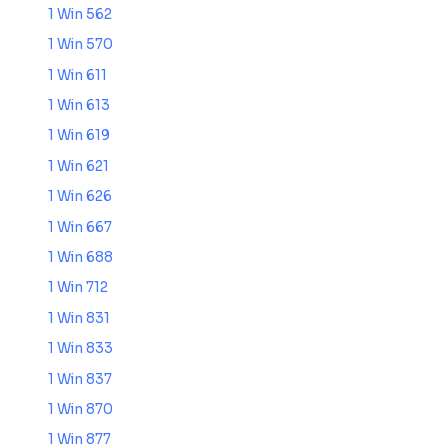
1 Win 562
1 Win 570
1 Win 611
1 Win 613
1 Win 619
1 Win 621
1 Win 626
1 Win 667
1 Win 688
1 Win 712
1 Win 831
1 Win 833
1 Win 837
1 Win 870
1 Win 877