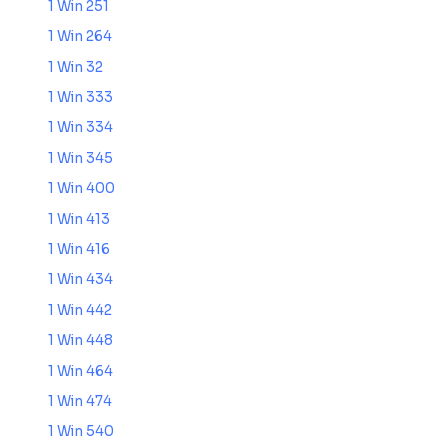
1 Win 251
1 Win 264
1 Win 32
1 Win 333
1 Win 334
1 Win 345
1 Win 400
1 Win 413
1 Win 416
1 Win 434
1 Win 442
1 Win 448
1 Win 464
1 Win 474
1 Win 540