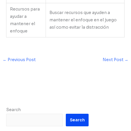
Recursos para
Buscar recursos que ayuden a
ayudar a
mantener el enfoque en el juego
mantener el
así como evitar la distracción
enfoque
←
Previous Post
Next Post
→
Search
Search