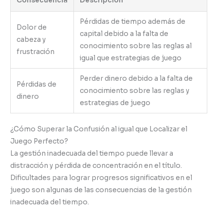
Consecuencia
Descripción
Pérdidas de tiempo además de
Dolor de
capital debido a la falta de
cabeza y
conocimiento sobre las reglas al
frustración
igual que estrategias de juego
Perder dinero debido a la falta de
Pérdidas de
conocimiento sobre las reglas y
dinero
estrategias de juego
¿Cómo Superar la Confusión al igual que Localizar el
Juego Perfecto?
La gestión inadecuada del tiempo puede llevar a
distracción y pérdida de concentración en el título.
Dificultades para lograr progresos significativos en el
juego son algunas de las consecuencias de la gestión
inadecuada del tiempo.