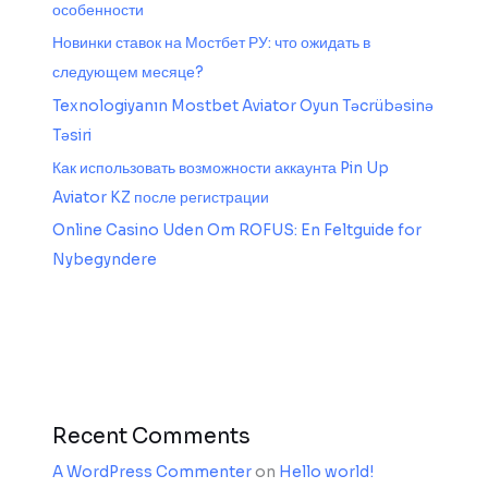
особенности
Новинки ставок на Мостбет РУ: что ожидать в
следующем месяце?
Texnologiyanın Mostbet Aviator Oyun Təcrübəsinə
Təsiri
Как использовать возможности аккаунта Pin Up
Aviator KZ после регистрации
Online Casino Uden Om ROFUS: En Feltguide for
Nybegyndere
Recent Comments
A WordPress Commenter
on
Hello world!