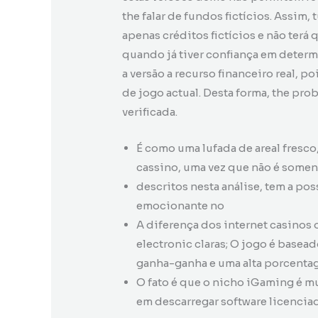
the falar de fundos fictícios. Assim,
apenas créditos fictícios e não terá
quando já tiver confiança em determ
a versão a recurso financeiro real, p
de jogo actual. Desta forma, the pro
verificada.
É como uma lufada de areal fresc
cassino, uma vez que não é soment
descritos nesta análise, tem a po
emocionante no
A diferença dos internet casinos 
electronic claras; O jogo é base
ganha-ganha e uma alta porcent
O fato é que o nicho iGaming é mu
em descarregar software licencia