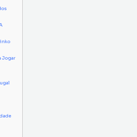
dos
A
linko
a Jogar
tugal
idade