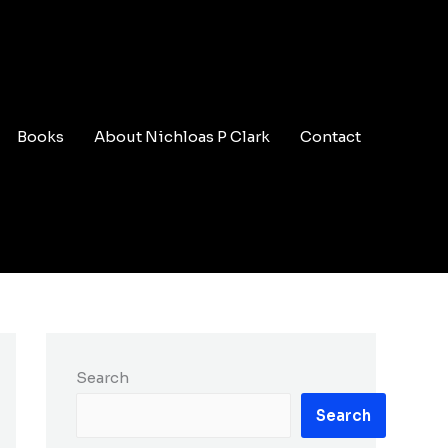
Books
About Nichloas P Clark
Contact
Search
Search