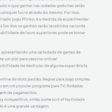
 tudo o que ganhar nas rodadas gratuitas serão
 quaisquer lucro através do mesmo. Por isso,
inado jogo Plinko, é a medida de experimentar
ois los dos os ganhos serão recebidos na conta
babilidade de lucro superiores pode se tornar
o, apresentando uma variedade de games de
e um slot para cassino online!
ssibilidade de desfrutar de alguma experiência
online de slots padrão; Regras para jogo simples
ado em um popular programa para TV; Rodadas
agem de pagamentos.
y competitivo, então some sort of facilidade
do é uma grande vantagem.