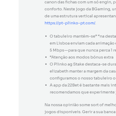
canon das fichas com um só engin, 
conforto. Neste jogo da BGaming, u
de uma estrutura vertical apresenta
https://pt-plinko-pt.com/
.
O tabuleiro mantém-se” “na dest
em Lisboa enviam cada animação
5 Mbps—para que nunca perca 1 re
“Atenção aos modos bónus extra
O Plinko ag Stake destaca-se dur
elizabeth manter a margem da ca
configuramos o nosso tabuleiro ou
A app da 22Bet é bastante mais int
recomendamos que experimente jog
Na nossa opinião some sort of melhor
jogos disponíveis. Gerir a sua banca