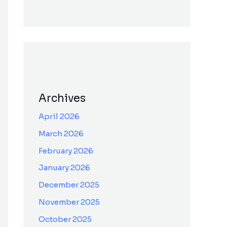
Archives
April 2026
March 2026
February 2026
January 2026
December 2025
November 2025
October 2025