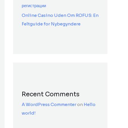
регистрации
Online Casino Uden Om ROFUS: En
Feltguide for Nybegyndere
Recent Comments
A WordPress Commenter
on
Hello
world!