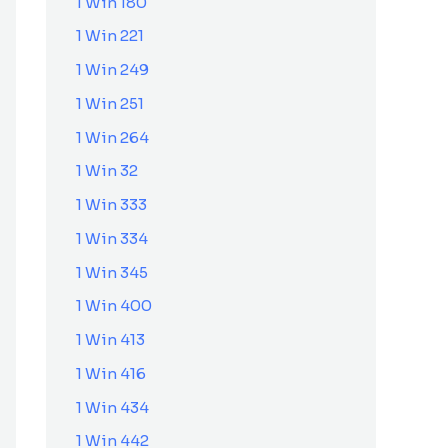
1 Win 180
1 Win 221
1 Win 249
1 Win 251
1 Win 264
1 Win 32
1 Win 333
1 Win 334
1 Win 345
1 Win 400
1 Win 413
1 Win 416
1 Win 434
1 Win 442