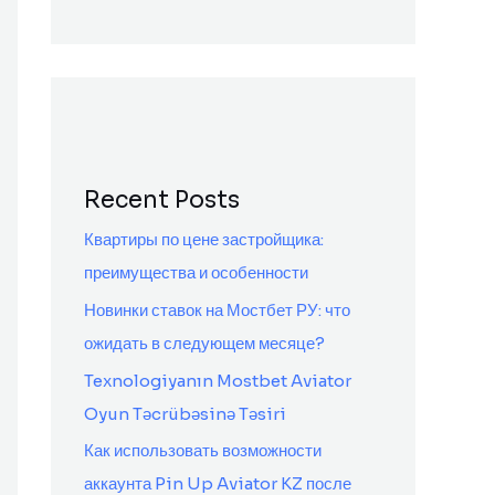
Recent Posts
Квартиры по цене застройщика:
преимущества и особенности
Новинки ставок на Мостбет РУ: что
ожидать в следующем месяце?
Texnologiyanın Mostbet Aviator
Oyun Təcrübəsinə Təsiri
Как использовать возможности
аккаунта Pin Up Aviator KZ после