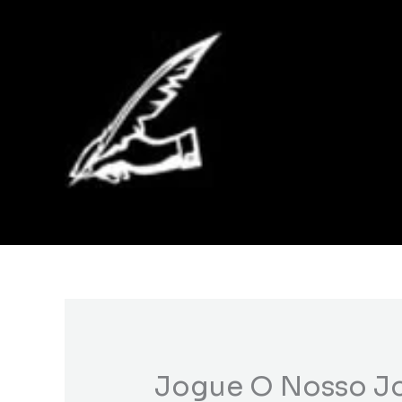
Skip
to
content
Jogue O Nosso Jo