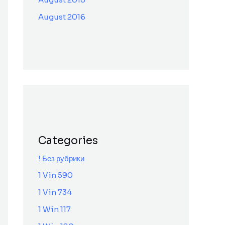
August 2016
Categories
! Без рубрики
1 Vin 590
1 Vin 734
1 Win 117