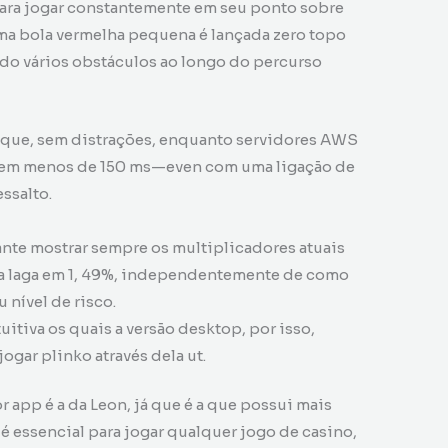
para jogar constantemente em seu ponto sobre
ma bola vermelha pequena é lançada zero topo
ndo vários obstáculos ao longo do percurso
aque, sem distrações, enquanto servidores AWS
 em menos de 150 ms—even com uma ligação de
ssalto.
ante mostrar sempre os multiplicadores atuais
sa laga em 1, 49%, independentemente de como
 nível de risco.
uitiva os quais a versão desktop, por isso,
ar plinko através dela ut.
 app é a da Leon, já que é a que possui mais
 é essencial para jogar qualquer jogo de casino,