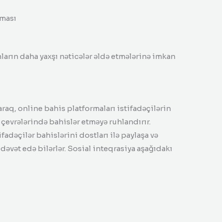
lması
onların daha yaxşı nəticələr əldə etmələrinə imkan
aq, online bahis platformaları istifadəçilərin
 çevrələrində bahislər etməyə ruhlandırır.
fadəçilər bahislərini dostları ilə paylaşa və
dəvət edə bilərlər. Sosial inteqrasiya aşağıdakı