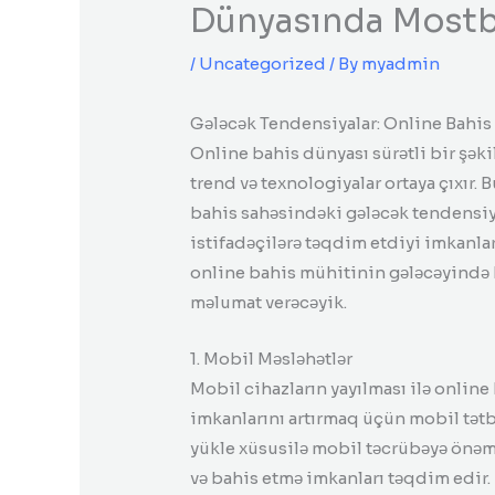
Dünyasında Mostb
/
Uncategorized
/ By
myadmin
Gələcək Tendensiyalar: Online Bahi
Online bahis dünyası sürətli bir şəkil
trend və texnologiyalar ortaya çıxır.
bahis sahəsindəki gələcək tendensiya
istifadəçilərə təqdim etdiyi imkanlar 
online bahis mühitinin gələcəyində b
məlumat verəcəyik.
1. Mobil Məsləhətlər
Mobil cihazların yayılması ilə online
imkanlarını artırmaq üçün mobil tətbi
yükle xüsusilə mobil təcrübəyə önəm v
və bahis etmə imkanları təqdim edir. 