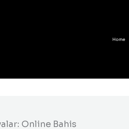
Home
alar: Online Bahis