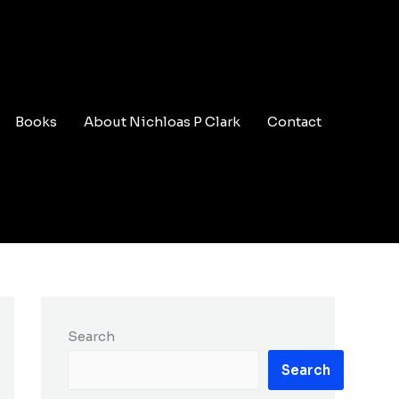
Books
About Nichloas P Clark
Contact
Search
Search