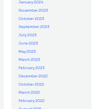
January 2024
November 2023
October 2023
September 2023
July 2023
June 2023
May 2023
March 2023
February 2023
December 2022
October 2022
March 2022
February 2022
August 2018