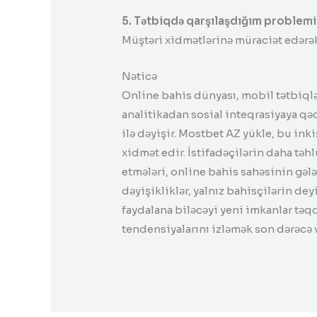
5. Tətbiqdə qarşılaşdığım problemi
Müştəri xidmətlərinə müraciət edərək
Nəticə
Online bahis dünyası, mobil tətbiql
analitikadan sosial inteqrasiyaya qəd
ilə dəyişir. Mostbet AZ yükle, bu inki
xidmət edir. İstifadəçilərin daha təhl
etmələri, online bahis sahəsinin gəl
dəyişikliklər, yalnız bahisçilərin dey
faydalana biləcəyi yeni imkanlar təq
tendensiyalarını izləmək son dərəcə 