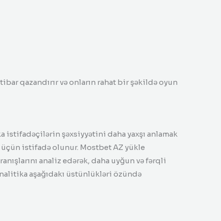
tibar qazandırır və onların rahat bir şəkildə oyun
a istifadəçilərin şəxsiyyətini daha yaxşı anlamak
k üçün istifadə olunur. Mostbet AZ yükle
anışlarını analiz edərək, daha uyğun və fərqli
l analitika aşağıdakı üstünlükləri özündə