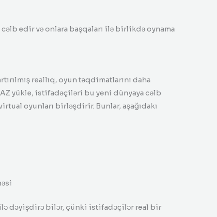
 cəlb edir və onlara başqaları ilə birlikdə oynama
rtırılmış reallıq, oyun təqdimatlarını daha
AZ yükle, istifadəçiləri bu yeni dünyaya cəlb
irtual oyunları birləşdirir. Bunlar, aşağıdakı
məsi
 dəyişdirə bilər, çünki istifadəçilər real bir