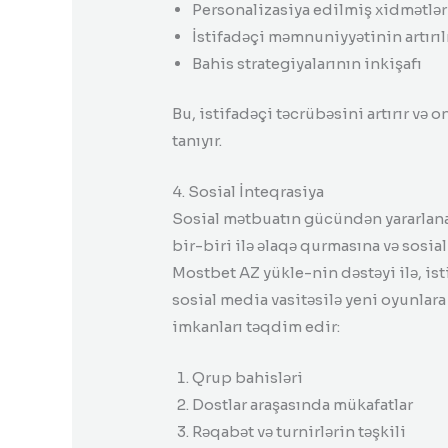
Personalizasiya edilmiş xidmətlər
İstifadəçi məmnuniyyətinin artırı
Bahis strategiyalarının inkişafı
Bu, istifadəçi təcrübəsini artırır və 
tanıyır.
4. Sosial İnteqrasiya
Sosial mətbuatın gücündən yararlanar
bir-biri ilə əlaqə qurmasına və sosial
Mostbet AZ yükle-nin dəstəyi ilə, isti
sosial media vasitəsilə yeni oyunlara 
imkanları təqdim edir:
Qrup bahisləri
Dostlar araşasında mükafatlar
Rəqabət və turnirlərin təşkili