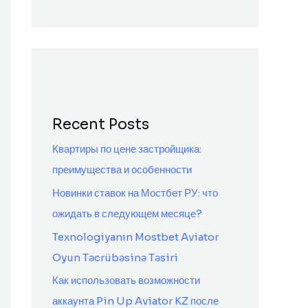
Recent Posts
Квартиры по цене застройщика:
преимущества и особенности
Новинки ставок на Мостбет РУ: что
ожидать в следующем месяце?
Texnologiyanın Mostbet Aviator
Oyun Təcrübəsinə Təsiri
Как использовать возможности
аккаунта Pin Up Aviator KZ после