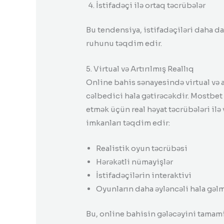
İstifadəçi ilə ortaq təcrübələr
Bu tendensiya, istifadəçiləri daha da
ruhunu təqdim edir.
5. Virtual və Artırılmış Reallıq
Online bahis sənayesində virtual və a
cəlbedici hala gətirəcəkdir. Mostbet 
etmək üçün real həyat təcrübələri ilə v
imkanları təqdim edir:
Realistik oyun təcrübəsi
Hərəkətli nümayişlər
İstifadəçilərin interaktivi
Oyunların daha əyləncəli hala gəl
Bu, online bahisin gələcəyini tamamilə