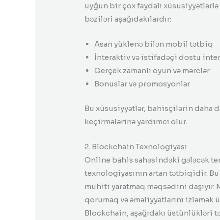
uyğun bir çox faydalı xüsusiyyətlərlə
bəziləri aşağıdakılardır:
Asan yüklenə bilən mobil tətbiq
İnteraktiv və istifadəçi dostu inte
Gerçek zamanlı oyun və mərclər
Bonuslar və promosyonlar
Bu xüsusiyyətlər, bahisçilərin daha d
keçirmələrinə yardımcı olur.
2. Blockchain Texnologiyası
Online bahis sahəsindəki gələcək te
texnologiyasının artan tətbiqidir. Bu
mühiti yaratmaq məqsədini daşıyır. 
qorumaq və əməliyyatlarını izləmək 
Blockchain, aşağıdakı üstünlükləri t