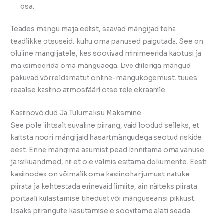
osa.
Teades mängu maja eelist, saavad mängijad teha
teadlikke otsuseid, kuhu oma panused paigutada. See on
oluline mängijatele, kes soovivad minimeerida kaotusi ja
maksimeerida oma mänguaega. Live diileriga mängud
pakuvad võrreldamatut online-mängukogemust, tuues
reaalse kasiino atmosfääri otse teie ekraanile.
Kasiinovõidud Ja Tulumaksu Maksmine
See pole lihtsalt suvaline piirang, vaid loodud selleks, et
kaitsta noori mängijaid hasartmängudega seotud riskide
eest. Enne mängima asumist pead kinnitama oma vanuse
ja isikuandmed, nii et ole valmis esitama dokumente. Eesti
kasiinodes on võimalik oma kasiinoharjumust natuke
piirata ja kehtestada erinevaid limiite, ain näiteks piirata
portaali külastamise tihedust või mänguseansi pikkust.
Lisaks piirangute kasutamisele soovitame alati seada