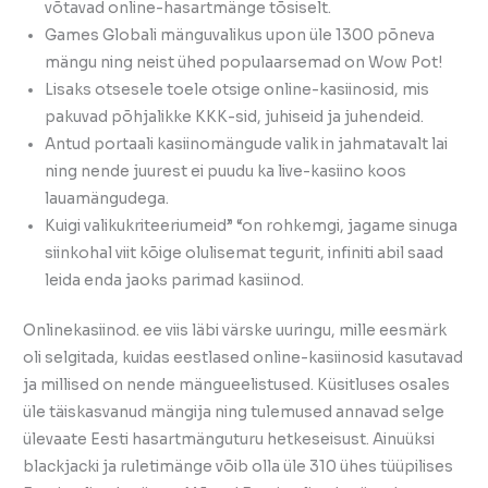
võtavad online-hasartmänge tõsiselt.
Games Globali mänguvalikus upon üle 1300 põneva
mängu ning neist ühed populaarsemad on Wow Pot!
Lisaks otsesele toele otsige online-kasiinosid, mis
pakuvad põhjalikke KKK-sid, juhiseid ja juhendeid.
Antud portaali kasiinomängude valik in jahmatavalt lai
ning nende juurest ei puudu ka live-kasiino koos
lauamängudega.
Kuigi valikukriteeriumeid” “on rohkemgi, jagame sinuga
siinkohal viit kõige olulisemat tegurit, infiniti abil saad
leida enda jaoks parimad kasiinod.
Onlinekasiinod. ee viis läbi värske uuringu, mille eesmärk
oli selgitada, kuidas eestlased online-kasiinosid kasutavad
ja millised on nende mängueelistused. Küsitluses osales
üle täiskasvanud mängija ning tulemused annavad selge
ülevaate Eesti hasartmänguturu hetkeseisust. Ainuüksi
blackjacki ja ruletimänge võib olla üle 310 ühes tüüpilises