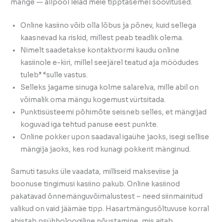
mänge — allpool leiad meie tipptasemel soovitused.
Online kasiino võib olla lõbus ja põnev, kuid sellega
kaasnevad ka riskid, millest peab teadlik olema.
Nimelt saadetakse kontaktvormi kaudu online
kasiinole e-kiri, millel seejärel teatud aja möödudes
tuleb” “sulle vastus.
Selleks jagame sinuga kolme salarelva, mille abil on
võimalik oma mängu kogemust vürtsitada.
Punktisüsteemi põhimõte seisneb selles, et mängijad
koguvad iga tehtud panuse eest punkte.
Online pokker upon saadaval igaühe jaoks, isegi sellise
mängija jaoks, kes rod kunagi pokkerit mänginud.
Samuti tasuks üle vaadata, milliseid makseviise ja
boonuse tingimusi kasiino pakub. Online kasiinod
pakatavad õnnemänguvõimalustest – need siinmainitud
valikud on vaid jäämäe tipp. Hasartmängusõltuvuse korral
abistab psühholoogiline nõustamine, mis aitab