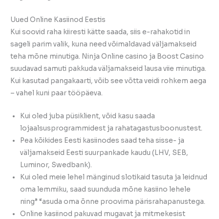
Uued Online Kasiinod Eestis
Kui soovid raha kiiresti kätte saada, siis e-rahakotid in
sageli parim valik, kuna need võimaldavad väljamakseid
teha mõne minutiga. Ninja Online casino ja Boost Casino
suudavad samuti pakkuda väljamakseid lausa viie minutiga.
Kui kasutad pangakaarti, võib see võtta veidi rohkem aega
– vahel kuni paar tööpäeva.
Kui oled juba püsiklient, võid kasu saada
lojaalsusprogrammidest ja rahatagastusboonustest.
Pea kõikides Eesti kasiinodes saad teha sisse- ja
väljamakseid Eesti suurpankade kaudu (LHV, SEB,
Luminor, Swedbank).
Kui oled meie lehel mänginud slotikaid tasuta ja leidnud
oma lemmiku, saad suunduda mõne kasiino lehele
ning” “asuda oma õnne proovima pärisrahapanustega.
Online kasiinod pakuvad mugavat ja mitmekesist