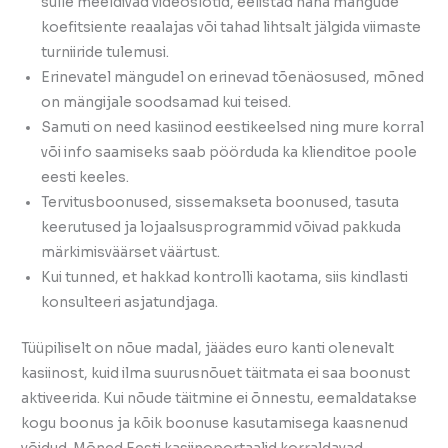
sulle meeldivad videoslotid, eelistad näha mängude
koefitsiente reaalajas või tahad lihtsalt jälgida viimaste
turniiride tulemusi.
Erinevatel mängudel on erinevad tõenäosused, mõned
on mängijale soodsamad kui teised.
Samuti on need kasiinod eestikeelsed ning mure korral
või info saamiseks saab pöörduda ka klienditoe poole
eesti keeles.
Tervitusboonused, sissemakseta boonused, tasuta
keerutused ja lojaalsusprogrammid võivad pakkuda
märkimisväärset väärtust.
Kui tunned, et hakkad kontrolli kaotama, siis kindlasti
konsulteeri asjatundjaga.
Tüüpiliselt on nõue madal, jäädes euro kanti olenevalt
kasiinost, kuid ilma suurusnõuet täitmata ei saa boonust
aktiveerida. Kui nõude täitmine ei õnnestu, eemaldatakse
kogu boonus ja kõik boonuse kasutamisega kaasnenud