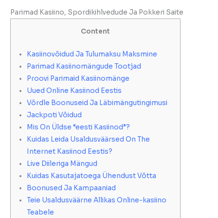
Parimad Kasiino, Spordikihlvedude Ja Pokkeri Saite
Content
Kasiinovõidud Ja Tulumaksu Maksmine
Parimad Kasiinomängude Tootjad
Proovi Parimaid Kasiinomänge
Uued Online Kasiinod Eestis
Võrdle Boonuseid Ja Läbimängutingimusi
Jackpoti Võidud
Mis On Üldse “eesti Kasiinod”?
Kuidas Leida Usaldusväärsed On The
Internet Kasiinod Eestis?
Live Diileriga Mängud
Kuidas Kasutajatoega Ühendust Võtta
Boonused Ja Kampaaniad
Teie Usaldusväärne Allikas Online-kasiino
Teabele