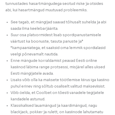
tunnustades hasartmängudega seotud riske ja otsides
abi, kui hasartmängud muutuvad probleemiks.
See tagab, et mängijad saavad tõhusalt suhelda ja abi
saada ilma keelebarjäärita.
Suur osa platvormidest lisab spordipanustamisele
väärtust ka boonuste, tasuta panuste ja”
“kampaaniatega, et saaksid oma lemmik spordialasid
veelgi põnevamalt nautida.
Enne mängude korraldamist peavad Eesti online
kasiinod läbima range protsessi, misjärel alles uksed
Eesti mängijatele avada.
Lisaks võib olla ka maksete töötlemise kiirus iga kasiino
puhul erinev ning sõltub osaliselt valitud makseviisist.
Võib öelda, et Coolbet on tõesti vanadele tegijatele
kandadele astunud.
Klassikalised lauamängud ja kaardimängud, nagu
blackjack, pokker ja rulett, on kasiinode lahutamatu