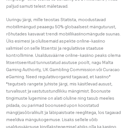
paljud samuti telest mäletavad.
Uuringu järgi, mille teostas Statista, moodustavad
mobiilimängud peaaegu 50% globaalsest mänguturust,
rõhutades kasvavat trendi mobiilikasiinomängude suunas.
Üks esimesi ja olulisemaid aspekte online-kasiino
valimisel on selle litsentsi ja regulatiivse staatuse
kontrollimine. Usaldusväärne online-kasiino peaks olema
litsentseeritud tunnustatud asutuse poolt, nagu Malta
Gaming Authority, UK Gambling Commission või Curacao
eGaming. Need regulatiivorganid tagavad, et kasiino”
“tegutseb rangete juhiste järgi, mis käsitlevad ausust,
turvalisust ja vastutustundlikku mängimist. Boonuste
tingimuste lugemine on alati oluline ning tasub meeles
pidada, ou parimad boonused upon koostatud
mängijasõbralikult ja läbipaistvate reeglitega, los tagavad
meeldiva mängukogemuse. Lisaks sellele võib
usaldusväärsuse kindlakstegemisel abiks olla ka kasiino