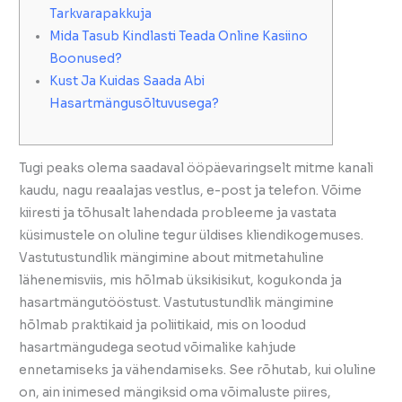
Tarkvarapakkuja
Mida Tasub Kindlasti Teada Online Kasiino
Boonused?
Kust Ja Kuidas Saada Abi
Hasartmängusõltuvusega?
Tugi peaks olema saadaval ööpäevaringselt mitme kanali
kaudu, nagu reaalajas vestlus, e-post ja telefon. Võime
kiiresti ja tõhusalt lahendada probleeme ja vastata
küsimustele on oluline tegur üldises kliendikogemuses.
Vastutustundlik mängimine about mitmetahuline
lähenemisviis, mis hõlmab üksikisikut, kogukonda ja
hasartmängutööstust. Vastutustundlik mängimine
hõlmab praktikaid ja poliitikaid, mis on loodud
hasartmängudega seotud võimalike kahjude
ennetamiseks ja vähendamiseks. See rõhutab, kui oluline
on, ain inimesed mängiksid oma võimaluste piires,