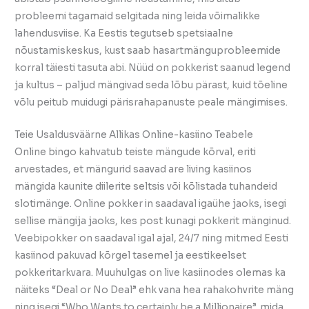
probleemi tagamaid selgitada ning leida võimalikke
lahendusviise. Ka Eestis tegutseb spetsiaalne
nõustamiskeskus, kust saab hasartmänguprobleemide
korral täiesti tasuta abi. Nüüd on pokkerist saanud legend
ja kultus – paljud mängivad seda lõbu pärast, kuid tõeline
võlu peitub muidugi pärisrahapanuste peale mängimises.
Teie Usaldusväärne Allikas Online-kasiino Teabele
Online bingo kahvatub teiste mängude kõrval, eriti
arvestades, et mängurid saavad are living kasiinos
mängida kaunite diilerite seltsis või kõlistada tuhandeid
slotimänge. Online pokker in saadaval igaühe jaoks, isegi
sellise mängija jaoks, kes post kunagi pokkerit mänginud.
Veebipokker on saadaval igal ajal, 24/7 ning mitmed Eesti
kasiinod pakuvad kõrgel tasemel ja eestikeelset
pokkeritarkvara. Muuhulgas on live kasiinodes olemas ka
näiteks “Deal or No Deal” ehk vana hea rahakohvrite mäng
ning isegi “Who Wants to certainly be a Millionaire”, mida