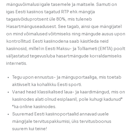
mänguvõimalusi igale tasemele ja maitsele. Samuti on
igas Eesti kasiinos tagatud RTP ehk mängija
tagasivõiduprotsent üle 80%, mis tuleneb
Hasartmänguseadusest. See tagab, ainsi que mängijatel
on mind võimalused võitmiseks ning mängude ausus upon
kontrollitud. Eesti kasiinodena saab käsitleda neid
kasiinosid, millel in Eesti Maksu- ja Tolliameti (EMTA) poolt
väljastatud tegevusluba hasartmängude korraldamiseks
internetis.
Tegu upon ennustus- ja mänguportaaliga, mis toetab
aktiivselt ka kohalikku Eesti sporti.
Vanad head klassikalised laua- ja kaardimängud, mis on
kasiinodes alati olnud esiplaanil, pole kuhugi kadunud”
“ka online kasiinodes.
Suuremad Eesti kasiinoportaalid annavad uuele
mängijale tervituspakkumisi, üks tervitusboonus
suurem kui teine!