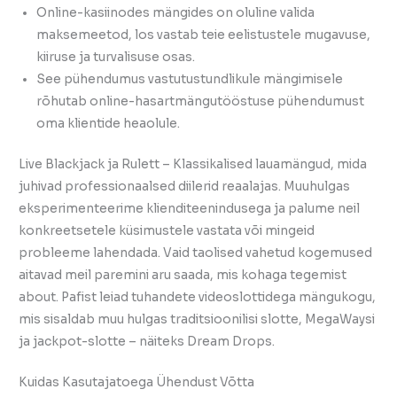
Online-kasiinodes mängides on oluline valida
maksemeetod, los vastab teie eelistustele mugavuse,
kiiruse ja turvalisuse osas.
See pühendumus vastutustundlikule mängimisele
rõhutab online-hasartmängutööstuse pühendumust
oma klientide heaolule.
Live Blackjack ja Rulett – Klassikalised lauamängud, mida
juhivad professionaalsed diilerid reaalajas. Muuhulgas
eksperimenteerime klienditeenindusega ja palume neil
konkreetsetele küsimustele vastata või mingeid
probleeme lahendada. Vaid taolised vahetud kogemused
aitavad meil paremini aru saada, mis kohaga tegemist
about. Pafist leiad tuhandete videoslottidega mängukogu,
mis sisaldab muu hulgas traditsioonilisi slotte, MegaWaysi
ja jackpot-slotte – näiteks Dream Drops.
Kuidas Kasutajatoega Ühendust Võtta