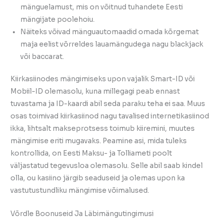
mänguelamust, mis on võitnud tuhandete Eesti
mängijate poolehoiu.
Näiteks võivad mänguautomaadid omada kõrgemat
maja eelist võrreldes lauamängudega nagu blackjack
või baccarat.
Kiirkasiinodes mängimiseks upon vajalik Smart-ID või
Mobiil-ID olemasolu, kuna millegagi peab ennast
tuvastama ja ID-kaardi abil seda paraku teha ei saa. Muus
osas toimivad kiirkasiinod nagu tavalised internetikasiinod
ikka, lihtsalt makseprotsess toimub kiiremini, muutes
mängimise eriti mugavaks. Peamine asi, mida tuleks
kontrollida, on Eesti Maksu- ja Tolliameti poolt
väljastatud tegevusloa olemasolu. Selle abil saab kindel
olla, ou kasiino järgib seaduseid ja olemas upon ka
vastutustundliku mängimise võimalused.
Võrdle Boonuseid Ja Läbimängutingimusi