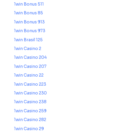
1win Bonus 511
1win Bonus 85
1win Bonus 913
1win Bonus 973
1win Brasil 125
1win Casino 2
1win Casino 204
1win Casino 207
1win Casino 22
1win Casino 223
1win Casino 230
1win Casino 238
1win Casino 259
1win Casino 282
1win Casino 29