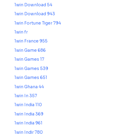
1win Download 54
1win Download 943
1win Fortune Tiger 794
1win fr
1win France 955
1win Game 686
1win Games 17
1win Games 539
1win Games 651
1win Ghana 44
1win In 357
1win India 110
1win India 369
1win India 961
1win Indir 780