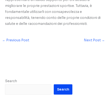
migliorare le proprie prestazioni sportive. Tuttavia, è
fondamentale utilizzarli con consapevolezza e
responsabilità, tenendo conto delle proprie condizioni di
salute e delle raccomandazioni dei professionisti.
←
Previous Post
Next Post
→
Search
Search