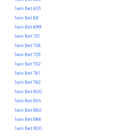
1win Bet 625
1win Bet 68
1win Bet 699
1win Bet 721
1win Bet 726
1win Bet 728
1win Bet 752
1win Bet 761
1win Bet 762
1win Bet 800
1win Bet 824
1win Bet 860
1win Bet 866
1win Bet 900