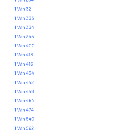
1 Win 264
1 Win 32
1 Win 333
1 Win 334
1 Win 345
1 Win 400
1 Win 413
1 Win 416
1 Win 434
1 Win 442
1 Win 448
1 Win 464
1 Win 474
1 Win 540
1 Win 562