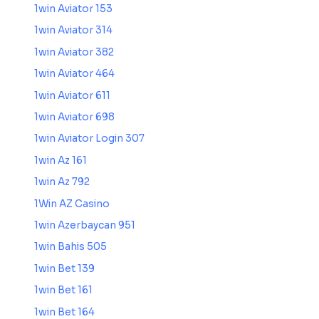
1win Aviator 153
1win Aviator 314
1win Aviator 382
1win Aviator 464
1win Aviator 611
1win Aviator 698
1win Aviator Login 307
1win Az 161
1win Az 792
1Win AZ Casino
1win Azerbaycan 951
1win Bahis 505
1win Bet 139
1win Bet 161
1win Bet 164