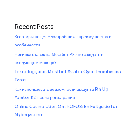
Recent Posts
Квартиры по цене застройщика: преимущества и
особенности
Новинки ставок на Мостбет РУ: что ожидать в
следующем месяце?
Texnologiyanın Mostbet Aviator Oyun Təcrübəsinə
Təsiri
Как использовать возможности аккаунта Pin Up
Aviator KZ после регистрации
Online Casino Uden Om ROFUS: En Feltguide for
Nybegyndere