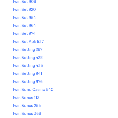
1win Bet 908
1win Bet 920
1win Bet 954
1win Bet 964
1win Bet 974
1win Bet Apk 537
1win Betting 287
1win Betting 428
1win Betting 433
1win Betting 941
1win Betting 976
1win Bono Casino 540
1win Bonus 113
1win Bonus 253
1win Bonus 368