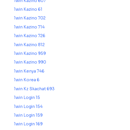
1win Kazino 607
1win Kazino 61
1win Kazino 702
1win Kazino 714
1win Kazino 726
1win Kazino 812
1win Kazino 959
1win Kazino 990
1win Kenya 746
1win Korea 6
1win Kz Skachat 693
1win Login 15
1win Login 154
1win Login 159
1win Login 169