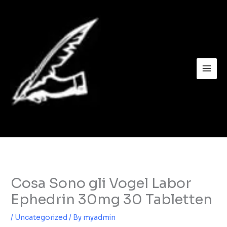
Skip
to
content
Cosa Sono gli Vogel Labor
Ephedrin 30mg 30 Tabletten
/
Uncategorized
/ By
myadmin