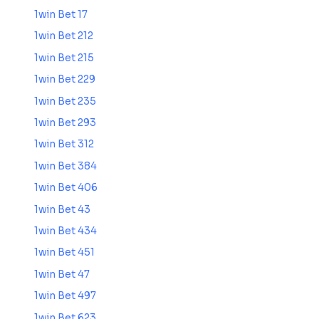
1win Bet 17
1win Bet 212
1win Bet 215
1win Bet 229
1win Bet 235
1win Bet 293
1win Bet 312
1win Bet 384
1win Bet 406
1win Bet 43
1win Bet 434
1win Bet 451
1win Bet 47
1win Bet 497
1win Bet 623