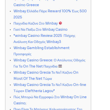
Casino Greece
Winbay Ελλάδα Πάρε Reward 100% Έως 500
2025
Παιχνίδια Καζίνο Στο Winbay
Γιατί Να Παίξω Στο Winbay Casino
“winbay Casino Review 2025 ️ Πλήρης
Ανάλυση Και Οδηγός Winbay3
Winbay Gambling Establishment
Προσφορές
Winbay Casino Greece: Ο Απόλυτος Οδηγός
Για Τα On The Net Παιχνίδια
Winbay Casino Grecia Το Νο1 Καζίνο On
Most Of The Net Τώρα
Winbay Casino Grecia Το Νο1 Καζίνο On-line
Τώρα» Eleftheria Lagou”
Πώς Μπορώ Να Εγγραφώ Στο Winbay On Line
Casino;
Ποιο Είναι Το Μπόνους Καλωσορίσματος Στο