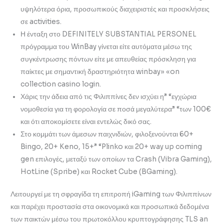
υψηλότερα όρια, προσωπικούς διαχειριστές και προσκλήσεις
σε activities.
Η ένταξη στο DEFINITELY SUBSTANTIAL PERSONEL
πρόγραμμα του WinBay γίνεται είτε αυτόματα μέσω της
συγκέντρωσης πόντων είτε με απευθείας πρόσκληση για
παίκτες με σημαντική δραστηριότητα winbay» «on
collection casino login.
Χάρις την άδεια από τις Φιλιππίνες δεν ισχύει η” “εγχώρια
νομοθεσία για τη φορολογία σε ποσά μεγαλύτερα” “των 100€
και ότι αποκομίσετε είναι εντελώς δικό σας.
Στο κομμάτι των άμεσων παιχνιδιών, φιλοξενούνται 60+
Bingo, 20+ Keno, 15+” “Plinko και 20+ way up coming
gen επιλογές, μεταξύ των οποίων τα Crash (Vibra Gaming),
HotLine (Spribe) και Rocket Cube (BGaming).
Λειτουργεί με τη σφραγίδα τη επιτροπή iGaming των Φιλιππίνων
και παρέχει προστασία στα οικονομικά και προσωπικά δεδομένα
των παικτών μέσω του πρωτοκόλλου κρυπτογράφησης TLS an