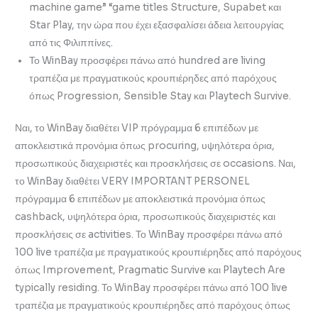
machine game” “game titles Structure, Supabet και
Star Play, την ώρα που έχει εξασφαλίσει άδεια λειτουργίας
από τις Φιλιππίνες.
Το WinBay προσφέρει πάνω από hundred are living
τραπέζια με πραγματικούς κρουπιέρηδες από παρόχους
όπως Progression, Sensible Stay και Playtech Survive.
Ναι, το WinBay διαθέτει VIP πρόγραμμα 6 επιπέδων με
αποκλειστικά προνόμια όπως procuring, υψηλότερα όρια,
προσωπικούς διαχειριστές και προσκλήσεις σε occasions. Ναι,
το WinBay διαθέτει VERY IMPORTANT PERSONEL
πρόγραμμα 6 επιπέδων με αποκλειστικά προνόμια όπως
cashback, υψηλότερα όρια, προσωπικούς διαχειριστές και
προσκλήσεις σε activities. Το WinBay προσφέρει πάνω από
100 live τραπέζια με πραγματικούς κρουπιέρηδες από παρόχους
όπως Improvement, Pragmatic Survive και Playtech Are
typically residing. Το WinBay προσφέρει πάνω από 100 live
τραπέζια με πραγματικούς κρουπιέρηδες από παρόχους όπως