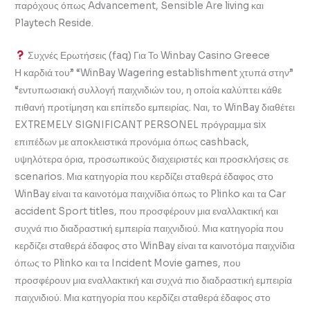
παρόχους όπως Advancement, Sensible Are living και
Playtech Reside.
Συχνές Ερωτήσεις (faq) Για Το Winbay Casino Greece
Η καρδιά του” “WinBay Wagering establishment χτυπά στην”
“εντυπωσιακή συλλογή παιχνιδιών του, η οποία καλύπτει κάθε
πιθανή προτίμηση και επίπεδο εμπειρίας. Ναι, το WinBay διαθέτει
EXTREMELY SIGNIFICANT PERSONEL πρόγραμμα six
επιπέδων με αποκλειστικά προνόμια όπως cashback,
υψηλότερα όρια, προσωπικούς διαχειριστές και προσκλήσεις σε
scenarios. Μια κατηγορία που κερδίζει σταθερά έδαφος στο
WinBay είναι τα καινοτόμα παιχνίδια όπως το Plinko και τα Car
accident Sport titles, που προσφέρουν μια εναλλακτική και
συχνά πιο διαδραστική εμπειρία παιχνιδιού. Μια κατηγορία που
κερδίζει σταθερά έδαφος στο WinBay είναι τα καινοτόμα παιχνίδια
όπως το Plinko και τα Incident Movie games, που
προσφέρουν μια εναλλακτική και συχνά πιο διαδραστική εμπειρία
παιχνιδιού. Μια κατηγορία που κερδίζει σταθερά έδαφος στο