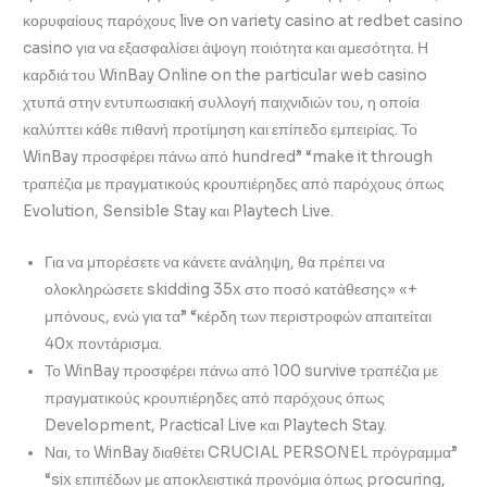
κορυφαίους παρόχους live on variety casino at redbet casino
casino για να εξασφαλίσει άψογη ποιότητα και αμεσότητα. Η
καρδιά του WinBay Online on the particular web casino
χτυπά στην εντυπωσιακή συλλογή παιχνιδιών του, η οποία
καλύπτει κάθε πιθανή προτίμηση και επίπεδο εμπειρίας. Το
WinBay προσφέρει πάνω από hundred” “make it through
τραπέζια με πραγματικούς κρουπιέρηδες από παρόχους όπως
Evolution, Sensible Stay και Playtech Live.
Για να μπορέσετε να κάνετε ανάληψη, θα πρέπει να
ολοκληρώσετε skidding 35x στο ποσό κατάθεσης» «+
μπόνους, ενώ για τα” “κέρδη των περιστροφών απαιτείται
40x ποντάρισμα.
Το WinBay προσφέρει πάνω από 100 survive τραπέζια με
πραγματικούς κρουπιέρηδες από παρόχους όπως
Development, Practical Live και Playtech Stay.
Ναι, το WinBay διαθέτει CRUCIAL PERSONEL πρόγραμμα”
“six επιπέδων με αποκλειστικά προνόμια όπως procuring,