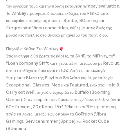
την εγγραφή τους και την πρώτη κατάθεση winbay evaluation.
Το WinBay προσφέρει διάφορες εκδοχές του Plinko από
κορυφαίους παρόχους όπως οι Spribe, BGaming και
Progression Video game titles, κάθε μία με τις δικές της
μοναδικές πινελιές στο βασικό μηχανισμό του παιχνιδιού.
Παιχνίδια Καζίνο Στο Winbay
Στις αναλήψεις θα βρείτε τις κάρτες, τη Skrill, το MiFinity, το”
“Loan company Shift και τη τραπεζική μεταφορά με Revolut,
όπου το ελάχιστο όριο είναι τα 10€. Από τις παραλλαγές
Fireplace Blaze της Playtech δεν λείπει καμία, με επιλογές
Exceptional, Classics, Mega και Featured, ενώ στα Hold &
Carry out well παιχνίδια ξεχωρίζει το Buffalo (Booming
Games). Στο» «κομμάτι των άμεσων παιχνιδιών, φιλοξενούνται
60+ Prevent, 20+ Keno, 15+” “Plinko και 20+ up coming
style επιλογές, μεταξύ των οποίων τα Collision (Vibra
Gaming), Servicenummer (Spribe) και Rocket Cube
(BGaming).