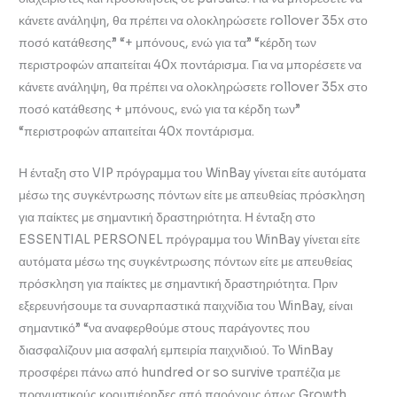
κάνετε ανάληψη, θα πρέπει να ολοκληρώσετε rollover 35x στο
ποσό κατάθεσης” “+ μπόνους, ενώ για τα” “κέρδη των
περιστροφών απαιτείται 40x ποντάρισμα. Για να μπορέσετε να
κάνετε ανάληψη, θα πρέπει να ολοκληρώσετε rollover 35x στο
ποσό κατάθεσης + μπόνους, ενώ για τα κέρδη των”
“περιστροφών απαιτείται 40x ποντάρισμα.
Η ένταξη στο VIP πρόγραμμα του WinBay γίνεται είτε αυτόματα
μέσω της συγκέντρωσης πόντων είτε με απευθείας πρόσκληση
για παίκτες με σημαντική δραστηριότητα. Η ένταξη στο
ESSENTIAL PERSONEL πρόγραμμα του WinBay γίνεται είτε
αυτόματα μέσω της συγκέντρωσης πόντων είτε με απευθείας
πρόσκληση για παίκτες με σημαντική δραστηριότητα. Πριν
εξερευνήσουμε τα συναρπαστικά παιχνίδια του WinBay, είναι
σημαντικό” “να αναφερθούμε στους παράγοντες που
διασφαλίζουν μια ασφαλή εμπειρία παιχνιδιού. Το WinBay
προσφέρει πάνω από hundred or so survive τραπέζια με
πραγματικούς κρουπιέρηδες από παρόχους όπως Growth,