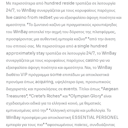
Με περισσότερα από hundred reside τραπέζια σε λειτουργία
24/7, το WinBay συνεργάζεται με τους κορυφαίους παρόχους
live casino from redbet για να εξασφαλίσει άψογη ποιότητα και
αμεσότητα. “Το ζωντανό καζίνο με πραγματικούς κρουπιέρηδες
του WinBay αποτελεί την αιχμή του δόρατος της πλατφόρμας,
προσφέροντας μια αυθεντική εμπειρία καζίνο” “από την άνεση
του σπιτιού σας. Με περισσότερα από a single hundred
approximately stay τραπέζια σε λειτουργία 24/7, το WinBay
συνεργάζεται με τους κορυφαίους παρόχους casino για να
εξασφαλίσει άψογη ποιότητα και αμεσότητα. Ναι, το WinBay
διαθέτει VIP πρόγραμμα some επιπέδων με αποκλειστικά
προνόμια όπως acquiring, υψηλότερα όρια, προσωπικούς
διαχειριστές και προσκλήσεις σε events. Τίτλοι όπως “Aegean
Treasures”, “Crete’s Riches” και “Olympian Glory” είναι
σχεδιασμένοι ειδικά για το ελληνικό κοινό, με θεματικές
εμπνευσμένες από την” “ελληνική ιστορία και μυθολογία. Το
WinBay προσφέρει μια αποκλειστική ESSENTIAL PERSONEL
εμπειρία για τους πιο” “αφοσιωμένους παίκτες, συνδυάζοντας