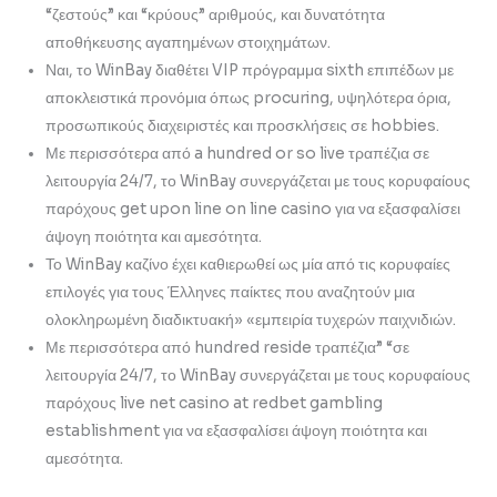
“ζεστούς” και “κρύους” αριθμούς, και δυνατότητα
αποθήκευσης αγαπημένων στοιχημάτων.
Ναι, το WinBay διαθέτει VIP πρόγραμμα sixth επιπέδων με
αποκλειστικά προνόμια όπως procuring, υψηλότερα όρια,
προσωπικούς διαχειριστές και προσκλήσεις σε hobbies.
Με περισσότερα από a hundred or so live τραπέζια σε
λειτουργία 24/7, το WinBay συνεργάζεται με τους κορυφαίους
παρόχους get upon line on line casino για να εξασφαλίσει
άψογη ποιότητα και αμεσότητα.
Το WinBay καζίνο έχει καθιερωθεί ως μία από τις κορυφαίες
επιλογές για τους Έλληνες παίκτες που αναζητούν μια
ολοκληρωμένη διαδικτυακή» «εμπειρία τυχερών παιχνιδιών.
Με περισσότερα από hundred reside τραπέζια” “σε
λειτουργία 24/7, το WinBay συνεργάζεται με τους κορυφαίους
παρόχους live net casino at redbet gambling
establishment για να εξασφαλίσει άψογη ποιότητα και
αμεσότητα.