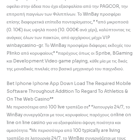
οφείλει στην άδεια που έχει εξασφαλίσει από την PAGCOR, την
επιτροπή παιγνίων των Φιλιππίνων. Το WinBay προσφέρει
επίσης διαφορετικά επίπεδα πονταρίσματος,” “από μικροποσά
(0. 10€) έως υψηλά ποσά (10. 000€ ανά χέρι), καλύπτοντας τις
ανάγκες όλων των παικτών, από αρχάριους μέχρι VIP
winbaycasino-gr. Το WinBay προσφέρει διάφορες εκδοχές του
Plinko από κορυφαίους” “παρόχους όπως οι Spribe, BGaming
και Development Video game playing, κάθε μία με τις δικές
της μοναδικές πινελιές στο βασικό μηχανισμό του παιχνιδιού.
Bet Iphone Iphone App Down Load The Required Mobile
Software Throughout Addition To Regard To Athletics &
On The Web Casino””
Με περισσότερα από 100 live τραπέζια σε” “λειτουργία 24/7, το
WinBay συνεργάζεται με τους κορυφαίους παρόχους online on
line on line casino για να εξασφαλίσει άψογη ποιότητα και
αμεσότητα. “Με περισσότερα από 100 typically are living
τραπέζια σε λειτουργία 24/7, το WinBay συνεργάζεται με τους