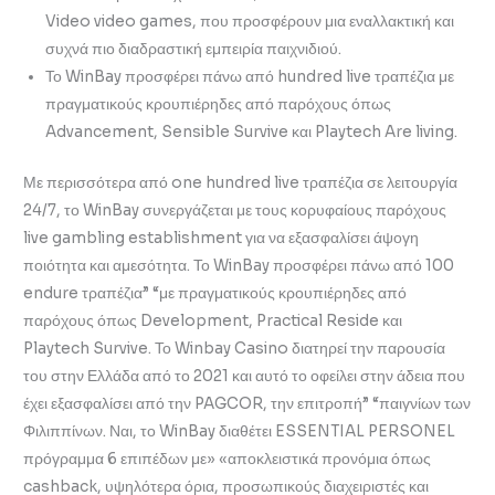
Video video games, που προσφέρουν μια εναλλακτική και
συχνά πιο διαδραστική εμπειρία παιχνιδιού.
Το WinBay προσφέρει πάνω από hundred live τραπέζια με
πραγματικούς κρουπιέρηδες από παρόχους όπως
Advancement, Sensible Survive και Playtech Are living.
Με περισσότερα από one hundred live τραπέζια σε λειτουργία
24/7, το WinBay συνεργάζεται με τους κορυφαίους παρόχους
live gambling establishment για να εξασφαλίσει άψογη
ποιότητα και αμεσότητα. Το WinBay προσφέρει πάνω από 100
endure τραπέζια” “με πραγματικούς κρουπιέρηδες από
παρόχους όπως Development, Practical Reside και
Playtech Survive. Το Winbay Casino διατηρεί την παρουσία
του στην Ελλάδα από το 2021 και αυτό το οφείλει στην άδεια που
έχει εξασφαλίσει από την PAGCOR, την επιτροπή” “παιγνίων των
Φιλιππίνων. Ναι, το WinBay διαθέτει ESSENTIAL PERSONEL
πρόγραμμα 6 επιπέδων με» «αποκλειστικά προνόμια όπως
cashback, υψηλότερα όρια, προσωπικούς διαχειριστές και