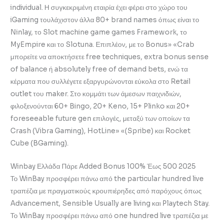
individual. Η συγκεκριμένη εταιρία έχει φέρει στο χώρο του
iGaming τουλάχιστον άλλα 80+ brand names όπως είναι το
Ninlay, το Slot machine game games Framework, το
MyEmpire και το Slotuna. Επιπλέον, με το Bonus» «Crab
μπορείτε να αποκτήσετε free techniques, extra bonus sense
of balance ή absolutely free of demand bets, ενώ τα
κέρματα που συλλέγετε εξαργυρώνονται εύκολα στο Retail
outlet του maker. Στο κομμάτι των άμεσων παιχνιδιών,
φιλοξενούνται 60+ Bingo, 20+ Keno, 15+ Plinko και 20+
foreseeable future gen επιλογές, μεταξύ των οποίων τα
Crash (Vibra Gaming), HotLine» «(Spribe) και Rocket
Cube (BGaming).
Winbay Ελλάδα Πάρε Added Bonus 100% Έως 500 2025
Το WinBay προσφέρει πάνω από the particular hundred live
τραπέζια με πραγματικούς κρουπιέρηδες από παρόχους όπως
Advancement, Sensible Usually are living και Playtech Stay.
Το WinBay προσφέρει πάνω από one hundred live τραπέζια με