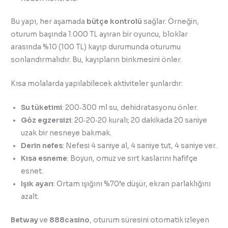
Bu yapı, her aşamada
bütçe kontrolü
sağlar. Örneğin,
oturum başında 1.000 TL ayıran bir oyuncu, bloklar
arasında %10 (100 TL) kayıp durumunda oturumu
sonlandırmalıdır. Bu, kayıpların birikmesini önler.
Kısa molalarda yapılabilecek aktiviteler şunlardır:
Su tüketimi
: 200‑300 ml su, dehidratasyonu önler.
Göz egzersizi
: 20‑20‑20 kuralı; 20 dakikada 20 saniye
uzak bir nesneye bakmak.
Derin nefes
: Nefesi 4 saniye al, 4 saniye tut, 4 saniye ver.
Kısa esneme
: Boyun, omuz ve sırt kaslarını hafifçe
esnet.
Işık ayarı
: Ortam ışığını %70’e düşür, ekran parlaklığını
azalt.
Betway
ve
888casino
, oturum süresini otomatik izleyen