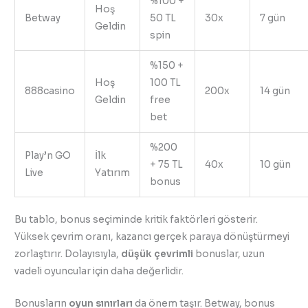
%100 +
Hoş
Betway
50 TL
30x
7 gün
Geldin
spin
%150 +
Hoş
100 TL
888casino
200x
14 gün
Geldin
free
bet
%200
Play’n GO
İlk
+ 75 TL
40x
10 gün
Live
Yatırım
bonus
Bu tablo, bonus seçiminde kritik faktörleri gösterir.
Yüksek çevrim oranı, kazancı gerçek paraya dönüştürmeyi
zorlaştırır. Dolayısıyla,
düşük çevrimli
bonuslar, uzun
vadeli oyuncular için daha değerlidir.
Bonusların
oyun sınırları
da önem taşır. Betway, bonus