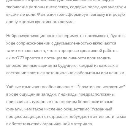
творческие регионы интеллекта, содержа передную участок и
височные доли. Фантазия трансформирует загадку в игровую
арену с целью креативного разума.
Нейровизуализационные эксперименты показывают, будто в
ходе соприкосновении с двусмысленностью включаются
такие же зоны мозга, что и в процессе креативной работы.
azino777 кроется в потенциале личности производить
множественные варианты будущего, каждый из каковых в
состоянии являться потенциально любопытным или ценным.
Учёные отмечают особое явление – “позитивное искажение”
в ходе ощущении загадки. Индивиды предрасположены
присваивать туманным положениям более позитивные
финалы, чем такое численно осуществимо. Указанный
процесс защищает от страхов и побуждает к активности также
в обстоятельствах ограниченной материала.