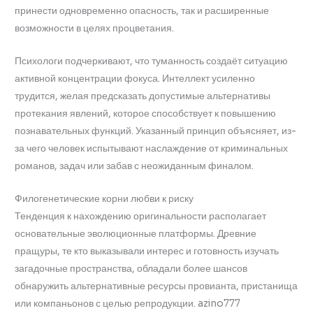
принести одновременно опасность, так и расширенные
возможности в целях процветания.
Психологи подчеркивают, что туманность создаёт ситуацию
активной концентрации фокуса. Интеллект усиленно
трудится, желая предсказать допустимые альтернативы
протекания явлений, которое способствует к повышению
познавательных функций. Указанный принцип объясняет, из-
за чего человек испытывают наслаждение от криминальных
романов, задач или забав с неожиданным финалом.
Филогенетические корни любви к риску
Тенденция к нахождению оригинальности располагает
основательные эволюционные платформы. Древние
пращуры, те кто выказывали интерес и готовность изучать
загадочные пространства, обладали более шансов
обнаружить альтернативные ресурсы провианта, пристанища
или компаньонов с целью репродукции. azino777