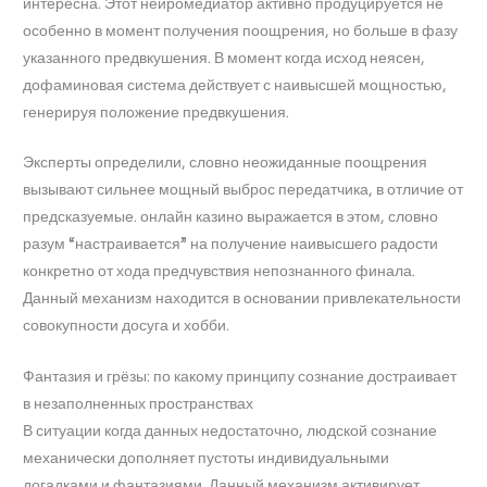
интересна. Этот нейромедиатор активно продуцируется не
особенно в момент получения поощрения, но больше в фазу
указанного предвкушения. В момент когда исход неясен,
дофаминовая система действует с наивысшей мощностью,
генерируя положение предвкушения.
Эксперты определили, словно неожиданные поощрения
вызывают сильнее мощный выброс передатчика, в отличие от
предсказуемые. онлайн казино выражается в этом, словно
разум “настраивается” на получение наивысшего радости
конкретно от хода предчувствия непознанного финала.
Данный механизм находится в основании привлекательности
совокупности досуга и хобби.
Фантазия и грёзы: по какому принципу сознание достраивает
в незаполненных пространствах
В ситуации когда данных недостаточно, людской сознание
механически дополняет пустоты индивидуальными
догадками и фантазиями. Данный механизм активирует