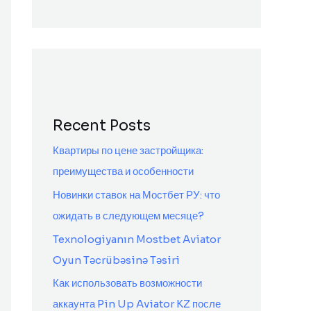
Recent Posts
Квартиры по цене застройщика:
преимущества и особенности
Новинки ставок на Мостбет РУ: что
ожидать в следующем месяце?
Texnologiyanın Mostbet Aviator
Oyun Təcrübəsinə Təsiri
Как использовать возможности
аккаунта Pin Up Aviator KZ после