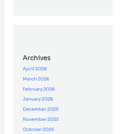
Archives
April 2026
March 2026
February 2026
January 2026
December 2025
November 2025
October 2025