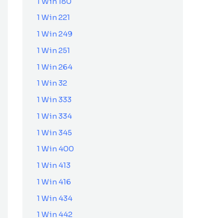
1 Win 180
1 Win 221
1 Win 249
1 Win 251
1 Win 264
1 Win 32
1 Win 333
1 Win 334
1 Win 345
1 Win 400
1 Win 413
1 Win 416
1 Win 434
1 Win 442