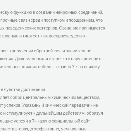
ическую функцию в создании нейронных соединений.
прочные связи среди поступком и поощрением, что
х поведенческих паттернов. Сознание принимается
 главные и тяготеет к их воспроизведению.
ние в получении обратной связи значительно
ения. Даже маленькая отсрочка в пару времени в
тельное влияние победы в казино 7 к на психику
 в чувстве достижения
ляет собой центральным химическим веществом,
т успехов. Указанный химический передатчик не
о и стимулирует к дальнейшим действиям, образуя
льшие успехи в 7к казино официальный сайт
ещества гораздо эффективно, чем крупные