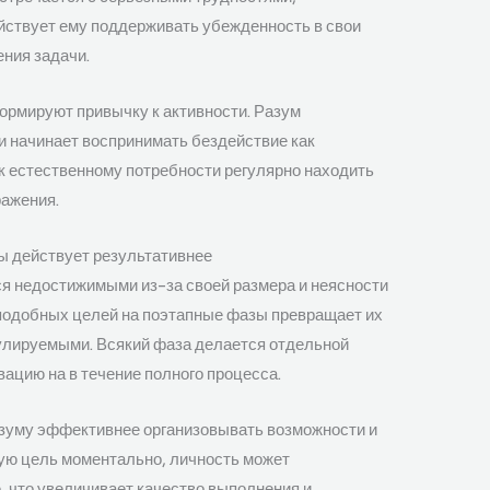
йствует ему поддерживать убежденность в свои
ния задачи.
рмируют привычку к активности. Разум
и начинает воспринимать бездействие как
к естественному потребности регулярно находить
ражения.
ы действует результативнее
я недостижимыми из-за своей размера и неясности
 подобных целей на поэтапные фазы превращает их
улируемыми. Всякий фаза делается отдельной
ацию на в течение полного процесса.
зуму эффективнее организовывать возможности и
ую цель моментально, личность может
, что увеличивает качество выполнения и