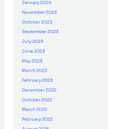
January 2024
November 2023
October 2023
September 2023
July 2023
June 2023
May 2023
March 2023
February 2023
December 2022
October 2022
March 2022
February 2022
August 2018