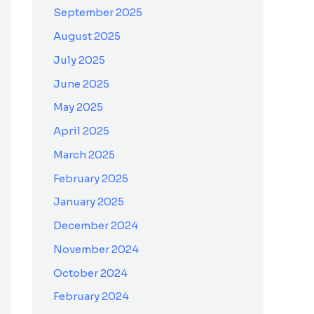
September 2025
August 2025
July 2025
June 2025
May 2025
April 2025
March 2025
February 2025
January 2025
December 2024
November 2024
October 2024
February 2024