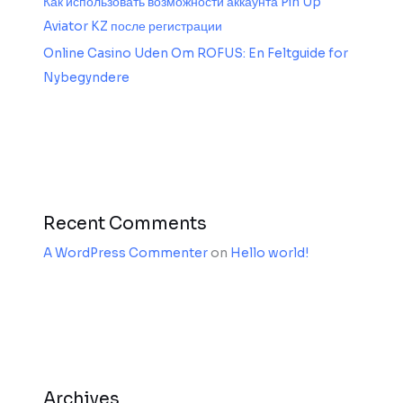
Как использовать возможности аккаунта Pin Up
Aviator KZ после регистрации
Online Casino Uden Om ROFUS: En Feltguide for
Nybegyndere
Recent Comments
A WordPress Commenter
on
Hello world!
Archives