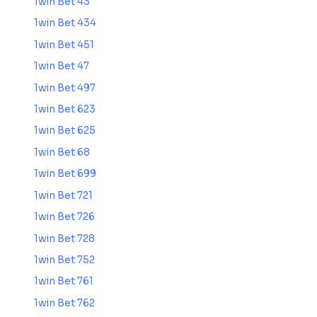
1win Bet 43
1win Bet 434
1win Bet 451
1win Bet 47
1win Bet 497
1win Bet 623
1win Bet 625
1win Bet 68
1win Bet 699
1win Bet 721
1win Bet 726
1win Bet 728
1win Bet 752
1win Bet 761
1win Bet 762