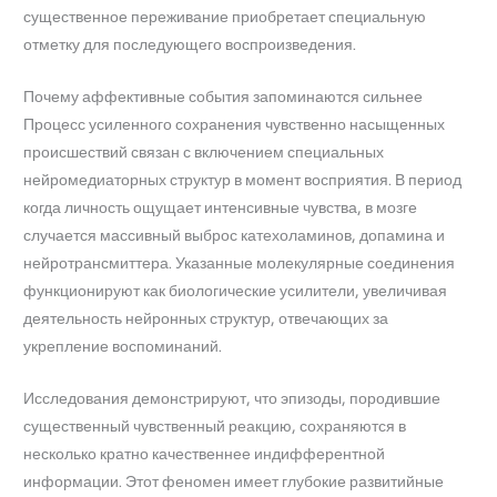
существенное переживание приобретает специальную
отметку для последующего воспроизведения.
Почему аффективные события запоминаются сильнее
Процесс усиленного сохранения чувственно насыщенных
происшествий связан с включением специальных
нейромедиаторных структур в момент восприятия. В период
когда личность ощущает интенсивные чувства, в мозге
случается массивный выброс катехоламинов, допамина и
нейротрансмиттера. Указанные молекулярные соединения
функционируют как биологические усилители, увеличивая
деятельность нейронных структур, отвечающих за
укрепление воспоминаний.
Исследования демонстрируют, что эпизоды, породившие
существенный чувственный реакцию, сохраняются в
несколько кратно качественнее индифферентной
информации. Этот феномен имеет глубокие развитийные