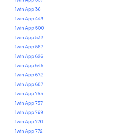
1win App 337
1win App 36
1win App 449
1win App 500
1win App 532
1win App 587
1win App 626
1win App 645
1win App 672
1win App 687
1win App 755
1win App 757
1win App 769
1win App 770
1win App 772