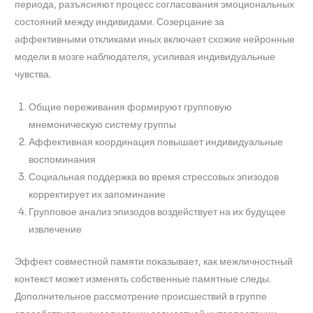
периода, разъясняют процесс согласования эмоциональных
состояний между индивидами. Созерцание за
аффективными откликами иных включает схожие нейронные
модели в мозге наблюдателя, усиливая индивидуальные
чувства.
Общие переживания формируют групповую
мнемоническую систему группы
Аффективная координация повышает индивидуальные
воспоминания
Социальная поддержка во время стрессовых эпизодов
корректирует их запоминание
Групповое анализ эпизодов воздействует на их будущее
извлечение
Эффект совместной памяти показывает, как межличностный
контекст может изменять собственные памятные следы.
Дополнительное рассмотрение происшествий в группе