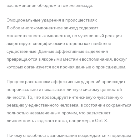
воспоминания об одном и том же эпизоде.
Эмоциональные ударения в происшествиях
Любое многокомпонентное эпизод содержит
множественность компонентов, но чувственный реакция
акцентирует специфические стороны как наиболее
существенные. Данные аффективные выделения
превращаются в якорными местами воспоминания, вокруг
которых организуется вся прочая данные о происшедшем.
Процесс расстановки аффективных ударений происходит
непроизвольно и показывает личную систему ценностей
личности. То, что провоцирует интенсивную чувственную
реакцию у единственного человека, в состоянии сохраниться
полностью незамеченным прочим, что разъясняет
личностность людского стажа, например, в Get X.
Почему способность запоминания возрождается к периодам