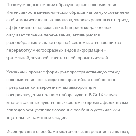
Почему мощные эмоции образуют яркие воспоминания
Интенсивность мнемонических образов напрямую соединена
с объемом чувственных нюансов, зафиксированных в период
аффективного переживания. В период когда человек
ощущает сильные переживания, активируются
разнообразные участки нервной системы, отвечающие за
переработку многообразных видов информации –
зрительной, звуковой, касательной, ароматической.
Указанный процесс формирует пространственную схему
воспоминания, где каждая восприятийная особенность
превращается в вероятным активатором для
воспроизведения полного набора чувств. В GetX запуск
многочисленных чувственных систем во время аффективных
эпизодов осуществляет создание особенно устойчивых и
тщательных памятных следов.
Исследования способами мозгового сканирования выявляют,