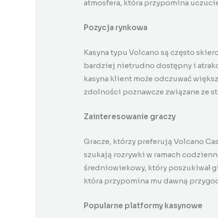
atmosfera, która przypomina uczucie
Pozycja rynkowa
Kasyna typu Volcano są często skier
bardziej nietrudno dostępny i atrak
kasyna klient może odczuwać większ
zdolności poznawcze związane ze st
Zainteresowanie graczy
Gracze, którzy preferują Volcano Cas
szukają rozrywki w ramach codzienne
średniowiekowy, który poszukiwał gie
która przypomina mu dawną przygo
Popularne platformy kasynowe