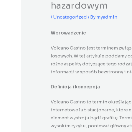
hazardowym
/
Uncategorized
/ By
myadmin
Wprowadzenie
Volcano Casino jest terminem związ
losowych. W tej artykule poddamy g
różne aspekty dotyczące tego rodza
informacji w sposób bezstronny i n
Definicja i koncepcja
Volcano Casino to termin określają
internetowe lub stacjonarne, które 
element wystroju bądź grafikę. Term
wysokim ryzyku, ponieważ główny atu