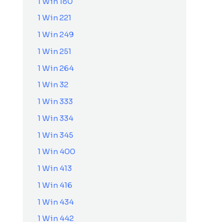
1 Win 180
1 Win 221
1 Win 249
1 Win 251
1 Win 264
1 Win 32
1 Win 333
1 Win 334
1 Win 345
1 Win 400
1 Win 413
1 Win 416
1 Win 434
1 Win 442