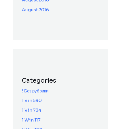
August 2016
Categories
! Без рубрики
1 Vin 590
1 Vin 734
1 Win 117