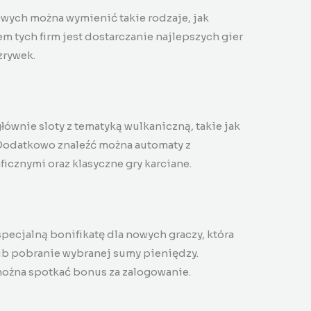
wych można wymienić takie rodzaje, jak
 tych firm jest dostarczanie najlepszych gier
zrywek.
ównie sloty z tematyką wulkaniczną, takie jak
Dodatkowo znaleźć można automaty z
icznymi oraz klasyczne gry karciane.
pecjalną bonifikatę dla nowych graczy, która
ub pobranie wybranej sumy pieniędzy.
ożna spotkać bonus za zalogowanie.