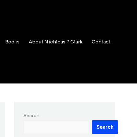
Books
About Nichloas P Clark
Contact
Search
Search