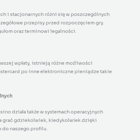
ch i stacjonarnych różni się w poszczególnych
zczegółowe przepisy przed rozpoczęciem gry.
ułom oraz terminowi legalności.
wszej wpłaty, istnieją różne możliwości
astercard po inne elektroniczne pieniądze takie
lnych
sino działa także w systemach operacyjnych
a grać gdziekolwiek, kiedykolwiek dzięki
 do naszego profilu.