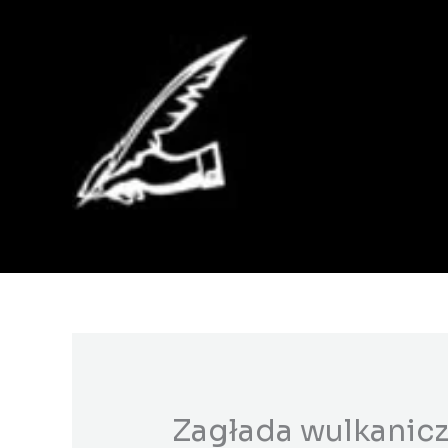
Skip
to
content
Zagłada wulkanicz