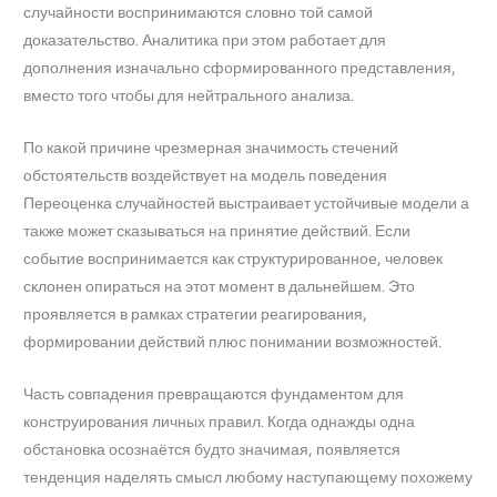
случайности воспринимаются словно той самой
доказательство. Аналитика при этом работает для
дополнения изначально сформированного представления,
вместо того чтобы для нейтрального анализа.
По какой причине чрезмерная значимость стечений
обстоятельств воздействует на модель поведения
Переоценка случайностей выстраивает устойчивые модели а
также может сказываться на принятие действий. Если
событие воспринимается как структурированное, человек
склонен опираться на этот момент в дальнейшем. Это
проявляется в рамках стратегии реагирования,
формировании действий плюс понимании возможностей.
Часть совпадения превращаются фундаментом для
конструирования личных правил. Когда однажды одна
обстановка осознаётся будто значимая, появляется
тенденция наделять смысл любому наступающему похожему