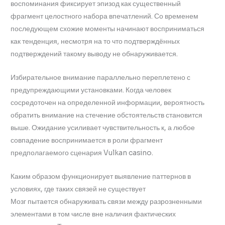
воспоминания фиксирует эпизод как существенный
фрагмент целостного набора впечатлений. Со временем
последующем схожие моменты начинают восприниматься
как тенденция, несмотря на то что подтверждённых
подтверждений такому выводу не обнаруживается.
Избирательное внимание параллельно переплетено с
предупреждающими установками. Когда человек
сосредоточен на определенной информации, вероятность
обратить внимание на стечение обстоятельств становится
выше. Ожидание усиливает чувствительность к, а любое
совпадение воспринимается в роли фрагмент
предполагаемого сценария Vulkan casino.
Каким образом функционирует выявление паттернов в
условиях, где таких связей не существует
Мозг пытается обнаруживать связи между разрозненными
элементами в том числе вне наличия фактических