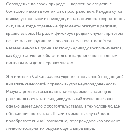
Совпадение по своей природе — вероятное следствие
большого массива контактов с пространством. Каждый сутки
фиксируются тысячи эпизодов, и статистическая вероятность
ситуации, когда отдельные фрагменты окажутся редкими,
крайне высока. Но разум фиксирует редкий случай, при этом
вся остальная рутинная последовательность остаётся
незамеченной на фоне. Поэтому индивиду воспринимается,
как будто стечение обстоятельств наделено повышенным
смыслом или даже нередко знаком.
Эта иллюзия Vulkan casino укрепляется личной тенденцией
выявлять смысловой порядок внутри неупорядоченности.
Разум стремится осмыслить наблюдаемое с помощью
рациональность плюс индивидуальный жизненный опыт,
однако имеет дело c обстоятельствами, в тех условиях, где
объяснения не хватает. В такие моменты случайность
приобретает личной важностью, перерождаясь во элемент
личного восприятия окружающего мира мира.