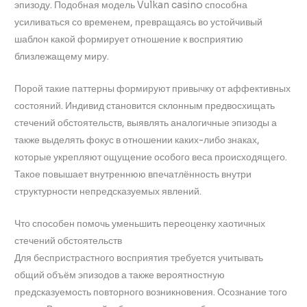
эпизоду. Подобная модель Vulkan casino способна
усиливаться со временем, превращаясь во устойчивый
шаблон какой формирует отношение к восприятию
близлежащему миру.
Порой такие паттерны формируют привычку от аффективных
состояний. Индивид становится склонным предвосхищать
стечений обстоятельств, выявлять аналогичные эпизоды а
также выделять фокус в отношении каких-либо знаках,
которые укрепляют ощущение особого веса происходящего.
Такое повышает внутреннюю впечатлённость внутри
структурности непредсказуемых явлений.
Что способен помочь уменьшить переоценку хаотичных
стечений обстоятельств
Для беспристрастного восприятия требуется учитывать
общий объём эпизодов а также вероятностную
предсказуемость повторного возникновения. Осознание того