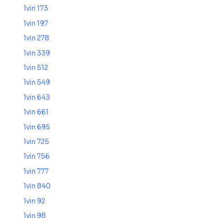
1vin 173
1vin 197
1vin 278
1vin 339
1vin 512
1vin 549
1vin 643
1vin 661
1vin 695
1vin 725
1vin 756
1vin 777
1vin 840
1vin 92
1vin 98