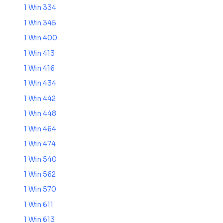
1 Win 334
1 Win 345
1 Win 400
1 Win 413
1 Win 416
1 Win 434
1 Win 442
1 Win 448
1 Win 464
1 Win 474
1 Win 540
1 Win 562
1 Win 570
1 Win 611
1 Win 613