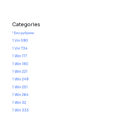
Categories
! Без рубрики
1 Vin 590
1 Vin 734
1 Win 117
1 Win 180
1 Win 221
1 Win 249
1 Win 251
1 Win 264
1 Win 32
1 Win 333