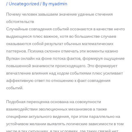
/
Uncategorized
/ By
myadmin
Почему человек завышаем значение удачные стечения
обстоятельств
Случайные совпадения событий осознаются в качестве нечто
выдающееся плюс важное, хотя во большинстве случаев
оказываются собой результат обычных математических
паттернов. Психика склонен отмечать эти моменты казино
Вулкан онлайн на фоне потока фактов, формируя ощущение
повышенной значимости происходящего. Это формирует
впечатление влияния над ходом событиями плюс усиливает
аффективную ответ по отношению к факт совпадения
событий.
Подобная переоценка основана на совокупности
взаимодействии эволюционных механизмов а также
специфики актуального видения, при этом параллельно на
устойчивом желании выявлять логические зависимости в том
числе в тех ситуациях, в тех условиях, где таких связей нет,