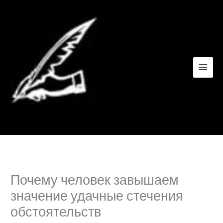
Skip
to
content
Почему человек завышаем
значение удачные стечения
обстоятельств