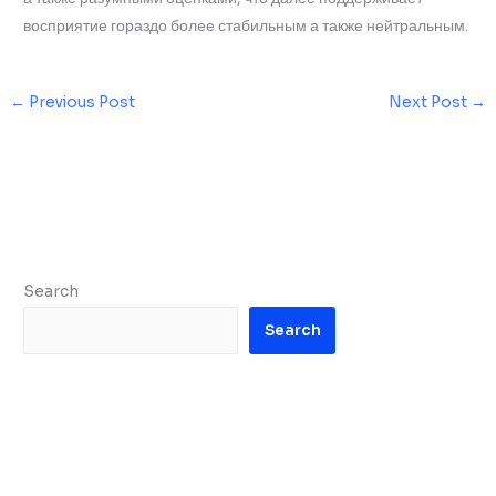
восприятие гораздо более стабильным а также нейтральным.
←
Previous Post
Next Post
→
Search
Search