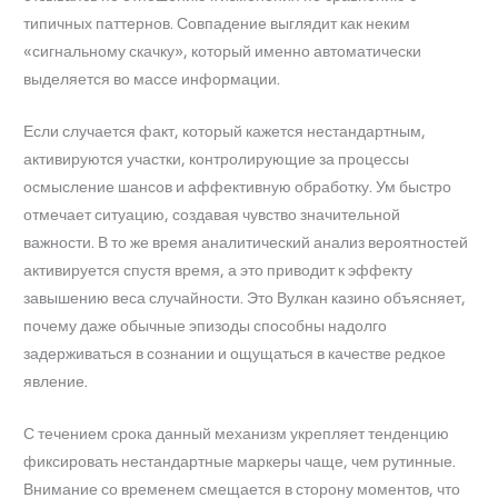
типичных паттернов. Совпадение выглядит как неким
«сигнальному скачку», который именно автоматически
выделяется во массе информации.
Если случается факт, который кажется нестандартным,
активируются участки, контролирующие за процессы
осмысление шансов и аффективную обработку. Ум быстро
отмечает ситуацию, создавая чувство значительной
важности. В то же время аналитический анализ вероятностей
активируется спустя время, а это приводит к эффекту
завышению веса случайности. Это Вулкан казино объясняет,
почему даже обычные эпизоды способны надолго
задерживаться в сознании и ощущаться в качестве редкое
явление.
С течением срока данный механизм укрепляет тенденцию
фиксировать нестандартные маркеры чаще, чем рутинные.
Внимание со временем смещается в сторону моментов, что