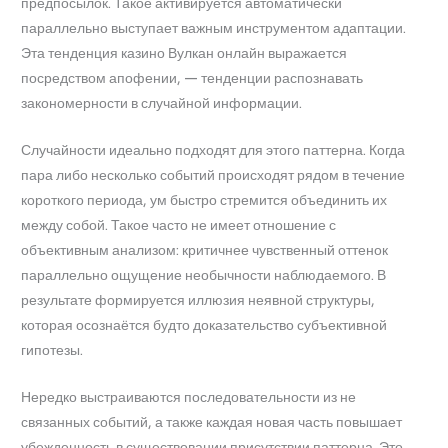
предпосылок. Такое активируется автоматически
параллельно выступает важным инструментом адаптации.
Эта тенденция казино Вулкан онлайн выражается
посредством апофении, — тенденции распознавать
закономерности в случайной информации.
Случайности идеально подходят для этого паттерна. Когда
пара либо несколько событий происходят рядом в течение
короткого периода, ум быстро стремится объединить их
между собой. Такое часто не имеет отношение с
объективным анализом: критичнее чувственный оттенок
параллельно ощущение необычности наблюдаемого. В
результате формируется иллюзия неявной структуры,
которая осознаётся будто доказательство субъективной
гипотезы.
Нередко выстраиваются последовательности из не
связанных событий, а также каждая новая часть повышает
убежденность в существовании присутствии паттерна. Это