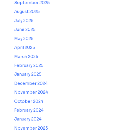
September 2025
August 2025
July 2025
June 2025
May 2025
April 2025
March 2025
February 2025
January 2025
December 2024
November 2024
October 2024
February 2024
January 2024
November 2023