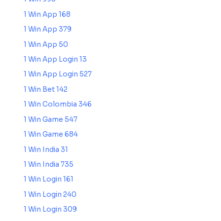
1 Win App 168
1 Win App 379
1 Win App 50
1 Win App Login 13
1 Win App Login 527
1 Win Bet 142
1 Win Colombia 346
1 Win Game 547
1 Win Game 684
1 Win India 31
1 Win India 735
1 Win Login 161
1 Win Login 240
1 Win Login 309