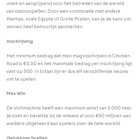
uniek en aangrijpend voor het betreden van de wereld
van casinospellen. Door een combinatie met andere
themas, zoals Egypte of Grote Piraten, kan je de kans om
winnen heel behoorlijk aanmerken.
Inschrijving
Het minimum bedrag dat men mag inschrijven in Chicken
Road is €0,50 en het maximale bedrag per inschrijving ligt
vast op 500. In totaal zijn er dus elf verschillende keuzes
om te spelen.
Max Win
De slotmachine heeft een maximum winst van 5.000 keer
je inzet en bereikte bij de release al voor €50 miljoen aan
weddins uitgekeerd aan spelers over de hele wereld.
Gelukkige Spellen