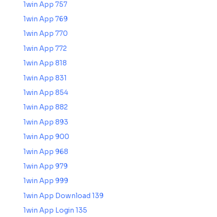
1win App 757
1win App 769
1win App 770
1win App 772
1win App 818
1win App 831
1win App 854
1win App 882
1win App 893
1win App 900
1win App 968
1win App 979
1win App 999
1win App Download 139
1win App Login 135