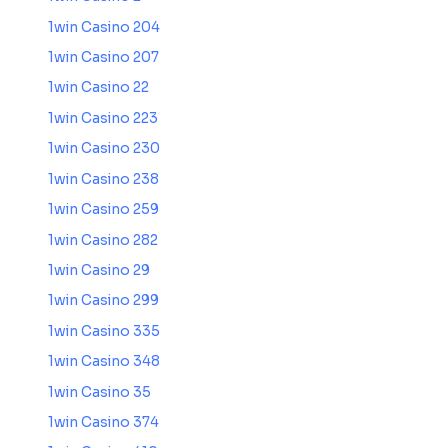
1win Casino 204
1win Casino 207
1win Casino 22
1win Casino 223
1win Casino 230
1win Casino 238
1win Casino 259
1win Casino 282
1win Casino 29
1win Casino 299
1win Casino 335
1win Casino 348
1win Casino 35
1win Casino 374