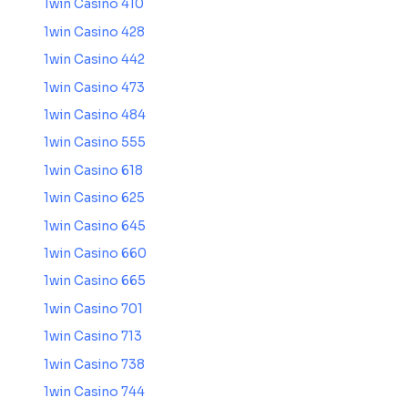
1win Casino 410
1win Casino 428
1win Casino 442
1win Casino 473
1win Casino 484
1win Casino 555
1win Casino 618
1win Casino 625
1win Casino 645
1win Casino 660
1win Casino 665
1win Casino 701
1win Casino 713
1win Casino 738
1win Casino 744