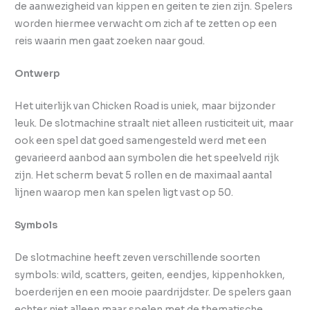
de aanwezigheid van kippen en geiten te zien zijn. Spelers
worden hiermee verwacht om zich af te zetten op een
reis waarin men gaat zoeken naar goud.
Ontwerp
Het uiterlijk van Chicken Road is uniek, maar bijzonder
leuk. De slotmachine straalt niet alleen rusticiteit uit, maar
ook een spel dat goed samengesteld werd met een
gevarieerd aanbod aan symbolen die het speelveld rijk
zijn. Het scherm bevat 5 rollen en de maximaal aantal
lijnen waarop men kan spelen ligt vast op 50.
Symbols
De slotmachine heeft zeven verschillende soorten
symbols: wild, scatters, geiten, eendjes, kippenhokken,
boerderijen en een mooie paardrijdster. De spelers gaan
echter niet alleen maar spelen met de thematische