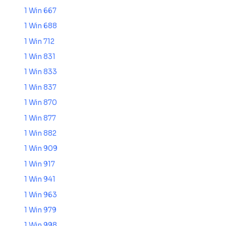
1 Win 667
1 Win 688
1 Win 712
1 Win 831
1 Win 833
1 Win 837
1 Win 870
1 Win 877
1 Win 882
1 Win 909
1 Win 917
1 Win 941
1 Win 963
1 Win 979
1 Win 998