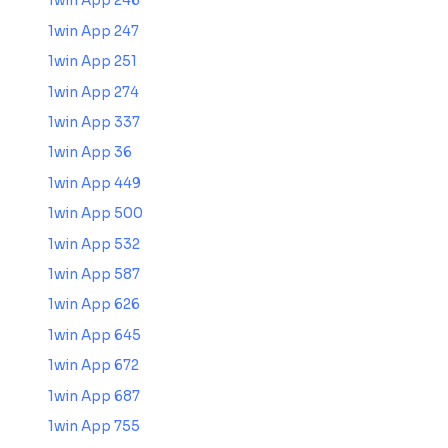
1win App 246
1win App 247
1win App 251
1win App 274
1win App 337
1win App 36
1win App 449
1win App 500
1win App 532
1win App 587
1win App 626
1win App 645
1win App 672
1win App 687
1win App 755