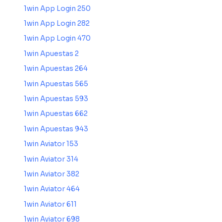
1win App Login 250
1win App Login 282
1win App Login 470
1win Apuestas 2
1win Apuestas 264
1win Apuestas 565
1win Apuestas 593
1win Apuestas 662
1win Apuestas 943
1win Aviator 153
1win Aviator 314
1win Aviator 382
1win Aviator 464
1win Aviator 611
1win Aviator 698