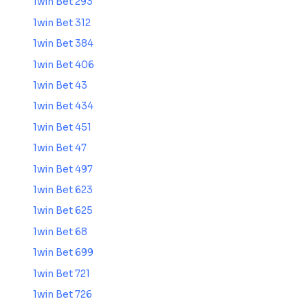
1win Bet 293
1win Bet 312
1win Bet 384
1win Bet 406
1win Bet 43
1win Bet 434
1win Bet 451
1win Bet 47
1win Bet 497
1win Bet 623
1win Bet 625
1win Bet 68
1win Bet 699
1win Bet 721
1win Bet 726