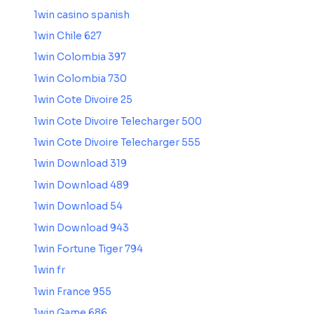
1win casino spanish
1win Chile 627
1win Colombia 397
1win Colombia 730
1win Cote Divoire 25
1win Cote Divoire Telecharger 500
1win Cote Divoire Telecharger 555
1win Download 319
1win Download 489
1win Download 54
1win Download 943
1win Fortune Tiger 794
1win fr
1win France 955
1win Game 686