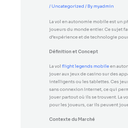
/
Uncategorized
/ By
myadmin
La vol en autonomie mobile est un p
joueurs du monde entier. Ce sujet f
d’expérience et de technologie pour
Définition et Concept
La vol
flight legends mobile
en auton
jouer aux jeux de casino sur des app
intelligents ou les tablettes. Ces j
sans connexion Internet, ce qui perm
jouer partout où ils se trouvent. La 
pour les joueurs, car ils peuvent joue
Contexte du Marché