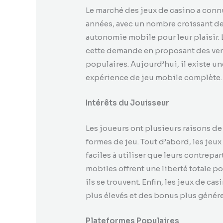
Le marché des jeux de casino a conn
années, avec un nombre croissant de 
autonomie mobile pour leur plaisir.
cette demande en proposant des vers
populaires. Aujourd’hui, il existe u
expérience de jeu mobile complète.
Intérêts du Jouisseur
Les joueurs ont plusieurs raisons de
formes de jeu. Tout d’abord, les jeu
faciles à utiliser que leurs contrep
mobiles offrent une liberté totale po
ils se trouvent. Enfin, les jeux de 
plus élevés et des bonus plus génér
Plateformes Populaires