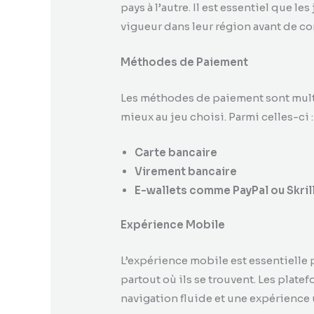
pays à l’autre. Il est essentiel que l
vigueur dans leur région avant de c
Méthodes de Paiement
Les méthodes de paiement sont multip
mieux au jeu choisi. Parmi celles-ci :
Carte bancaire
Virement bancaire
E-wallets comme PayPal ou Skril
Expérience Mobile
L’expérience mobile est essentielle p
partout où ils se trouvent. Les plate
navigation fluide et une expérience u