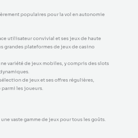
ièrement populaires pour la vol en autonomie
ace utilisateur convivial et ses jeux de haute
lus grandes plateformes de jeux de casino
ne variété de jeux mobiles, y compris des slots
u dynamiques.
 sélection de jeux et ses offres régulières,
 parmi les joueurs.
une vaste gamme de jeux pour tous les goûts.