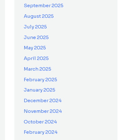
September 2025
August 2025
July 2025
June 2025
May 2025
April 2025
March 2025
February 2025
January 2025
December 2024
November 2024
October 2024
February 2024