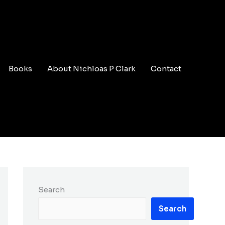
Books
About Nichloas P Clark
Contact
Search
Search