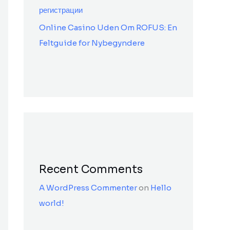
регистрации
Online Casino Uden Om ROFUS: En
Feltguide for Nybegyndere
Recent Comments
A WordPress Commenter
on
Hello
world!