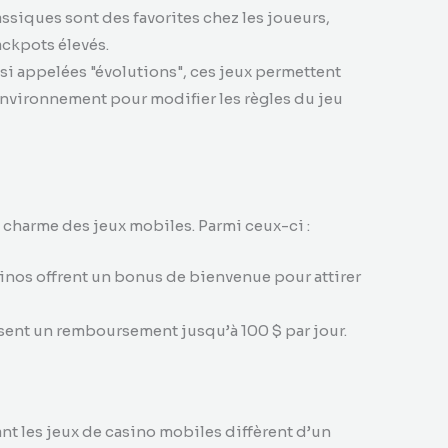
assiques sont des favorites chez les joueurs,
ackpots élevés.
ssi appelées "évolutions", ces jeux permettent
 environnement pour modifier les règles du jeu
 charme des jeux mobiles. Parmi ceux-ci :
asinos offrent un bonus de bienvenue pour attirer
osent un remboursement jusqu’à 100 $ par jour.
nt les jeux de casino mobiles diffèrent d’un