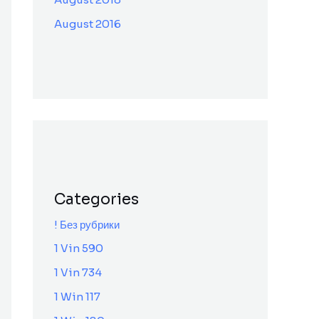
August 2016
Categories
! Без рубрики
1 Vin 590
1 Vin 734
1 Win 117