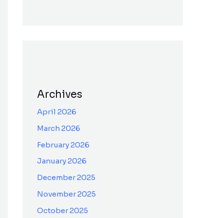
Archives
April 2026
March 2026
February 2026
January 2026
December 2025
November 2025
October 2025