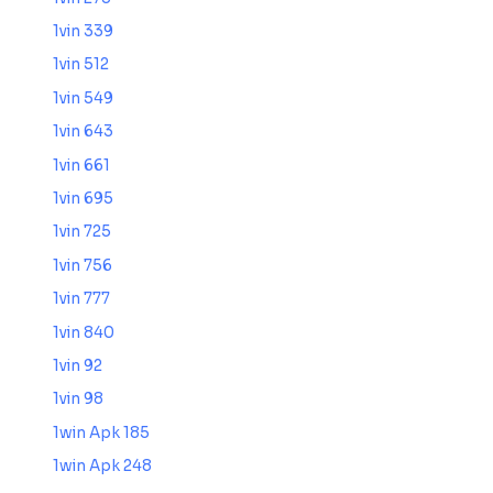
1vin 339
1vin 512
1vin 549
1vin 643
1vin 661
1vin 695
1vin 725
1vin 756
1vin 777
1vin 840
1vin 92
1vin 98
1win Apk 185
1win Apk 248