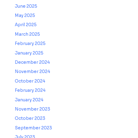
June 2025
May 2025
April 2025
March 2025
February 2025
January 2025
December 2024
November 2024
October 2024
February 2024
January 2024
November 2023
October 2023
September 2023
July 2023