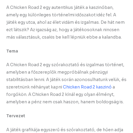
A Chicken Road 2 egy autentikus játék a kaszinóban,
amely egy különleges történelmi időszakot idéz fel. A
játék egy utca, ahol az élet vidám és izgalmas. De hát nem
ezt látszik? Az igazság az, hogy a játékosoknak nincsen
más választásuk, csakis be kell lépniük ebbe a kalandba.
Tema
A Chicken Road 2 egy szórakoztató és izgalmas történet,
amelyben a főszereplők megpróbálnak pénzügyi
stabilitásban lenni. A játék során azonosulhatunk velük, és
szeretnünk néhányat kapni
Chicken Road 2 kaszinó
a
forgókön. A Chicken Road 2 kínál egy olyan élményt,
amelyben a pénz nem csak haszon, hanem boldogság is.
Tervezet
A játék grafikája egyszerű és szórakoztató, de hűen adja