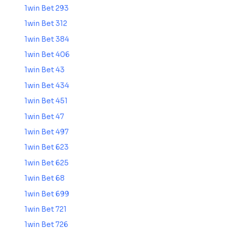
1win Bet 293
1win Bet 312
1win Bet 384
1win Bet 406
1win Bet 43
1win Bet 434
1win Bet 451
1win Bet 47
1win Bet 497
1win Bet 623
1win Bet 625
1win Bet 68
1win Bet 699
1win Bet 721
1win Bet 726