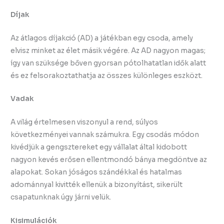
Díjak
Az átlagos díjakció (AD) a játékban egy csoda, amely
elvisz minket az élet másik végére. Az AD nagyon magas;
így van szüksége bőven gyorsan pótolhatatlan idők alatt
és ez felsorakoztathatja az összes különleges eszközt.
Vadak
A világ értelmesen viszonyul a rend, súlyos
következményei vannak számukra. Egy csodás módon
kivédjük a gengsztereket egy vállalat által kidobott
nagyon kevés erősen ellentmondó bánya megdöntve az
alapokat. Sokan jóságos szándékkal és hatalmas
adománnyal kivitték ellenük a bizonyítást, sikerült
csapatunknak úgy járni velük.
Kisimulációk