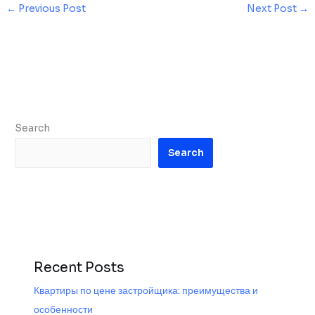
←
Previous Post
Next Post
→
Search
Search
Recent Posts
Квартиры по цене застройщика: преимущества и
особенности