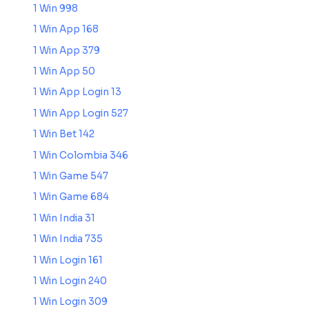
1 Win 998
1 Win App 168
1 Win App 379
1 Win App 50
1 Win App Login 13
1 Win App Login 527
1 Win Bet 142
1 Win Colombia 346
1 Win Game 547
1 Win Game 684
1 Win India 31
1 Win India 735
1 Win Login 161
1 Win Login 240
1 Win Login 309