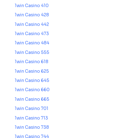
1win Casino 410
1win Casino 428
1win Casino 442
1win Casino 473
1win Casino 484
1win Casino 555
1win Casino 618
1win Casino 625
1win Casino 645
1win Casino 660
1win Casino 665
1win Casino 701
1win Casino 713
1win Casino 738
1win Casino 744