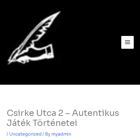
Skip
to
content
Csirke Utca 2 – Autentikus
Játék Történetei
/
Uncategorized
/ By
myadmin