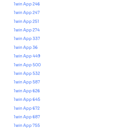
1win App 246
1win App 247
1win App 251
1win App 274
1win App 337
1win App 36
1win App 449
1win App 500
1win App 532
1win App 587
1win App 626
1win App 645
1win App 672
1win App 687
1win App 755