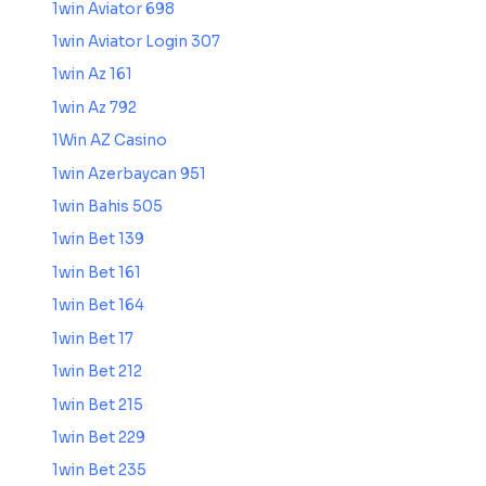
1win Aviator 698
1win Aviator Login 307
1win Az 161
1win Az 792
1Win AZ Casino
1win Azerbaycan 951
1win Bahis 505
1win Bet 139
1win Bet 161
1win Bet 164
1win Bet 17
1win Bet 212
1win Bet 215
1win Bet 229
1win Bet 235