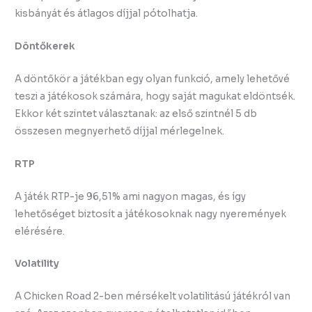
kisbányát és átlagos díjjal pótolhatja.
Döntőkerek
A döntőkör a játékban egy olyan funkció, amely lehetővé
teszi a játékosok számára, hogy saját magukat eldöntsék.
Ekkor két szintet választanak: az első szintnél 5 db
összesen megnyerhető díjjal mérlegelnek.
RTP
A játék RTP-je 96,51% ami nagyon magas, és így
lehetőséget biztosít a játékosoknak nagy nyeremények
elérésére.
Volatility
A Chicken Road 2-ben mérsékelt volatilitású játékról van