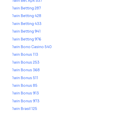
1win Bet Apk 537
1win Betting 287
1win Betting 428
1win Betting 433
1win Betting 941
1win Betting 976
1win Bono Casino 540
1win Bonus 113
1win Bonus 253
1win Bonus 368
1win Bonus 511
1win Bonus 85
1win Bonus 913
1win Bonus 973
1win Brasil 125