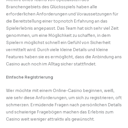
Branchengebiets des Glücksspiels haben alle
erforderlichen Anforderungen und Voraussetzungen für
die Bereitstellung einer topnotch Erfahrung an das
Spielerlebnis angepasst. Das Team hat sich sehr viel Zeit
genommen, um eine Möglichkeit zu schaffen, in dem
Spielern möglichst schnell ein Gefühl von Sicherheit
vermittelt wird. Durch viele kleine Details und kleine
Features haben sie es ermöglicht, dass die Anbindung ans
Casino auch noch im Alltag sicher stattfindet.
Einfache Registrierung
Wer möchte mit einem Online-Casino beginnen, weiß,
wie sehr diese Anforderungen, um sich zu registrieren, oft
schmerzen. Ermüdende Fragen nach persönlichen Details
und schwierige Fragebögen machen das Erlebnis zum
Casino weit weniger attraktiv als gewünscht.