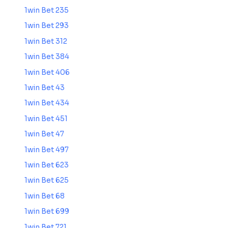
1win Bet 235
1win Bet 293
1win Bet 312
1win Bet 384
1win Bet 406
1win Bet 43
1win Bet 434
1win Bet 451
1win Bet 47
1win Bet 497
1win Bet 623
1win Bet 625
1win Bet 68
1win Bet 699
1win Bet 721