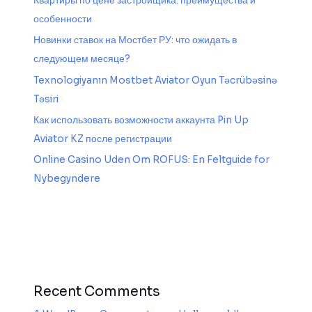
Квартиры по цене застройщика: преимущества и
особенности
Новинки ставок на Мостбет РУ: что ожидать в
следующем месяце?
Texnologiyanın Mostbet Aviator Oyun Təcrübəsinə
Təsiri
Как использовать возможности аккаунта Pin Up
Aviator KZ после регистрации
Online Casino Uden Om ROFUS: En Feltguide for
Nybegyndere
Recent Comments