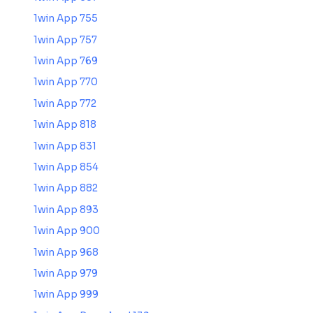
1win App 755
1win App 757
1win App 769
1win App 770
1win App 772
1win App 818
1win App 831
1win App 854
1win App 882
1win App 893
1win App 900
1win App 968
1win App 979
1win App 999