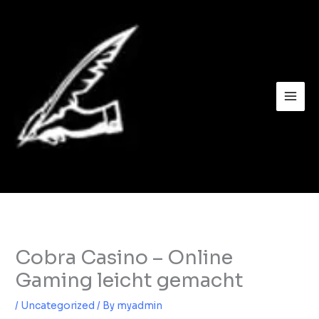
Skip
to
content
Cobra Casino – Online
Gaming leicht gemacht
/
Uncategorized
/ By
myadmin