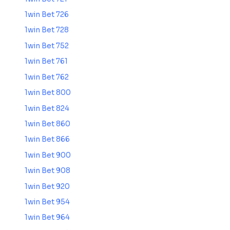
1win Bet 726
1win Bet 728
1win Bet 752
1win Bet 761
1win Bet 762
1win Bet 800
1win Bet 824
1win Bet 860
1win Bet 866
1win Bet 900
1win Bet 908
1win Bet 920
1win Bet 954
1win Bet 964