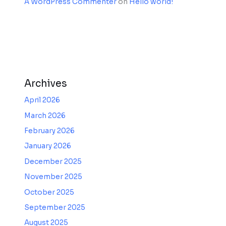
A WordPress Commenter
on
Hello world!
Archives
April 2026
March 2026
February 2026
January 2026
December 2025
November 2025
October 2025
September 2025
August 2025