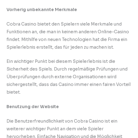
Vorherig unbekannte Merkmale
Cobra Casino bietet den Spielern viele Merkmale und
Funktionen an, die man in keinem anderen Online-Casino
findet. Mithilfe von neuen Technologien hat die Firma ein
Spielerlebnis erstellt, das für jeden zu machen ist.
Ein wichtiger Punkt bei diesem Spielerlebnis ist die
Sicherheit des Spiels. Durch regelmäßige Prüfungen und
Überprüfungen durch externe Organisationen wird
sichergestellt, dass das Casino immer einen fairen Vorteil
bietet.
Benutzung der Website
Die Benutzerfreundlichkeit von Cobra Casino ist ein
weiterer wichtiger Punkt an dem viele Spieler
hervorheben. Einfache Navigation und die Möglichkeit