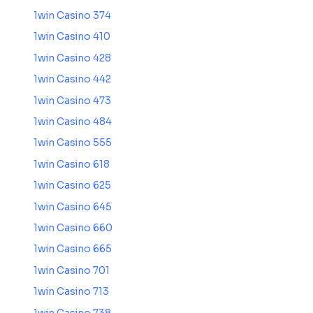
1win Casino 374
1win Casino 410
1win Casino 428
1win Casino 442
1win Casino 473
1win Casino 484
1win Casino 555
1win Casino 618
1win Casino 625
1win Casino 645
1win Casino 660
1win Casino 665
1win Casino 701
1win Casino 713