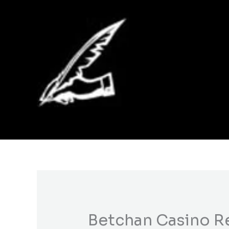
Skip
to
content
Betchan Casino Re