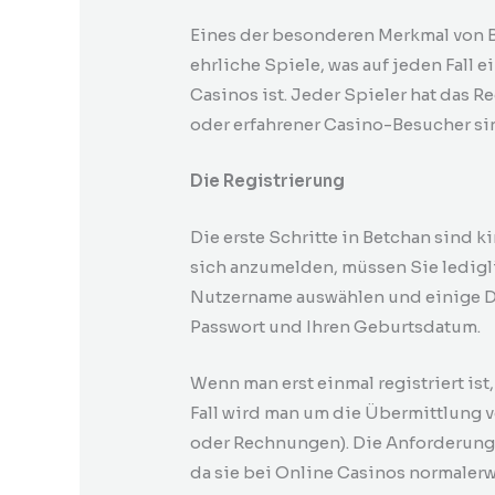
Eines der besonderen Merkmal von Be
ehrliche Spiele, was auf jeden Fall ei
Casinos ist. Jeder Spieler hat das R
oder erfahrener Casino-Besucher si
Die Registrierung
Die erste Schritte in Betchan sind k
sich anzumelden, müssen Sie ledigl
Nutzername auswählen und einige Da
Passwort und Ihren Geburtsdatum.
Wenn man erst einmal registriert is
Fall wird man um die Übermittlung
oder Rechnungen). Die Anforderung i
da sie bei Online Casinos normale