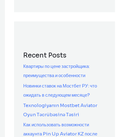
Recent Posts
Квартиры по цене застройщика:
преимущества и особенности
Новинки ставок на Мостбет РУ: что
ожидать в следующем месяце?
Texnologiyanın Mostbet Aviator
Oyun Təcrübəsinə Təsiri
Как использовать возможности
аккаунта Pin Up Aviator KZ после