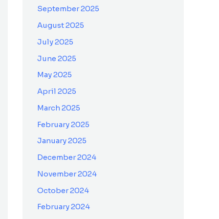
September 2025
August 2025
July 2025
June 2025
May 2025
April 2025
March 2025
February 2025
January 2025
December 2024
November 2024
October 2024
February 2024