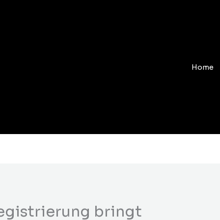
Home
gistrierung bringt