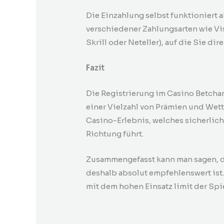
Die Einzahlung selbst funktioniert a
verschiedener Zahlungsarten wie Vi
Skrill oder Neteller), auf die Sie di
Fazit
Die Registrierung im Casino Betchan 
einer Vielzahl von Prämien und Wett
Casino-Erlebnis, welches sicherlich
Richtung führt.
Zusammengefasst kann man sagen, d
deshalb absolut empfehlenswert ist. 
mit dem hohen Einsatz limit der Sp