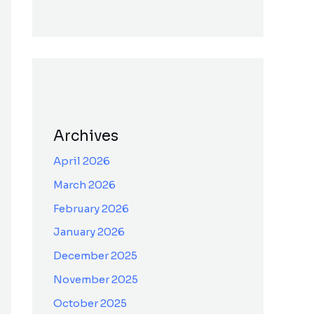
Archives
April 2026
March 2026
February 2026
January 2026
December 2025
November 2025
October 2025