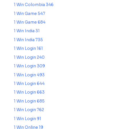
1 Win Colombia 346
1 Win Game 547
1 Win Game 684
1 Win India 31
1 Win India 735
1 Win Login 161
1 Win Login 240
1 Win Login 309
1 Win Login 493
1 Win Login 644
1 Win Login 663
1 Win Login 685
1 Win Login 762
1 Win Login 91
1 Win Online 19