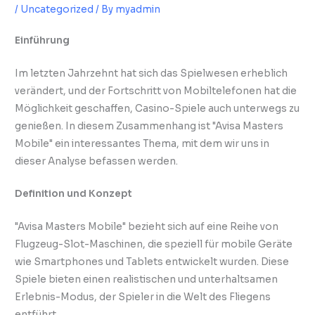
/
Uncategorized
/ By
myadmin
Einführung
Im letzten Jahrzehnt hat sich das Spielwesen erheblich
verändert, und der Fortschritt von Mobiltelefonen hat die
Möglichkeit geschaffen, Casino-Spiele auch unterwegs zu
genießen. In diesem Zusammenhang ist "Avisa Masters
Mobile" ein interessantes Thema, mit dem wir uns in
dieser Analyse befassen werden.
Definition und Konzept
"Avisa Masters Mobile" bezieht sich auf eine Reihe von
Flugzeug-Slot-Maschinen, die speziell für mobile Geräte
wie Smartphones und Tablets entwickelt wurden. Diese
Spiele bieten einen realistischen und unterhaltsamen
Erlebnis-Modus, der Spieler in die Welt des Fliegens
entführt.