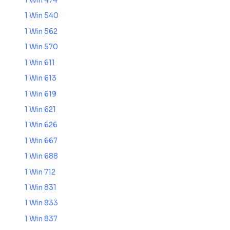
1 Win 474
1 Win 540
1 Win 562
1 Win 570
1 Win 611
1 Win 613
1 Win 619
1 Win 621
1 Win 626
1 Win 667
1 Win 688
1 Win 712
1 Win 831
1 Win 833
1 Win 837