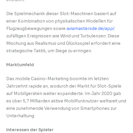
Die Spielmechanik dieser Slot-Maschinen basiert auf
einer Kombination von physikalischen Modellen für
Flugzeugbewegungen sowie
aviamastersde.de/app/
zufälligen Ereignissen wie Wind und Turbulenzen. Diese
Mischung aus Realismus und Glücksspiel erfordert eine
strategische Taktik, um Siege zu erringen.
Marktumfeld
Das mobile Casino-Marketing boomte im letzten
Jahrzehnt rapide an, wodurch der Markt für Slot-Spiele
auf Mobilgeräten weiter expandierte. Im Jahr 2020 gab
es über 5,7 Milliarden aktive Mobilfunknutzer weltweit und
eine zunehmende Verwendung von Smartphones zur
Unterhaltung.
Interessen der Spieler