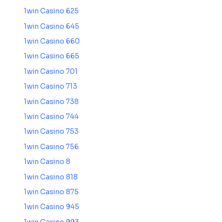
1win Casino 625
1win Casino 645
1win Casino 660
1win Casino 665
1win Casino 701
1win Casino 713
1win Casino 738
1win Casino 744
1win Casino 753
1win Casino 756
1win Casino 8
1win Casino 818
1win Casino 875
1win Casino 945