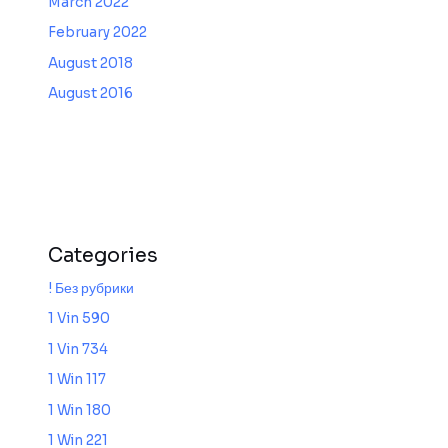
March 2022
February 2022
August 2018
August 2016
Categories
! Без рубрики
1 Vin 590
1 Vin 734
1 Win 117
1 Win 180
1 Win 221