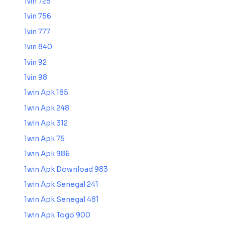
1vin 725
1vin 756
1vin 777
1vin 840
1vin 92
1vin 98
1win Apk 185
1win Apk 248
1win Apk 312
1win Apk 75
1win Apk 986
1win Apk Download 983
1win Apk Senegal 241
1win Apk Senegal 481
1win Apk Togo 900