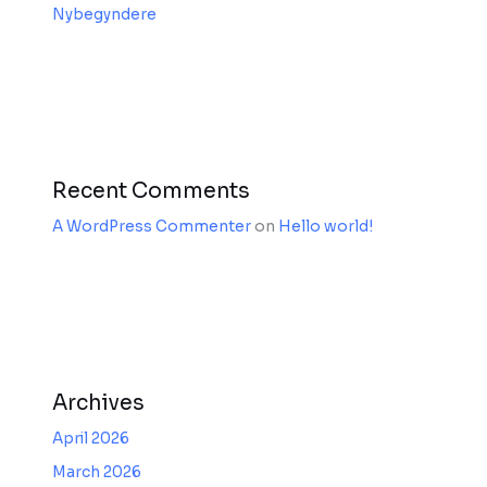
Nybegyndere
Recent Comments
A WordPress Commenter
on
Hello world!
Archives
April 2026
March 2026