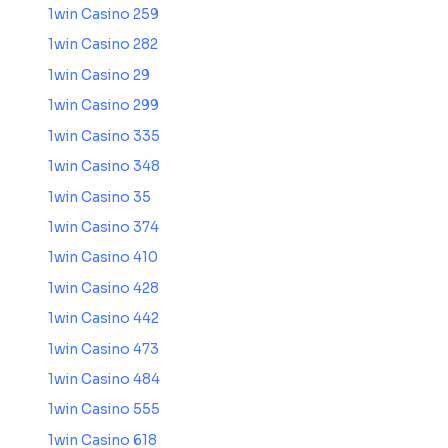
1win Casino 259
1win Casino 282
1win Casino 29
1win Casino 299
1win Casino 335
1win Casino 348
1win Casino 35
1win Casino 374
1win Casino 410
1win Casino 428
1win Casino 442
1win Casino 473
1win Casino 484
1win Casino 555
1win Casino 618