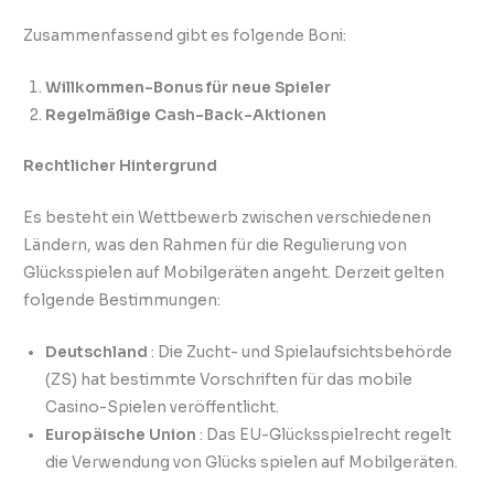
Zusammenfassend gibt es folgende Boni:
Willkommen-Bonus für neue Spieler
Regelmäßige Cash-Back-Aktionen
Rechtlicher Hintergrund
Es besteht ein Wettbewerb zwischen verschiedenen
Ländern, was den Rahmen für die Regulierung von
Glücksspielen auf Mobilgeräten angeht. Derzeit gelten
folgende Bestimmungen:
Deutschland
: Die Zucht- und Spielaufsichtsbehörde
(ZS) hat bestimmte Vorschriften für das mobile
Casino-Spielen veröffentlicht.
Europäische Union
: Das EU-Glücksspielrecht regelt
die Verwendung von Glücks spielen auf Mobilgeräten.