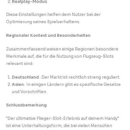
Realplay-Modus
Diese Einstellungen helfen dem Nutzer bei der
Optimierung seines Spielverhaltens.
Regionaler Kontext und Besonderheiten
Zusammenfassend weisen einige Regionen besondere
Merkmale auf, die für die Nutzung von Flugzeug-Slots
relevant sind:
Deutschland
: Der Markt ist rechtlich streng reguliert.
Asien
: In einigen Ländern gibt es spezifische Gesetze
und Vorschriften.
Schlussbemerkung
"Der ultimative Flieger-Slot-Erlebnis auf deinem Handy"
ist eine Unterhaltungsform, die bei vielen Menschen