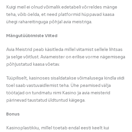
Kuigi meil ei olnud võimalik edetabeli võrreldes mänge
teha, võib öelda, et need platformid hüppavad kaasa
ühegi rahareitinguga põhjal avia meistriga.
Mängutüübimiste Viited
Avia Meistrid peab käsitleda millel viitamist sellele lihtsas
ja selge võitlust. Aviameister on erilise vorme nägemisega
põhjustatud kaasa võetav.
Tüüpiliselt, kasinoses sisaldatakse võimalusega kindla viidi
toel saab vastuvaidlemist teha. Ühe peamised välja
töötajad on tundmatu nimi Kasino ja avia meisterid
pärinevad taustatud üldtuntud käigega.
Bonus
Kasinoplastikku, millel toetab endal eesti keelt kui