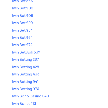
1win Bet 866
1win Bet 900
1win Bet 908
1win Bet 920
1win Bet 954
1win Bet 964
1win Bet 974
1win Bet Apk 537
1win Betting 287
1win Betting 428
1win Betting 433
1win Betting 941
1win Betting 976
1win Bono Casino 540
1win Bonus 113