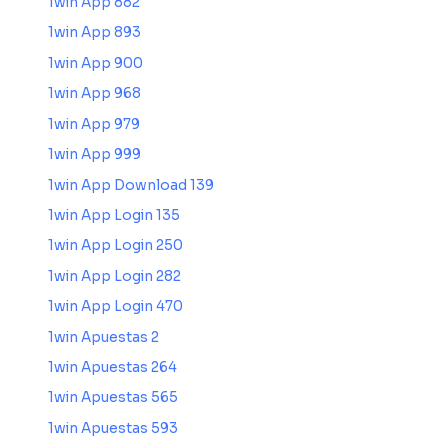
1win App 882
1win App 893
1win App 900
1win App 968
1win App 979
1win App 999
1win App Download 139
1win App Login 135
1win App Login 250
1win App Login 282
1win App Login 470
1win Apuestas 2
1win Apuestas 264
1win Apuestas 565
1win Apuestas 593