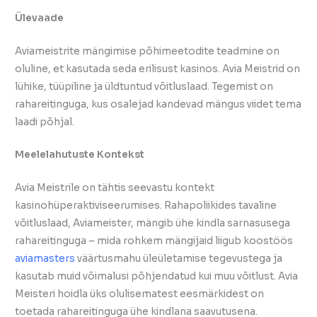
Ülevaade
Aviameistrite mängimise põhimeetodite teadmine on
oluline, et kasutada seda erilisust kasinos. Avia Meistrid on
lühike, tüüpiline ja üldtuntud võitluslaad. Tegemist on
rahareitinguga, kus osalejad kandevad mängus viidet tema
laadi põhjal.
Meelelahutuste Kontekst
Avia Meistrile on tähtis seevastu kontekt
kasinohüperaktiviseerumises. Rahapoliikides tavaline
võitluslaad, Aviameister, mängib ühe kindla sarnasusega
rahareitinguga – mida rohkem mängijaid liigub koostöös
aviamasters
väärtusmahu üleületamise tegevustega ja
kasutab muid võimalusi põhjendatud kui muu võitlust. Avia
Meisteri hoidla üks olulisematest eesmärkidest on
toetada rahareitinguga ühe kindlana saavutusena.