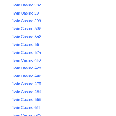
1win Casino 282
1win Casino 29
1win Casino 299
1win Casino 335
1win Casino 348
1win Casino 35
1win Casino 374
1win Casino 410
1win Casino 428
1win Casino 442
1win Casino 473
1win Casino 484
1win Casino 555
1win Casino 618
1win Casino 625