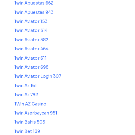
1win Apuestas 662
1win Apuestas 943
1win Aviator 153
1win Aviator 314
1win Aviator 382
1win Aviator 464
1win Aviator 611
1win Aviator 698
1win Aviator Login 307
1win Az 161
1win Az 792
1Win AZ Casino
1win Azerbaycan 951
1win Bahis 505
1win Bet 139