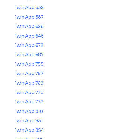
1win App 532
1win App 587
1win App 626
1win App 645
1win App 672
1win App 687
1win App 755
1win App 757
1win App 769
1win App 770
1win App 772
1win App 818
1win App 831
1win App 854