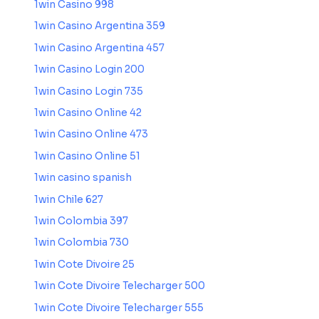
1win Casino 998
1win Casino Argentina 359
1win Casino Argentina 457
1win Casino Login 200
1win Casino Login 735
1win Casino Online 42
1win Casino Online 473
1win Casino Online 51
1win casino spanish
1win Chile 627
1win Colombia 397
1win Colombia 730
1win Cote Divoire 25
1win Cote Divoire Telecharger 500
1win Cote Divoire Telecharger 555