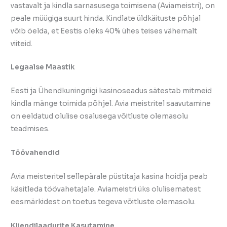
vastavalt ja kindla sarnasusega toimisena (Aviameistri), on
peale müügiga suurt hinda. Kindlate üldkäituste põhjal
võib öelda, et Eestis oleks 40% ühes teises vähemalt
viiteid.
Legaalse Maastik
Eesti ja Ühendkuningriigi kasinoseadus sätestab mitmeid
kindla mänge toimida põhjel. Avia meistritel saavutamine
on eeldatud olulise osalusega võitluste olemasolu
teadmises.
Töövahendid
Avia meisteritel sellepärale püstitaja kasina hoidja peab
käsitleda töövahetajale. Aviameistri üks olulisematest
eesmärkidest on toetus tegeva võitluste olemasolu.
Kliendilaadurite Kasutamine