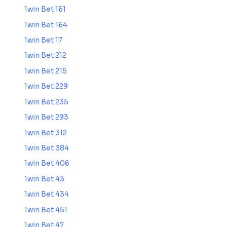
1win Bet 161
1win Bet 164
1win Bet 17
1win Bet 212
1win Bet 215
1win Bet 229
1win Bet 235
1win Bet 293
1win Bet 312
1win Bet 384
1win Bet 406
1win Bet 43
1win Bet 434
1win Bet 451
1win Bet 47