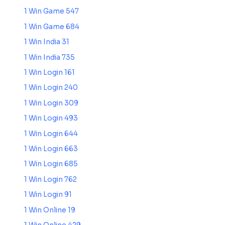
1 Win Game 547
1 Win Game 684
1 Win India 31
1 Win India 735
1 Win Login 161
1 Win Login 240
1 Win Login 309
1 Win Login 493
1 Win Login 644
1 Win Login 663
1 Win Login 685
1 Win Login 762
1 Win Login 91
1 Win Online 19