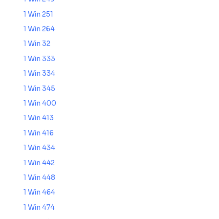
1 Win 251
1 Win 264
1 Win 32
1 Win 333
1 Win 334
1 Win 345
1 Win 400
1 Win 413
1 Win 416
1 Win 434
1 Win 442
1 Win 448
1 Win 464
1 Win 474