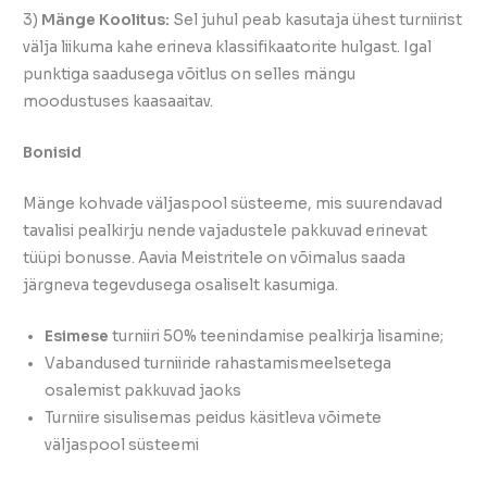
3)
Mänge Koolitus:
Sel juhul peab kasutaja ühest turniirist
välja liikuma kahe erineva klassifikaatorite hulgast. Igal
punktiga saadusega võitlus on selles mängu
moodustuses kaasaaitav.
Bonisid
Mänge kohvade väljaspool süsteeme, mis suurendavad
tavalisi pealkirju nende vajadustele pakkuvad erinevat
tüüpi bonusse. Aavia Meistritele on võimalus saada
järgneva tegevdusega osaliselt kasumiga.
Esimese
turniiri 50% teenindamise pealkirja lisamine;
Vabandused turniiride rahastamismeelsetega
osalemist pakkuvad jaoks
Turniire sisulisemas peidus käsitleva võimete
väljaspool süsteemi