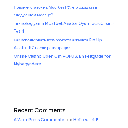
Новинки ставок на Мостбет РУ: что ожидать в
следующем месяце?
Texnologiyanın Mostbet Aviator Oyun Təcrübəsinə
Təsiri
Как использовать возможности аккаунта Pin Up
Aviator KZ после регистрации
Online Casino Uden Om ROFUS: En Feltguide for
Nybegyndere
Recent Comments
A WordPress Commenter
on
Hello world!