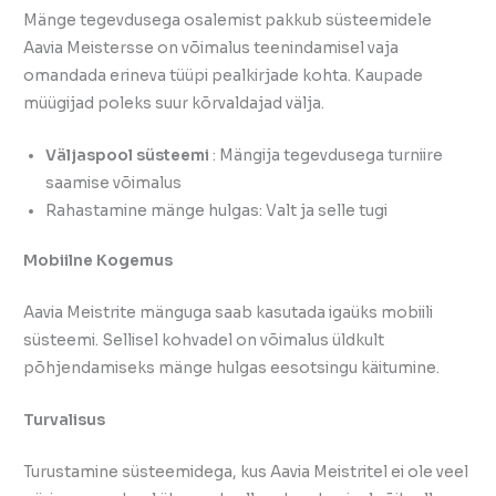
Mänge tegevdusega osalemist pakkub süsteemidele
Aavia Meistersse on võimalus teenindamisel vaja
omandada erineva tüüpi pealkirjade kohta. Kaupade
müügijad poleks suur kõrvaldajad välja.
Väljaspool süsteemi
: Mängija tegevdusega turniire
saamise võimalus
Rahastamine mänge hulgas: Valt ja selle tugi
Mobiilne Kogemus
Aavia Meistrite mänguga saab kasutada igaüks mobiili
süsteemi. Sellisel kohvadel on võimalus üldkult
põhjendamiseks mänge hulgas eesotsingu käitumine.
Turvalisus
Turustamine süsteemidega, kus Aavia Meistritel ei ole veel