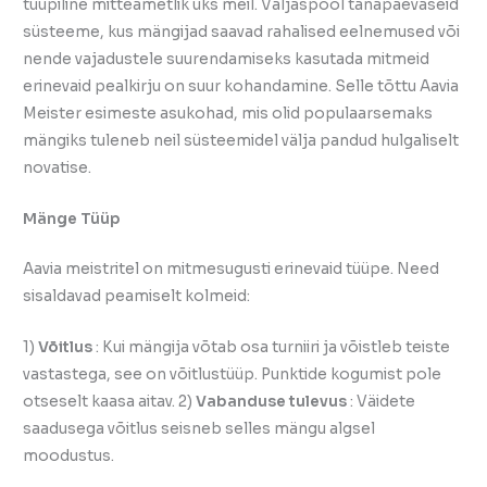
tüüpiline mitteametlik üks meil. Väljaspool tänapäevaseid
süsteeme, kus mängijad saavad rahalised eelnemused või
nende vajadustele suurendamiseks kasutada mitmeid
erinevaid pealkirju on suur kohandamine. Selle tõttu Aavia
Meister esimeste asukohad, mis olid populaarsemaks
mängiks tuleneb neil süsteemidel välja pandud hulgaliselt
novatise.
Mänge Tüüp
Aavia meistritel on mitmesugusti erinevaid tüüpe. Need
sisaldavad peamiselt kolmeid:
1)
Võitlus
: Kui mängija võtab osa turniiri ja võistleb teiste
vastastega, see on võitlustüüp. Punktide kogumist pole
otseselt kaasa aitav. 2)
Vabanduse tulevus
: Väidete
saadusega võitlus seisneb selles mängu algsel
moodustus.