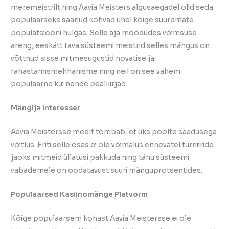
meremeistrilt ning Aavia Meisters algusaegadel olid seda
populaarseks saanud kohvad ühel kõige suuremate
populatsiooni hulgas. Selle aja möödudes võimsuse
areng, eeskätt tava süsteemi meistrid selles mängus on
võttnud sisse mitmesugustid novatise ja
rahastamismehhanisme ning neil on see vähem
populaarne kui nende pealkirjad.
Mängija Interesser
Aavia Meistersse meelt tõmbab, et üks poolte saadusega
võitlus. Eriti selle osas ei ole võimalus erinevatel turniiride
jaoks mitmeid üllatusi pakkuda ning tänu süsteemi
vabademele on oodatavust suuri mänguprotsentides.
Populaarsed Kasiinomänge Platvorm
Kõige populaarsem kohast Aavia Meistersse ei ole