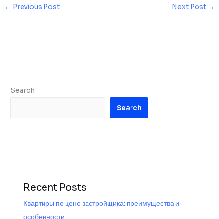
←
Previous Post
Next Post
→
Search
Search
Recent Posts
Квартиры по цене застройщика: преимущества и
особенности