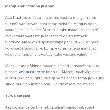
Mängu Definitsioon ja Konn
Avia Masters on tüüpiline online kasiino mäng, mis on
tuleneb vanast vabadest meremeistrilt. Mängus peab
kasutaja selleks ettevõtmiseks rahu maadelda kahe või
rohkemate vastaste ja sarnane tegevus mitmeid
turniireid. Mäng on tüüpiliselt välja pandud 5-10 erineva
kõrgusega võistlusliku komplektina, millega mängijad
võistleks meistrile ja võitlusi kahe vastase vahel.
Mängu konn põhineb peaaegu täiesti sarnaselt tavalise
turnami
aviamasters.ee
konnikul. Mängija saab algusest
lõpuni koguda punkte, kus iga võitis annab tema jaoks üks
kindel suuruspunktide osa. Punktid määravad meistri.
Turu Kontekst
Kasiinomänge on tuleneb tavaliselt vanast vabadest