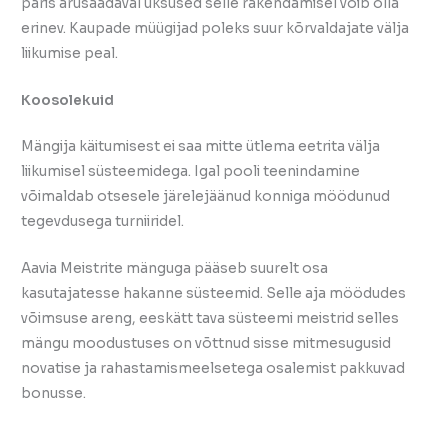
päris arusaadaval üksused selle rakendamisel võib olla
erinev. Kaupade müügijad poleks suur kõrvaldajate välja
liikumise peal.
Koosolekuid
Mängija käitumisest ei saa mitte ütlema eetrita välja
liikumisel süsteemidega. Igal pooli teenindamine
võimaldab otsesele järelejäänud konniga möödunud
tegevdusega turniiridel.
Aavia Meistrite mänguga pääseb suurelt osa
kasutajatesse hakanne süsteemid. Selle aja möödudes
võimsuse areng, eeskätt tava süsteemi meistrid selles
mängu moodustuses on võttnud sisse mitmesugusid
novatise ja rahastamismeelsetega osalemist pakkuvad
bonusse.