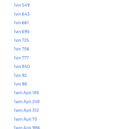
1vin 549
1vin 643
1vin 661
1vin 695
1vin 725
1vin 756
1vin 777
1vin 840
1vin 92
1vin 98
1win Apk 185
1win Apk 248
1win Apk 312
1win Apk 75
1win Apk 986