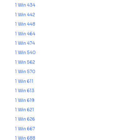
1 Win 434
1 Win 442
1 Win 448
1 Win 464
1 Win 474
1 Win 540
1 Win 562
1 Win 570
1 Win 611
1 Win 613
1 Win 619
1 Win 621
1 Win 626
1 Win 667
1 Win 688