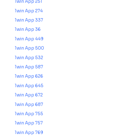
1win App 251
1win App 274
1win App 337
1win App 36
1win App 449
1win App 500
1win App 532
1win App 587
1win App 626
1win App 645
1win App 672
1win App 687
1win App 755
1win App 757
1win App 769