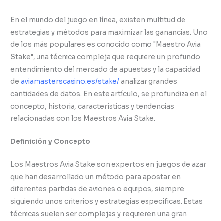
En el mundo del juego en línea, existen multitud de
estrategias y métodos para maximizar las ganancias. Uno
de los más populares es conocido como "Maestro Avia
Stake", una técnica compleja que requiere un profundo
entendimiento del mercado de apuestas y la capacidad
de
aviamasterscasino.es/stake/
analizar grandes
cantidades de datos. En este artículo, se profundiza en el
concepto, historia, características y tendencias
relacionadas con los Maestros Avia Stake.
Definición y Concepto
Los Maestros Avia Stake son expertos en juegos de azar
que han desarrollado un método para apostar en
diferentes partidas de aviones o equipos, siempre
siguiendo unos criterios y estrategias específicas. Estas
técnicas suelen ser complejas y requieren una gran