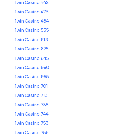
1win Casino 442
1win Casino 473
1win Casino 484
1win Casino 555
1win Casino 618
1win Casino 625
1win Casino 645
1win Casino 660
1win Casino 665
1win Casino 701
1win Casino 713
1win Casino 738
1win Casino 744
1win Casino 753
1win Casino 756