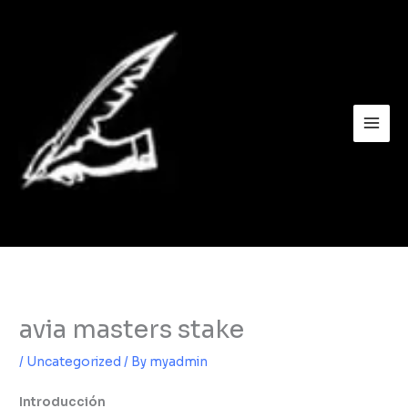
Skip
to
content
avia masters stake
/
Uncategorized
/ By
myadmin
Introducción