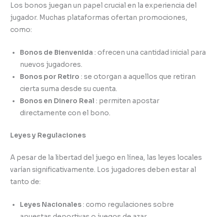
Los bonos juegan un papel crucial en la experiencia del
jugador. Muchas plataformas ofertan promociones,
como:
Bonos de Bienvenida
: ofrecen una cantidad inicial para
nuevos jugadores.
Bonos por Retiro
: se otorgan a aquellos que retiran
cierta suma desde su cuenta.
Bonos en Dinero Real
: permiten apostar
directamente con el bono.
Leyes y Regulaciones
A pesar de la libertad del juego en línea, las leyes locales
varían significativamente. Los jugadores deben estar al
tanto de:
Leyes Nacionales
: como regulaciones sobre
apuestas deportivas o juegos de azar.