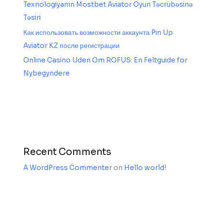
Texnologiyanın Mostbet Aviator Oyun Təcrübəsinə
Təsiri
Как использовать возможности аккаунта Pin Up
Aviator KZ после регистрации
Online Casino Uden Om ROFUS: En Feltguide for
Nybegyndere
Recent Comments
A WordPress Commenter
on
Hello world!