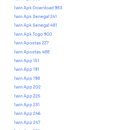
1win Apk Download 983
1win Apk Senegal 241
1win Apk Senegal 481
1win Apk Togo 900
1win Apostas 227
1win Apostas 488
1win App 151
1win App 191
1win App 198
1win App 202
1win App 225
1win App 231
1win App 246
1win App 247