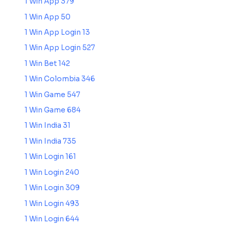
1 Win App 379
1 Win App 50
1 Win App Login 13
1 Win App Login 527
1 Win Bet 142
1 Win Colombia 346
1 Win Game 547
1 Win Game 684
1 Win India 31
1 Win India 735
1 Win Login 161
1 Win Login 240
1 Win Login 309
1 Win Login 493
1 Win Login 644