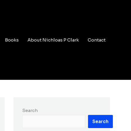
Books
About Nichloas P Clark
Contact
Search
Search