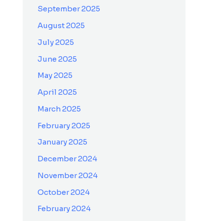
September 2025
August 2025
July 2025
June 2025
May 2025
April 2025
March 2025
February 2025
January 2025
December 2024
November 2024
October 2024
February 2024