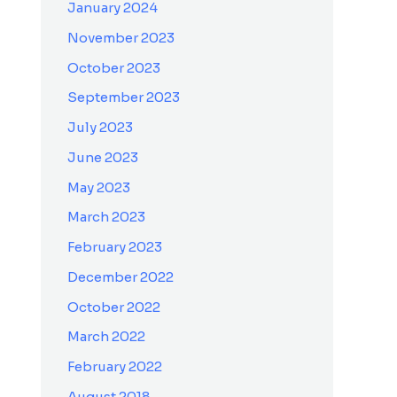
January 2024
November 2023
October 2023
September 2023
July 2023
June 2023
May 2023
March 2023
February 2023
December 2022
October 2022
March 2022
February 2022
August 2018