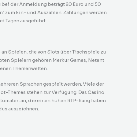
 bei der Anmeldung beträgt 20 Euro und 50
n" zum Ein- und Auszahlen. Zahlungen werden
rei Tagen ausgeführt.
e an Spielen, die von Slots über Tischspiele zu
iebten Spielern gehören Merkur Games, Netent
edenen Themenwelten.
mehreren Sprachen gespielt werden. Viele der
lot-Themes stehen zur Verfügung. Das Casino
automaten an, die einen hohen RTP-Rang haben
dus auszeichnen.