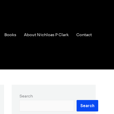
Books
About Nichloas P Clark
Contact
Search
Search