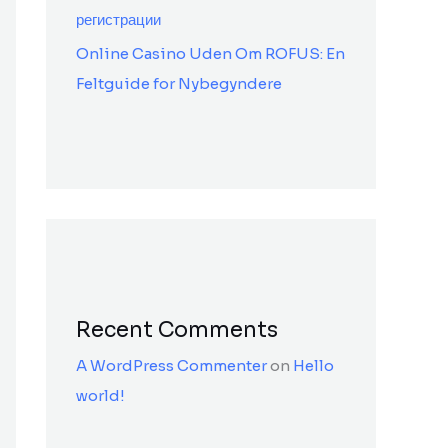
регистрации
Online Casino Uden Om ROFUS: En
Feltguide for Nybegyndere
Recent Comments
A WordPress Commenter
on
Hello
world!