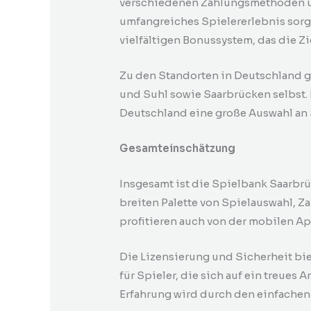
verschiedenen Zahlungsmethoden un
umfangreiches Spielererlebnis sorg
vielfältigen Bonussystem, das die Zi
Zu den Standorten in Deutschland 
und Suhl sowie Saarbrücken selbst.
Deutschland eine große Auswahl an 
Gesamteinschätzung
Insgesamt ist die Spielbank Saarbrü
breiten Palette von Spielauswahl, 
profitieren auch von der mobilen A
Die Lizensierung und Sicherheit bi
für Spieler, die sich auf ein treues
Erfahrung wird durch den einfachen 