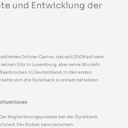
hte und Entwicklung der
tabliertes Online-Casino, das seit 2009 auf dem
t seinen Sitz in Luxemburg, aber seine Wurzeln
 Saarbrücken in Deutschland. In den ersten
kelte sich die Spielbank zu einem beliebten
ntfunktionen
 Der Registrierungsprozess bei der Spielbank
liziert. Der Nutzer kann zwischen