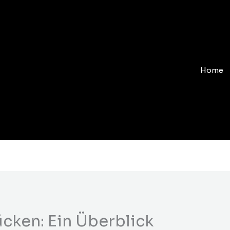
Home
cken: Ein Überblick