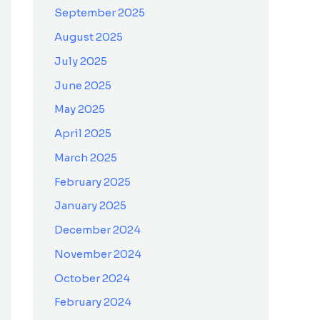
September 2025
August 2025
July 2025
June 2025
May 2025
April 2025
March 2025
February 2025
January 2025
December 2024
November 2024
October 2024
February 2024