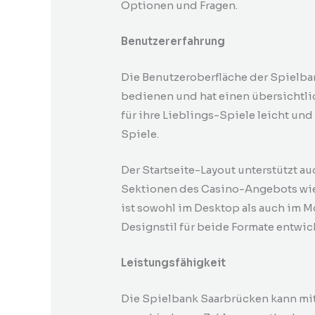
Optionen und Fragen.
Benutzererfahrung
Die Benutzeroberfläche der Spielban
bedienen und hat einen übersichtli
für ihre Lieblings-Spiele leicht und
Spiele.
Der Startseite-Layout unterstützt a
Sektionen des Casino-Angebots wie
ist sowohl im Desktop als auch im 
Designstil für beide Formate entwic
Leistungsfähigkeit
Die Spielbank Saarbrücken kann mi