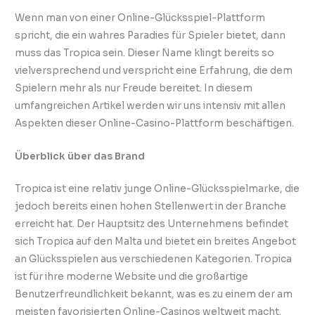
Wenn man von einer Online-Glücksspiel-Plattform
spricht, die ein wahres Paradies für Spieler bietet, dann
muss das Tropica sein. Dieser Name klingt bereits so
vielversprechend und verspricht eine Erfahrung, die dem
Spielern mehr als nur Freude bereitet. In diesem
umfangreichen Artikel werden wir uns intensiv mit allen
Aspekten dieser Online-Casino-Plattform beschäftigen.
Überblick über das Brand
Tropica ist eine relativ junge Online-Glücksspielmarke, die
jedoch bereits einen hohen Stellenwert in der Branche
erreicht hat. Der Hauptsitz des Unternehmens befindet
sich Tropica auf den Malta und bietet ein breites Angebot
an Glücksspielen aus verschiedenen Kategorien. Tropica
ist für ihre moderne Website und die großartige
Benutzerfreundlichkeit bekannt, was es zu einem der am
meisten favorisierten Online-Casinos weltweit macht.