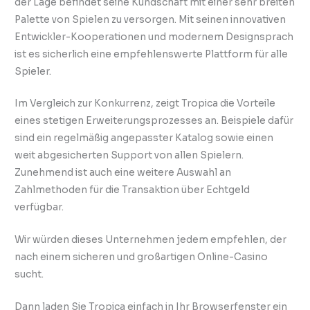
der Lage befindet seine Kundschaft mit einer sehr breiten
Palette von Spielen zu versorgen. Mit seinen innovativen
Entwickler-Kooperationen und modernem Designsprach
ist es sicherlich eine empfehlenswerte Plattform für alle
Spieler.
Im Vergleich zur Konkurrenz, zeigt Tropica die Vorteile
eines stetigen Erweiterungsprozesses an. Beispiele dafür
sind ein regelmäßig angepasster Katalog sowie einen
weit abgesicherten Support von allen Spielern.
Zunehmend ist auch eine weitere Auswahl an
Zahlmethoden für die Transaktion über Echtgeld
verfügbar.
Wir würden dieses Unternehmen jedem empfehlen, der
nach einem sicheren und großartigen Online-Casino
sucht.
Dann laden Sie Tropica einfach in Ihr Browserfenster ein