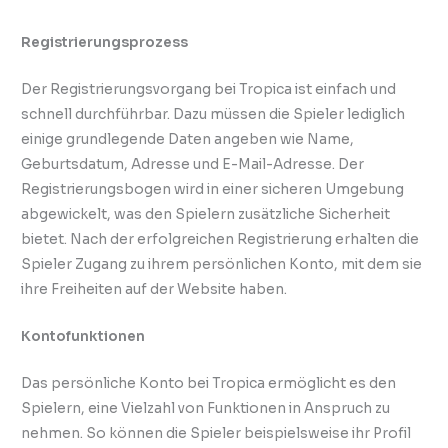
Registrierungsprozess
Der Registrierungsvorgang bei Tropica ist einfach und
schnell durchführbar. Dazu müssen die Spieler lediglich
einige grundlegende Daten angeben wie Name,
Geburtsdatum, Adresse und E-Mail-Adresse. Der
Registrierungsbogen wird in einer sicheren Umgebung
abgewickelt, was den Spielern zusätzliche Sicherheit
bietet. Nach der erfolgreichen Registrierung erhalten die
Spieler Zugang zu ihrem persönlichen Konto, mit dem sie
ihre Freiheiten auf der Website haben.
Kontofunktionen
Das persönliche Konto bei Tropica ermöglicht es den
Spielern, eine Vielzahl von Funktionen in Anspruch zu
nehmen. So können die Spieler beispielsweise ihr Profil