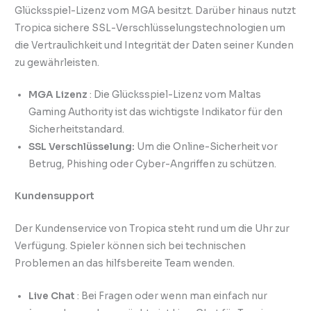
Glücksspiel-Lizenz vom MGA besitzt. Darüber hinaus nutzt
Tropica sichere SSL-Verschlüsselungstechnologien um
die Vertraulichkeit und Integrität der Daten seiner Kunden
zu gewährleisten.
MGA Lizenz
: Die Glücksspiel-Lizenz vom Maltas
Gaming Authority ist das wichtigste Indikator für den
Sicherheitstandard.
SSL Verschlüsselung:
Um die Online-Sicherheit vor
Betrug, Phishing oder Cyber-Angriffen zu schützen.
Kundensupport
Der Kundenservice von Tropica steht rund um die Uhr zur
Verfügung. Spieler können sich bei technischen
Problemen an das hilfsbereite Team wenden.
Live Chat
: Bei Fragen oder wenn man einfach nur