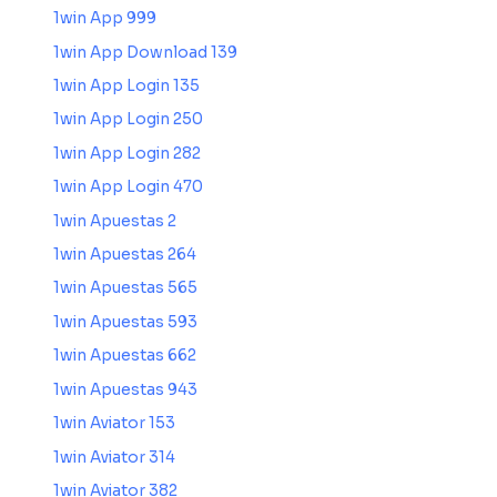
1win App 999
1win App Download 139
1win App Login 135
1win App Login 250
1win App Login 282
1win App Login 470
1win Apuestas 2
1win Apuestas 264
1win Apuestas 565
1win Apuestas 593
1win Apuestas 662
1win Apuestas 943
1win Aviator 153
1win Aviator 314
1win Aviator 382