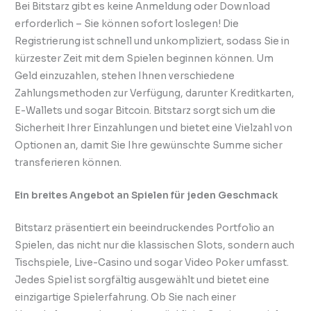
Bei Bitstarz gibt es keine Anmeldung oder Download
erforderlich – Sie können sofort loslegen! Die
Registrierung ist schnell und unkompliziert, sodass Sie in
kürzester Zeit mit dem Spielen beginnen können. Um
Geld einzuzahlen, stehen Ihnen verschiedene
Zahlungsmethoden zur Verfügung, darunter Kreditkarten,
E-Wallets und sogar Bitcoin. Bitstarz sorgt sich um die
Sicherheit Ihrer Einzahlungen und bietet eine Vielzahl von
Optionen an, damit Sie Ihre gewünschte Summe sicher
transferieren können.
Ein breites Angebot an Spielen für jeden Geschmack
Bitstarz präsentiert ein beeindruckendes Portfolio an
Spielen, das nicht nur die klassischen Slots, sondern auch
Tischspiele, Live-Casino und sogar Video Poker umfasst.
Jedes Spiel ist sorgfältig ausgewählt und bietet eine
einzigartige Spielerfahrung. Ob Sie nach einer