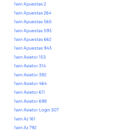
1win Apuestas 2
1win Apuestas 264
1win Apuestas 565
1win Apuestas 593
1win Apuestas 662
1win Apuestas 943
1win Aviator 153
1win Aviator 314
1win Aviator 382
1win Aviator 464
1win Aviator 611
1win Aviator 698
1win Aviator Login 307
1win Az 161
1win Az 792