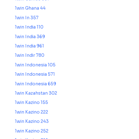
1win Ghana 44
1win In 357
1win India 110
1win India 369
1win India 961
1win Indir 780
1win Indonesia 105
1win Indonesia 571
1win Indonesia 659
1win Kazahstan 302
1win Kazino 155
1win Kazino 222
1win Kazino 243
1win Kazino 252