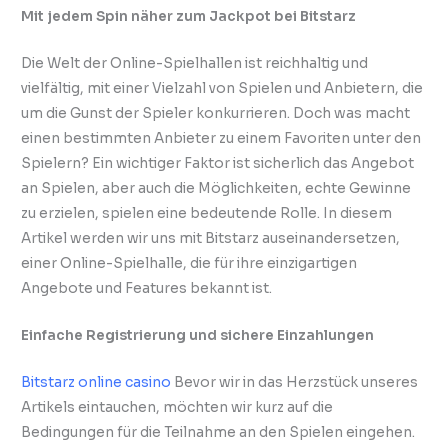
Mit jedem Spin näher zum Jackpot bei Bitstarz
Die Welt der Online-Spielhallen ist reichhaltig und
vielfältig, mit einer Vielzahl von Spielen und Anbietern, die
um die Gunst der Spieler konkurrieren. Doch was macht
einen bestimmten Anbieter zu einem Favoriten unter den
Spielern? Ein wichtiger Faktor ist sicherlich das Angebot
an Spielen, aber auch die Möglichkeiten, echte Gewinne
zu erzielen, spielen eine bedeutende Rolle. In diesem
Artikel werden wir uns mit Bitstarz auseinandersetzen,
einer Online-Spielhalle, die für ihre einzigartigen
Angebote und Features bekannt ist.
Einfache Registrierung und sichere Einzahlungen
Bitstarz online casino
Bevor wir in das Herzstück unseres
Artikels eintauchen, möchten wir kurz auf die
Bedingungen für die Teilnahme an den Spielen eingehen.