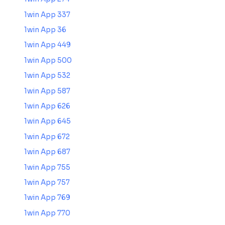
1win App 337
1win App 36
1win App 449
1win App 500
1win App 532
1win App 587
1win App 626
1win App 645
1win App 672
1win App 687
1win App 755
1win App 757
1win App 769
1win App 770