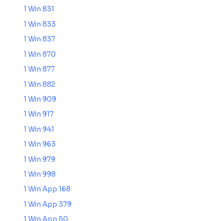
1 Win 831
1 Win 833
1 Win 837
1 Win 870
1 Win 877
1 Win 882
1 Win 909
1 Win 917
1 Win 941
1 Win 963
1 Win 979
1 Win 998
1 Win App 168
1 Win App 379
1 Win App 50