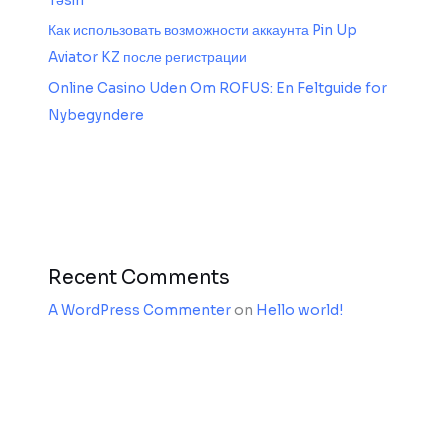
Təsiri
Как использовать возможности аккаунта Pin Up
Aviator KZ после регистрации
Online Casino Uden Om ROFUS: En Feltguide for
Nybegyndere
Recent Comments
A WordPress Commenter
on
Hello world!