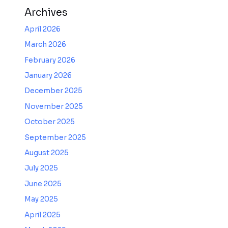
Archives
April 2026
March 2026
February 2026
January 2026
December 2025
November 2025
October 2025
September 2025
August 2025
July 2025
June 2025
May 2025
April 2025