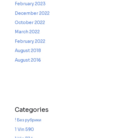
February 2023
December 2022
October 2022
March 2022
February 2022
August 2018
August 2016
Categories
! Без рубрики
1 Vin 590