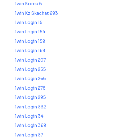
1win Korea 6
1win Kz Skachat 693
1win Login 15
1win Login 154
1win Login 159
1win Login 169
1win Login 207
1win Login 255
1win Login 266
1win Login 278
1win Login 295
1win Login 332
1win Login 34
1win Login 369
1win Login 37